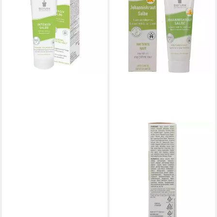
50 ml
ab 34,95 €
(699,00 €/ 1 l)
lieferbar - in 2-3 Werktagen bei dir