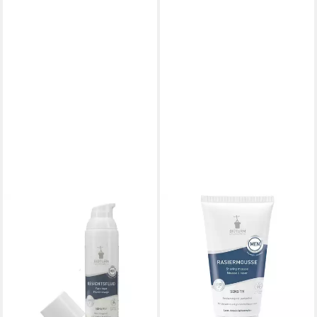
BIOTURM
Gesichtspflege Männer, 150
ml
ab 9,95 €
(66,33 €/ 1 l)
lieferbar - in 2-3 Werktagen bei dir