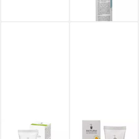
32,95 €
(65,90 €/ 1 l)
lieferbar - in 2-3 Werktagen bei dir
BIOTURM
Gesichtspflege Intensiv Salbe,