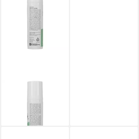
BIOTURM
Gesichtsfluid BIOTURM
Gesichtsfluid junge Haut
14,95 €
(199,33 €/ 1 l)
lieferbar - in 3-4 Werktagen bei dir