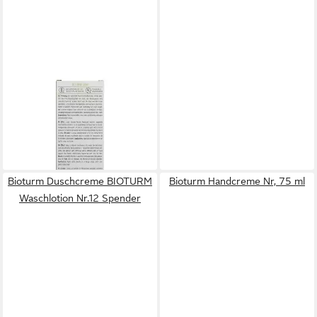
BIOTURM
Bodylotion BIOTURM 10%
Urea Lotion Nr.6
18,39 €
(91,95 €/ 1 l)
leider ausverkauft
Bioturm Duschcreme BIOTURM
Bioturm Handcreme Nr, 75 ml
Waschlotion Nr.12 Spender