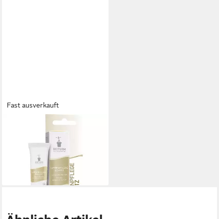
Fast ausverkauft
BIOTURM
Gesichtspflege Lippenpflege
Schutz Nr, 10 ml
9,95 €
(995,00 €/ 1 l)
lieferbar - in 2-3 Werktagen bei dir