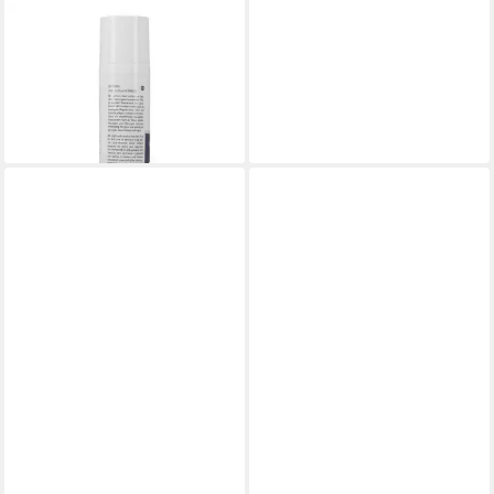
BIOTURM
Gesichtsfluid BIOTURM
Gesichtsfluid MÄNNER Nr.127
ab 16,79 €
(223,87 €/ 1 l)
lieferbar - in 3-4 Werktagen bei dir