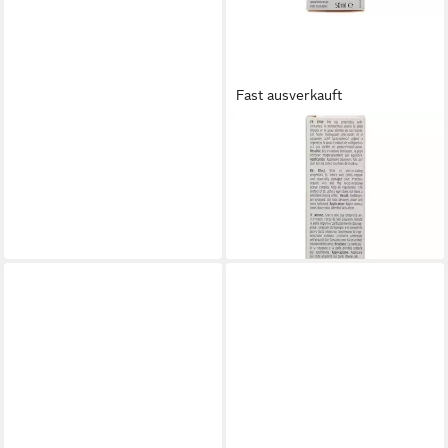
Fast ausverkauft
BIOTURM
Gesichtspflege BIOTURM
Johanniskraut-Salbe Nr.57
13,49 €
(269,80 €/ 1 l)
lieferbar - in 3-4 Werktagen bei dir