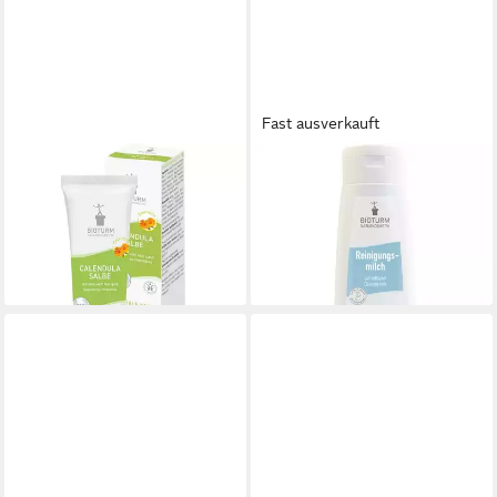
Fast ausverkauft
BIOTURM
BIOTURM
Gesichtspflege Hautschutz
Gesichtspflege
Calendula Salbe, 50 ml
Reinigungsmilch, 200 ml
ab 11,95 €
ab 14,95 €
(239,00 €/ 1 l)
(74,75 €/ 1 l)
lieferbar - in 2-3 Werktagen bei dir
lieferbar - in 2-3 Werktagen bei dir