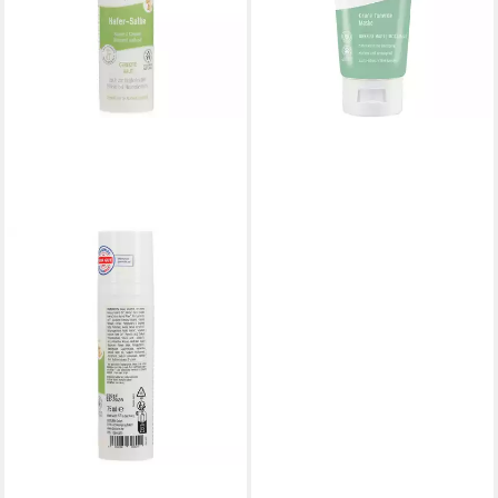
ab 9,95 €
(99,50 €/ 1 l)
lieferbar - in 2-3 Werktagen bei dir