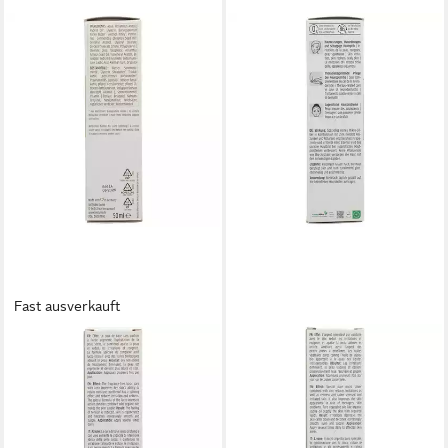
Fast ausverkauft
BIOTURM
BIOTURM
Gesichtspflege BIOTURM
Hautcreme BIOTURM Silber-
Hautschutzsalbe Nr.1
Salbe Nr.33
ab 12,99 €
ab 14,95 €
(259,80 €/ 1 l)
(299,00 €/ 1 l)
lieferbar - in 3-4 Werktagen bei dir
lieferbar - in 2-3 Werktagen bei dir