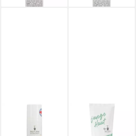
BIOTURM
Gesichtspflege Grüne
Tonerde Maske junge Haut,
Grün, 100 ml