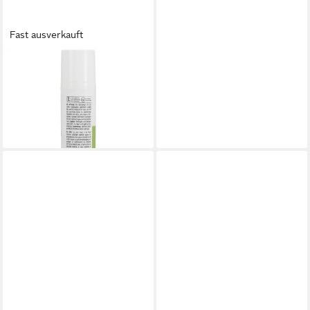
Fast ausverkauft
BIOTURM
Bodylotion BIOTURM Hafer-
Salbe Nr.93
ab 17,95 €
(239,33 €/ 1 l)
lieferbar - in 2-3 Werktagen bei dir