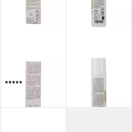
BIOTURM
BIOTURM
Tagescreme BIOTURM
Gesichtspflege BIOTURM
Schisandra-Salbe Nr.58
Anti-Rötungs Gesichts-Creme
(1)
Nr.48
13,49 €
39,98 €
(269,80 €/ 1 l)
(533,07 €/ 1 l)
lieferbar - in 3-4 Werktagen bei dir
lieferbar - in 3-4 Werktagen bei dir