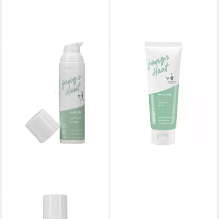
BIOTURM
Gesichtspflege Peeling-Maske
junge Haut, 125 ml
ab 10,95 €
(87,60 €/ 1 l)
lieferbar - in 2-3 Werktagen bei dir