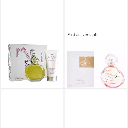
Fast ausverkauft
SISLEY
SISLEY
Duft-Set Sisley Soir De Lune
Eau de Parfum Izia Eau de
EDP 30ml + Body Cream
Parfum Spray
ab 63,00 €
50ml
(2.100,00 €/ 1 l)
74,95 €
lieferbar - in 2-3 Werktagen bei dir
(249,83 €/ 100 ml)
lieferbar - in 2-3 Werktagen bei dir