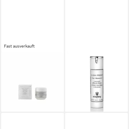
Fast ausverkauft
SISLEY
SISLEY
Tagescreme Creme
Körperpflegemittel GLOBAL
Gommante Pour Le Visage
PERFECT PORE MINIMIZER
ab 57,16 €
verfeinerndeslättendes
(1.143,20 €/ 1 l)
Konzentrat
lieferbar - in 2-3 Werktagen bei dir
209,42 €
(6.980,67 €/ 1 l)
lieferbar - in 8-10 Werktagen bei
dir