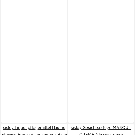
sisley Lippenpflegemittel Baume
sisley Gesichtspflege MASQUE
Efficace Eye and Lip contour Balm
CREME à la rose noire