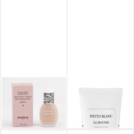
SISLEY
SISLEY
Foundation Sisley - Phyto-
Gesichtspflege Phyto-Blanc
Teint Ultra - Oil free long
La Mousse Reinigungsschaum
111,09 €
lasting Foundation 30ml - 1
(888,72 €/ 1 l)
59,39 €
lieferbar - in 2-3 Werktagen bei dir
(197,97 €/ 100 ml)
lieferbar - in 2-3 Werktagen bei dir