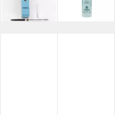
37,75 €
201,55 €
(2.516,67 €/ 100 g)
(1.007,75 €/ 1 l)
lieferbar - in 2-3 Werktagen bei dir
lieferbar - in 8-10 Werktagen bei
dir