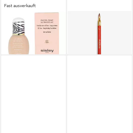
Fast ausverkauft
SISLEY
SISLEY
Foundation Phyto-Teint Ultra
Lippenstift Phyto-Lèvres
Eclat Nr.2+ Sand
Perfect N°12 Carmin 1.2 g
84,04 €
62,03 €
(2.801,33 €/ 1 l)
(51.691,67 €/ 1 kg)
lieferbar in 3 Wochen
lieferbar in 3 Wochen