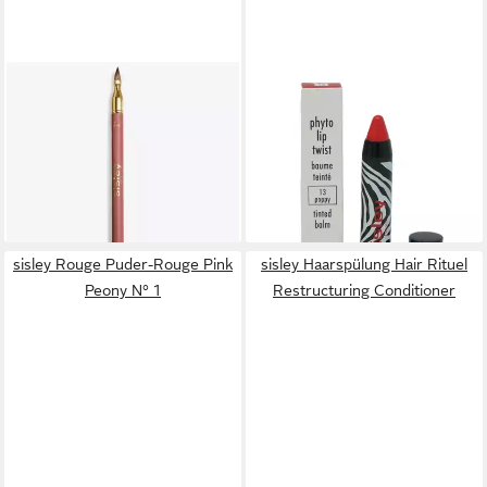
SISLEY
SISLEY
Lippenstift Phyto-Lèvres
Lippenstift Sisley Phyto Lip
Perfect N°13 Beige Rose 1.2
Twist Tinted Balm
g
Lippenbalsam 13 poppy
62,03 €
ab 32,35 €
(51.691,67 €/ 1 kg)
(1.294,00 €/ 100 g)
lieferbar in 3 Wochen
lieferbar - in 2-3 Werktagen bei dir
sisley Rouge Puder-Rouge Pink
sisley Haarspülung Hair Rituel
Peony N° 1
Restructuring Conditioner