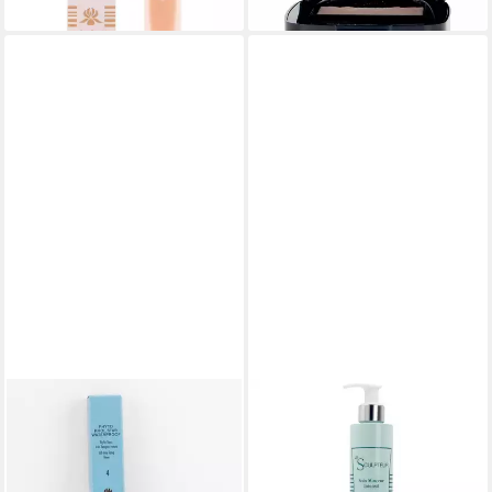
lieferbar - in 2-3 Werktagen bei dir
lieferbar in 3 Wochen
SISLEY
SISLEY
Mascara Sisley - Phyto Khol
Körperpflegemittel Le
Star Waterproof - Stylo Liner
Sculpteur Intensive
0,3g - 4 Sparkling B
Contouring Care