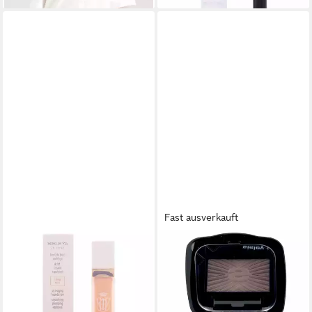
Fast ausverkauft
SISLEY
SISLEY
Foundation Sisleÿ Le Teint Nr.
Lidschatten Les Phyto
1B Ivory
Ombres 15 Mat Taupe
ab 105,73 €
50,66 €
(352,43 €/ 100 ml)
(33.773,33 €/ 1 kg)