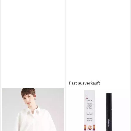
Fast ausverkauft
SISLEY
SISLEY
Funktionsbluse (1-tlg)
Mascara So Intense 01 Deep
Drapiert/gerafft
Black 7,5ml
23,97 €
ab 41,00 €
79,90 €
lieferbar - in 2-3 Werktagen bei dir
-70%
lieferbar - in 2-3 Werktagen bei dir