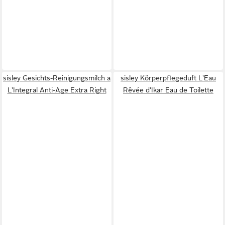
sisley Gesichts-Reinigungsmilch a
sisley Körperpflegeduft L'Eau
L'Integral Anti-Age Extra Right
Rêvée d'Ikar Eau de Toilette