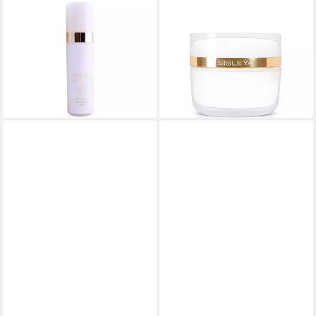
SISLEY
SISLEY
Gesichtsmaske a L'Integral
Tagescreme a L'Integral Anti-
Anti-Age Anti-Wrinkle Conc.
Age Cream
ab 496,66 €
Serum
(9.933,20 €/ 1 l)
ab 409,83 €
lieferbar - in 2-3 Werktagen bei dir
(13.661,00 €/ 1 l)
lieferbar in 3 Wochen