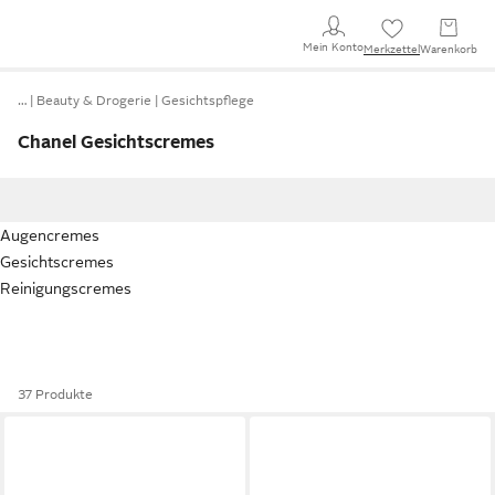
Mein Konto
Merkzettel
Warenkorb
…
Beauty & Drogerie
Gesichtspflege
Chanel Gesichtscremes
Augencremes
Gesichtscremes
Reinigungscremes
37 Produkte