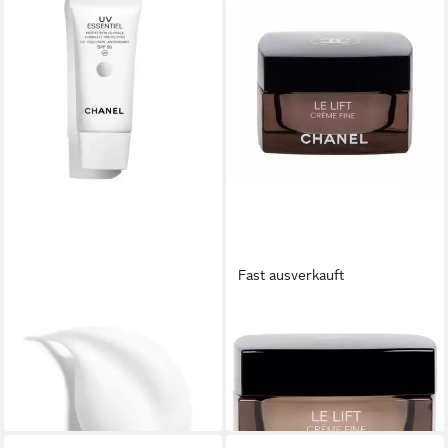
Fast ausverkauft
CHANEL
CHANEL
Gesichtspflege UV Essentiel
Tagescreme Le Lift Firming
Complete Protection SPF50
Anti Wrinkle Creme Fine
94,68 €
201,17 €
(3.156,00 €/ 1 l)
(4.023,40 €/ 1 l)
lieferbar in 2 Wochen
lieferbar in 2 Wochen