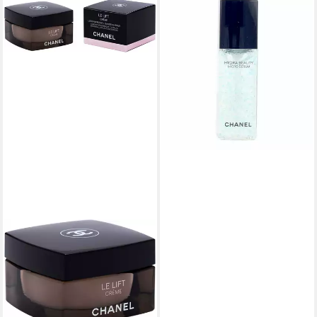
CHANEL
Gesichtspflege HYDRA
BEAUTY Mikroserum
ab 108,78 €
(3.626,00 €/ 1 l)
in 2-3 Werktagen bei dir