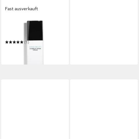
Fast ausverkauft
CHANEL
Tagescreme Hydra Beauty
Camellia Water Cream
(1)
87,76 €
(2.925,33 €/ 1 l)
lieferbar in 2 Wochen