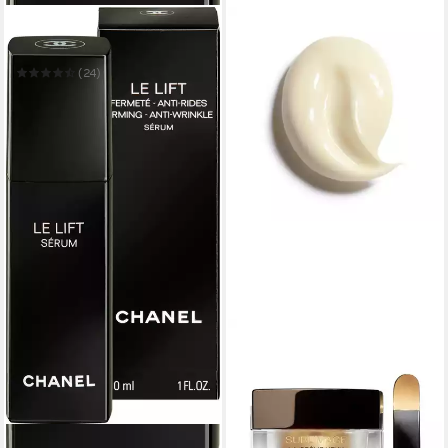
CHANEL
Gesichtsserum Le Lift
(24)
214,61 €
(7.153,67 €/ 1 l)
lieferbar in 2 Wochen
CHANEL
Augencreme SUBLIMAGE la
crème yeux r
ab 197,88 €
(13.192,00 €/ 1 kg)
in 2-3 Werktagen bei dir