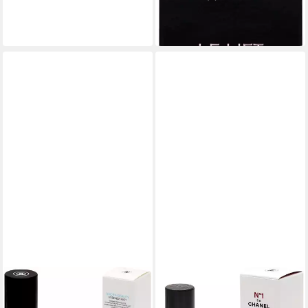
264,87 €
(5.297,40 €/ 1 l)
lieferbar in 2 Wochen