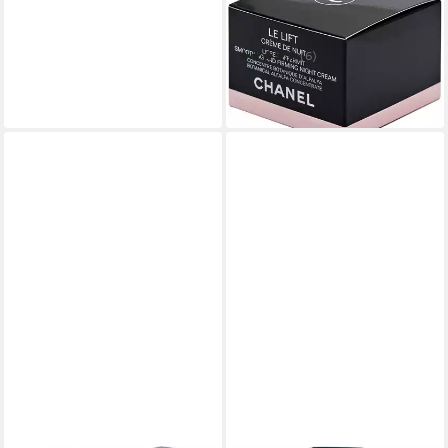
Nachtcreme Chanel Le Lift
Creme De Nuit
(6)
ab 126,00 €
(2.520,00 €/ 1 l)
in 2-3 Werktagen bei dir