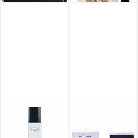
CHANEL
Gesichts-Reinigungscreme
Hydra Beauty Micro Creme
ab 105,39 €
(210,78 €/ 100 ml)
in 2-3 Werktagen bei dir