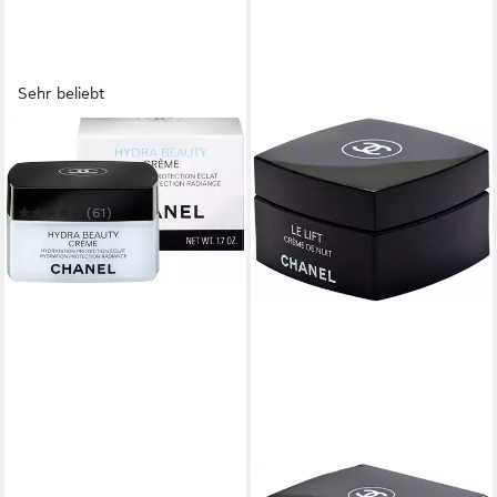
Sehr beliebt
CHANEL
Feuchtigkeitscreme Hydra
Beauty Crème
(61)
ab 70,50 €
(1.410,00 €/ 1 l)
in 1-2 Werktagen bei dir
CHANEL