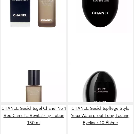
CHANEL
CHANEL
Tagescreme Le Lift Pro
Tagescreme Le Lift Hand
Contour Concentrate
Cream
216,85 €
101,19 €
(7.228,33 €/ 1 l)
(2.023,80 €/ 1 l)
lieferbar in 3 Wochen
lieferbar in 2 Wochen
CHANEL Gesichtsgel Chanel No 1
CHANEL Gesichtspflege Stylo
Red Camellia Revitalizing Lotion
Yeux Waterproof Long-Lasting
150 ml
Eyeliner 10 Ébène