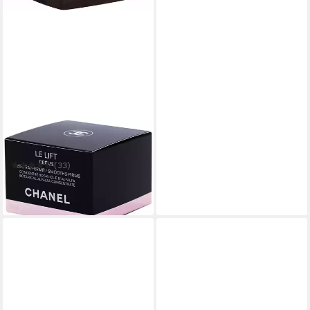
CHANEL
Anti-Aging-Creme Le Lift
(33)
ab 146,99 €
(2.939,80 €/ 1 l)
in 1-2 Werktagen bei dir