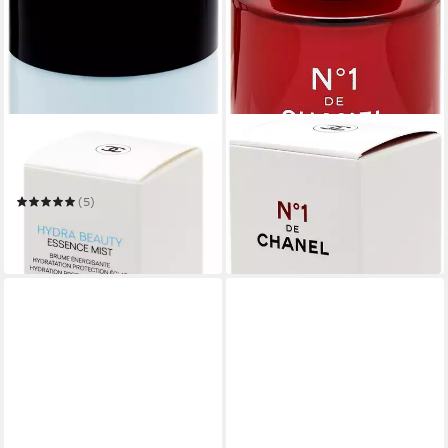
CHANEL
CHANEL
Gesichtsspray Hydra Beauty
Gesichtsserum N1
213,33 €
Essence Mist
(4.266,60 €/ 1 l)
(5)
lieferbar in 2 Wochen
85,26 €
(1.776,25 €/ 1 kg)
lieferbar in 3 Wochen