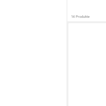
14 Produkte