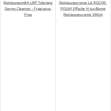
Reinigungsmilch LRP Toleriane
Reinigungscreme LA ROCHE-
Dermo Cleanser - Fragrance-
POSAY Effaclar H Iso-Biome
Free
Reinigungscreme 390ml