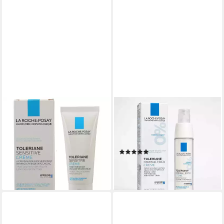
LA ROCHE-POSAY
LA ROCHE-POSAY
Gesichtspflege Toleriane
Tagescreme LA ROCHE-
sensitive Creme
POSAY Toleriane Dermallergo
23,09 €
Gesichtscreme 40ml
(577,25 €/ 1 l)
(3)
lieferbar - in 3-4 Werktagen bei dir
ab 25,99 €
(649,75 €/ 1 l)
lieferbar - in 3-4 Werktagen bei dir