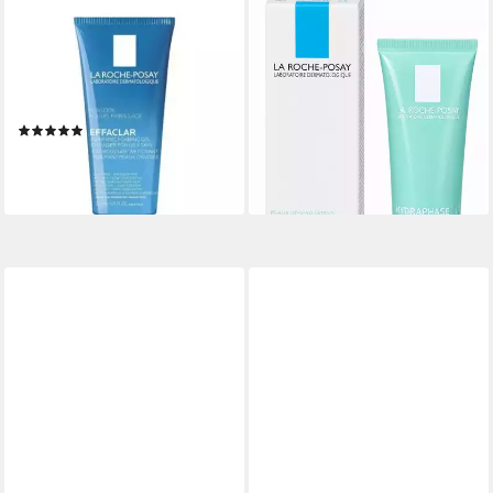
LA ROCHE-POSAY
LA ROCHE-POSAY
Gesichtspflege La Roche-
Feuchtigkeitscreme
Posay Effaclar Schäumendes
Hydraphase HA Leicht, 40 ml
20,99 €
Reinigungsgel 200ml
(524,75 €/ 1 l)
packung, 1-tlg., Zink PCA wirkt
lieferbar - in 3-4 Werktagen bei dir
(2)
antibakteriell und
ab 18,89 €
talgregulierend.
(94,45 €/ 1 l)
lieferbar - in 3-4 Werktagen bei dir