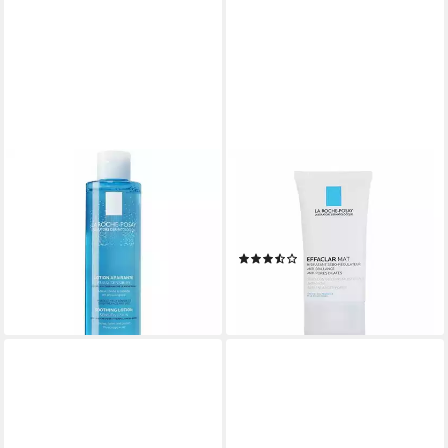
LA ROCHE-POSAY
LA ROCHE-POSAY
Gesichtspeeling La Roche
Tagescreme Effaclar Mat
Physiological Soothing Toner
Talgregulierende
ab 20,29 €
Feuchtigkeitspflege
(101,45 €/ 1 l)
(3)
lieferbar - in 3-4 Werktagen bei dir
ab 22,59 €
(564,75 €/ 1 l)
lieferbar - in 3-4 Werktagen bei dir