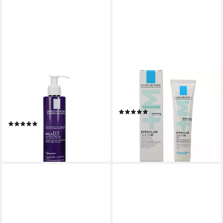
LA ROCHE-POSAY
L'OREAL DEUTSCHLAND GMBH
Gesichtsreinigungsgel
Hautcreme ROCHE-POSAY
ROCHE-POSAY MELA B3
Effaclar Duo+M Creme
(1)
Reinigung Gel 200ml
ab 20,29 €
(2)
(507,25 €/ 1 l)
20,29 €
lieferbar - in 3-4 Werktagen bei dir
(101,45 €/ 1 l)
lieferbar - in 3-4 Werktagen bei dir