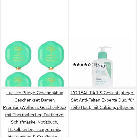
ESSENCE
CERAVE
Lippenmaske Polly Pocket
Gesichts-Reinigungsschaum
peptide lip mask
Foaming Cleanser w/Pump
10,99 €
(18)
(228,96 €/ 1 kg)
ab 15,09 €
in 1-2 Werktagen bei dir
(63,94 €/ 1 l)
in 4-5 Werktagen bei dir
Luckice Pflege-Geschenkbox
L'ORÉAL PARIS Gesichtspflege-
Geschenkset Damen
Set Anti-Falten Experte Duo, für
Premium,Wellness Geschenkbox
reife Haut, mit Calcium, pflegend
mit Thermobecher, Duftkerze,
Schlafmaske, Notizbuch,
Häkelblumen, Haargummis,
Haarspange & Grußkarte –