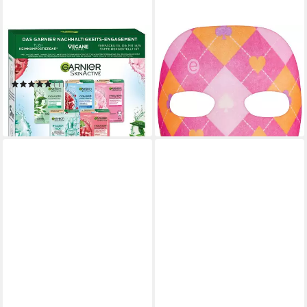
GARNIER
ESSENCE
Tuchmaske Garnier
Gesichtsmaske Queen of...
SkinActive Tuchmasken-Set
Pink face sheet mask
5,59 €
UVP
7,99 €
(11)
(1,40 €/ 1 Stk)
12,99 €
-30%
in 1-2 Werktagen bei dir
in 1-2 Werktagen bei dir