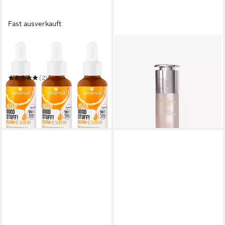
Fast ausverkauft
ESSENCE
GLAMIRA
Gesichtsserum HELLO,
Pflege-Set ReviveRx Retinol-
GOOD STUFF! GLOW-C
Serum
16,92 €
SERUM
19,90 €
(2)
(56,40 €/ 100 ml)
12,99 €
UVP
14,99 €
-15%
(144,33 €/ 1 l)
in 2-3 Werktagen bei dir
-13%
in 1-2 Werktagen bei dir