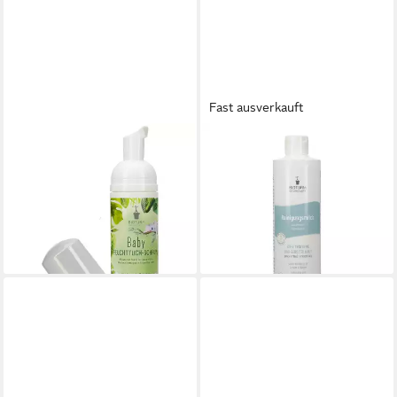
Fast ausverkauft
BIOTURM
BIOTURM
Feuchtigkeitscreme BIOTURM
Gesichts-Reinigungsmilch
Baby Feuchttuch-Schaum
BIOTURM Reinigungsmilch
12,39 €
Nr.10
(82,60 €/ 1 l)
32,95 €
lieferbar - in 3-4 Werktagen bei dir
(65,90 €/ 1 l)
lieferbar - in 2-3 Werktagen bei dir