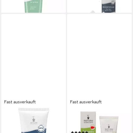
(99,12 €/ 1 l)
(223,87 €/ 1 l)
lieferbar - in 3-4 Werktagen bei dir
lieferbar - in 3-4 Werktagen bei dir
Fast ausverkauft
Fast ausverkauft
BIOTURM
BIOTURM
Gesichtspflege Männer, 150
Tagescreme BIOTURM
ml
Schisandra-Salbe Nr.58
(1)