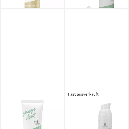
lieferbar - in 3-4 Werktagen bei dir
lieferbar - in 3-4 Werktagen bei dir
Fast ausverkauft
BIOTURM
BIOTURM
Gesichtspflege Peeling-Maske
Gesichtsfluid BIOTURM
junge Haut, 125 ml
Gesichtsfluid MÄNNER Nr.127
12,39 €
ab 16,79 €