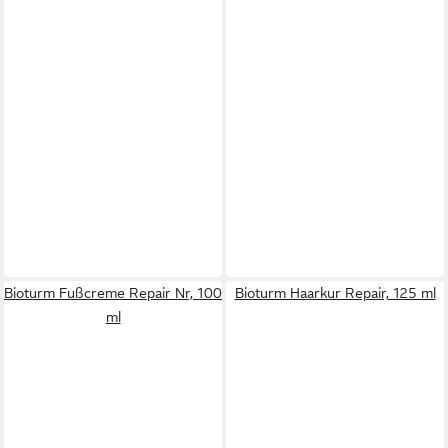
Bioturm Fußcreme Repair Nr, 100
Bioturm Haarkur Repair, 125 ml
ml