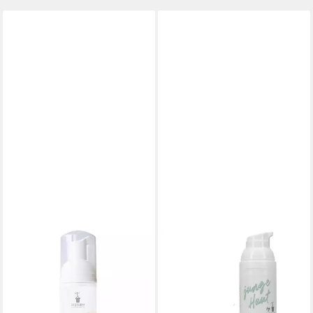
BIOTURM
BIOTURM
Gesichtspflege
Gesichtsfluid BIOTURM
Reinigungsschaum, 150 ml
Gesichtsfluid junge Haut
11,95 €
14,95 €
(79,67 €/ 1 l)
(199,33 €/ 1 l)