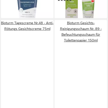
ab 9,95 €
13,49 €
(66,33 €/ 1 l)
lieferbar - in 2-3 Werktagen bei dir
(269,80 €/ 1 l)
lieferbar - in 3-4 Werktagen bei dir
Bioturm Tagescreme Nr.48 - Anti-
Bioturm Gesichts-
Rötungs Gesichtscreme 75ml
Reinigungsschaum Nr. 89 -
Befeuchtungsschaum für
Toilettenpapier 150ml