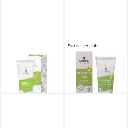
Fast ausverkauft
BIOTURM
BIOTURM
Gesichtspflege Intensiv Salbe,
Gesichtspflege BIOTURM
50 ml
Johanniskraut-Salbe Nr.57
ab 34,95 €
13,49 €
(699,00 €/ 1 l)
(269,80 €/ 1 l)
lieferbar - in 2-3 Werktagen bei dir
lieferbar - in 3-4 Werktagen bei dir