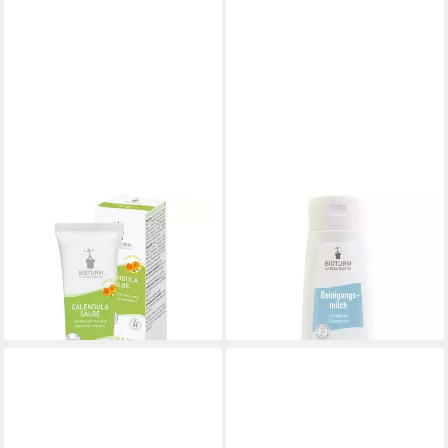
BIOTURM
BIOTURM
Gesichtspflege Hautschutz
Gesichtspflege
Calendula Salbe, 50 ml
Reinigungsmilch, 200 ml
ab 11,95 €
14,99 €
(239,00 €/ 1 l)
(74,95 €/ 1 l)
lieferbar - in 2-3 Werktagen bei dir
lieferbar - in 3-4 Werktagen bei dir