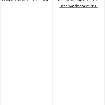
Bioturm Haaröl BIOTURM Haaröl
Bioturm Handseife BIOTURM
Hand Waschschaum Nr.11