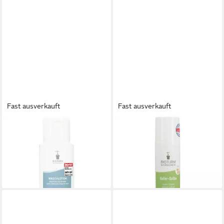
Fast ausverkauft
Fast ausverkauft
BIOTURM
BIOTURM
Duschgel BIOTURM
Bodylotion BIOTURM Hafer-
Waschlotion Nr.12 Flasche
Salbe Nr.93
ab 7,95 €
ab 17,95 €
(39,75 €/ 1 l)
(239,33 €/ 1 l)
lieferbar - in 2-3 Werktagen bei dir
lieferbar - in 2-3 Werktagen bei dir