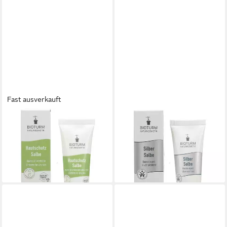
Fast ausverkauft
BIOTURM
BIOTURM
Gesichtspflege BIOTURM
Hautcreme BIOTURM Silber-
Hautschutzsalbe Nr.1
Salbe Nr.33
ab 12,99 €
ab 14,95 €
(259,80 €/ 1 l)
(299,00 €/ 1 l)
lieferbar - in 3-4 Werktagen bei dir
lieferbar - in 2-3 Werktagen bei dir