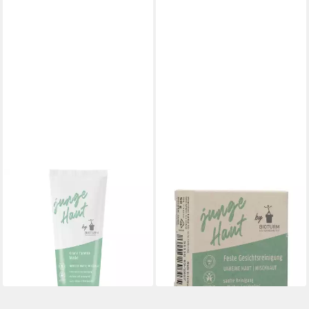
BIOTURM
BIOTURM
Gesichtspflege Grüne
Gesichtsseife BIOTURM feste
Tonerde Maske junge Haut,
Gesichtsreinigung junge Haut
12,39 €
Grün, 100 ml
(247,80 €/ 1 kg)
11,79 €
lieferbar - in 3-4 Werktagen bei dir
(117,90 €/ 1 l)
lieferbar - in 3-4 Werktagen bei dir