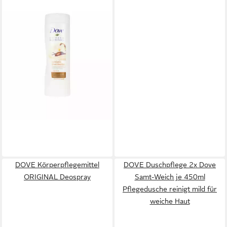
DOVE
Körperpflegemittel Dove
Körperlotion Karité
ab 7,71 €
(19,28 €/ 1 l)
lieferbar in 2 Wochen
DOVE Körperpflegemittel
DOVE Duschpflege 2x Dove
ORIGINAL Deospray
Samt-Weich je 450ml
Pflegedusche reinigt mild für
weiche Haut