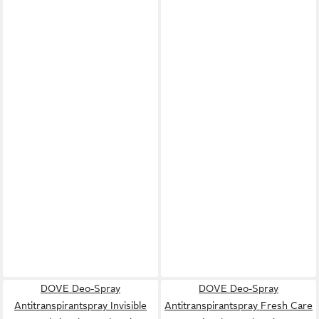
DOVE Deo-Spray
DOVE Deo-Spray
Antitranspirantspray Invisible
Antitranspirantspray Fresh Care