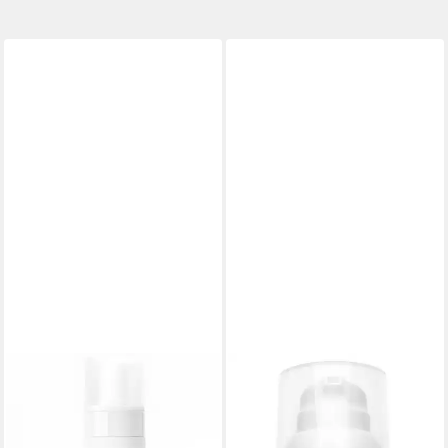
FACES OF FEY
RAU COSMETICS
Gesichts-Reinigungsschaum
Gesichtsserum Collagen
Milder Cleansing Foam, Sanfte
Serum - Kollagen Anti-Aging
pH-neutrale Reinigung ohne
Kur für Gesicht uns Hals, Anti-