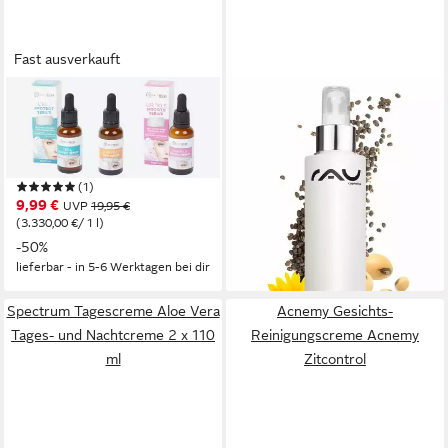
Fast ausverkauft
SPECTRUM
RAU COSMETICS
Gesichtsserum Skincare Cell
Gesichtsserum RAU
Protect Serum,
Cosmetics Bakuchiol &
Zellschutzserum 30 ml
Vitamin E Daily Care Serum
(1)
68,87 €
9,99 €
UVP
19,95 €
(688,70 €/ 1 l)
(3.330,00 €/ 1 l)
lieferbar - in 2-3 Werktagen bei dir
-50%
lieferbar - in 5-6 Werktagen bei dir
Spectrum Tagescreme Aloe Vera
Acnemy Gesichts-
Tages- und Nachtcreme 2 x 110
Reinigungscreme Acnemy
ml
Zitcontrol