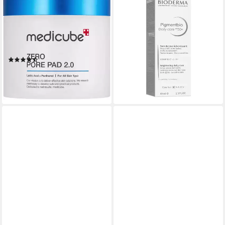
MEDICUBE
BIODERMA
Gesichtsreinigungstuch ZERO
Gesichtspflege Pigmentbio
PORE PAD 2.0, für unreine
Tägliche Pflege LSF 50+ -,
Haut, minimiert Poren und
gegen Hautunreinheiten
29,90 €
klärt überschüssigen Talg
(747,50 €/ 1 l)
(2)
lieferbar - in 2-3 Werktagen bei dir
ab 24,99 €
UVP
30,90 €
-19%
lieferbar - in 6-7 Werktagen bei dir