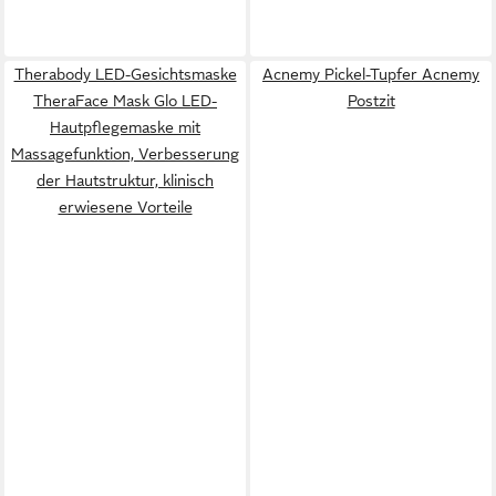
Therabody LED-Gesichtsmaske
Acnemy Pickel-Tupfer Acnemy
TheraFace Mask Glo LED-
Postzit
Hautpflegemaske mit
Massagefunktion, Verbesserung
der Hautstruktur, klinisch
erwiesene Vorteile