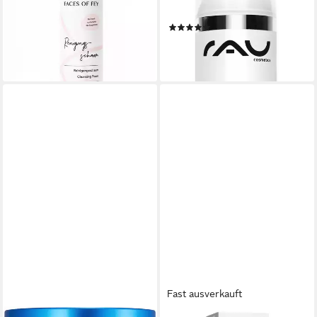
Duftstoffe
Aging
(1)
23,95 €
38,87 €
(119,75 €/ 1 l)
lieferbar - in 2-3 Werktagen bei dir
(777,40 €/ 1 l)
lieferbar - in 2-3 Werktagen bei dir
Fast ausverkauft