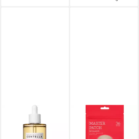
SKIN1004
COSRX
Gesichtsserum Madagascar
Pickel-Tupfer MASTER
Centella Ampoule 55 ml –
PATCH INTENSIVE 36
hochkonzentriertes Serum
PATCHES, intensiver und