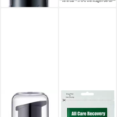
lieferbar - in 6-8 Werktagen bei dir
PURITO
PURITO
Gesichtsserum PURE
Gesichtspflege ALL CARE
VITAMIN C SERUM, lindert
RECOVERY CICA-AID,
Aknenarben &
behandelt schwere