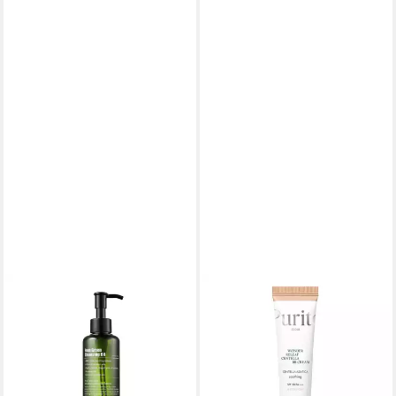
PURITO
PURITO
Gesichts-Reinigungsmaske
BB-Creme Purito, Wonder
Purito, From Green Cleansing
Releaf Centella BB Cream
Oil - 200 ml, Mildes,
#15 Rose Ivory - 30 ml
ab 8,90 €
pflanzenbasiertes
(296,67 €/ 1 l)
ab 17,73 €