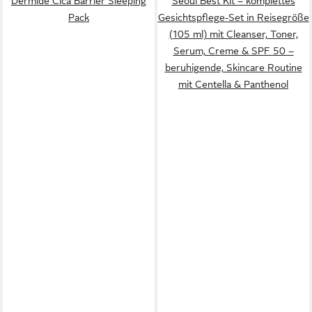
Dermide Cica Barrier Sleeping
Seoul Best Kit – komplettes
Pack
Gesichtspflege-Set in Reisegröße
(105 ml) mit Cleanser, Toner,
Serum, Creme & SPF 50 –
beruhigende, Skincare Routine
mit Centella & Panthenol