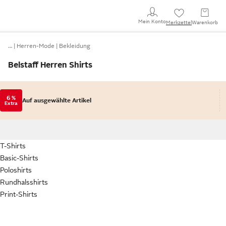
Mein Konto
Merkzettel
Warenkorb
…
Herren-Mode
Bekleidung
Belstaff Herren Shirts
6 %
Auf ausgewählte Artikel
Extra
T-Shirts
Basic-Shirts
Poloshirts
Rundhalsshirts
Print-Shirts