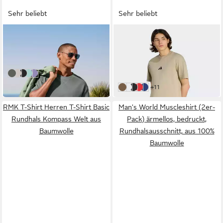
Sehr beliebt
Sehr beliebt
JOHN DEVIN
ADIDAS SPORTSWEAR
T-Shirt modische
T-Shirt ESSENTIALS SMALL
Strukturware aus Baumwoll-
LOGO SINGLE JERSEY
16,99 €
ab 18,99 €
Elasthan-Qualität
sportliches Kurzarmshirt, mit
UVP
25,00 €
weitere Farben:
+3
salbei
hellgrau
schwarz
türkis
lila
Rundhalsausschnitt
-24%
weitere Farben:
+11
Wonder Cargo/Black
White/Black
Black/White
Pure Ruby/Black
Dark Blue/White
RMK T-Shirt Herren T-Shirt Basic
Man's World Muscleshirt (2er-
Rundhals Kompass Welt aus
Pack) ärmellos, bedruckt,
Baumwolle
Rundhalsausschnitt, aus 100%
Baumwolle