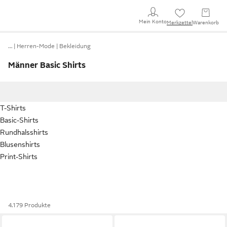
Mein Konto
Merkzettel
Warenkorb
…
Herren-Mode
Bekleidung
Männer Basic Shirts
T-Shirts
Basic-Shirts
Rundhalsshirts
Blusenshirts
Print-Shirts
4.179 Produkte