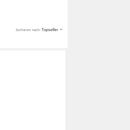
Topseller
Sortieren nach: