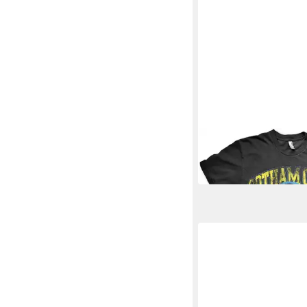
BATMAN
T-Shirt
ab 25,99 €