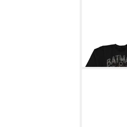
BATMAN
Longsleeve
33,79 €