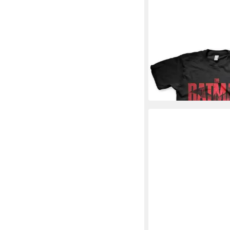
BATMAN
T-Shirt Big Tall T-Shir
31,59 €