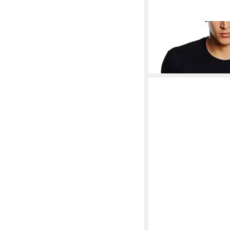
BATMAN
Print-Shirt BATMAN T
Kinder + Jugendliche G
14,80 €