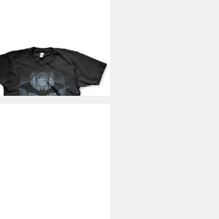
AN
rt I Am The Shadows Big Tall T-
9 €