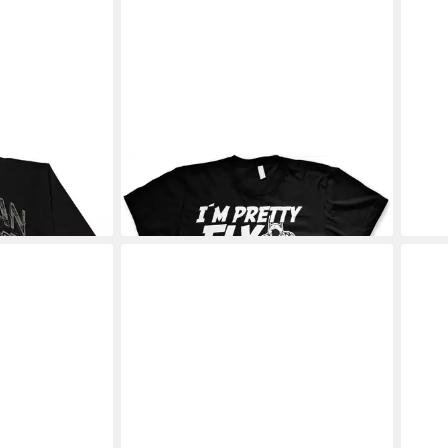
BATMAN
BATM
T-Shirt
T-Shi
ab 25,99 €
23,8