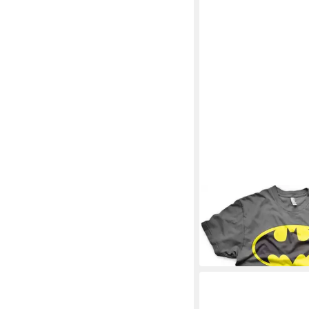
BATMAN
T-Shirt
ab 25,69 €