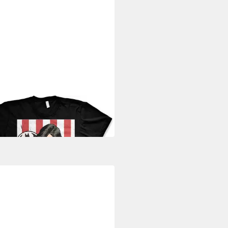
AN
rt
5,99 €