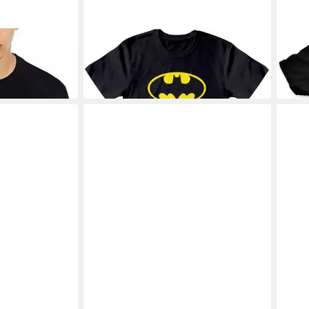
BATMAN
BATM
-Shirt Schwarz
T-Shirt
T-Shi
25,29 €
31,5
r. S