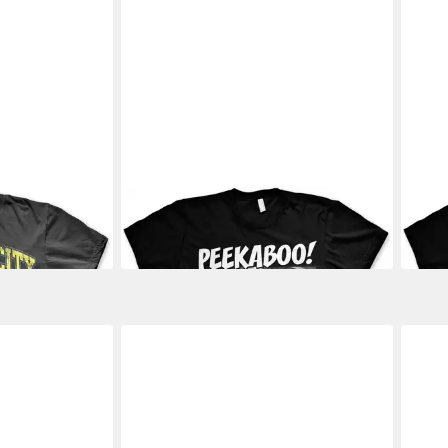
BATMAN
BATM
T-Shirt
T-Shi
ab 25,99 €
ab 2