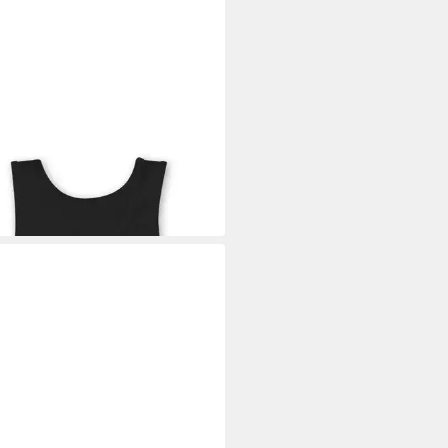
AN
rt
9 €