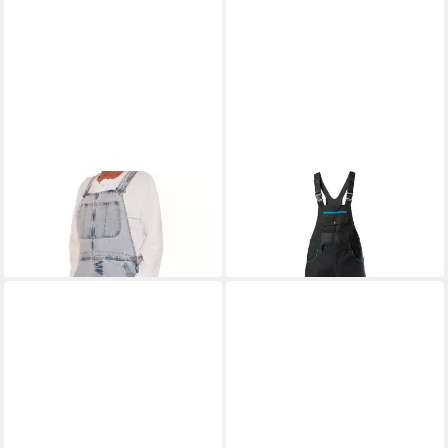
JET LAG
Latzjeans Overall B
FORTIS
Arbeitshose
ab 20,98 €
Jeans Latzhose
89,90 €
+3