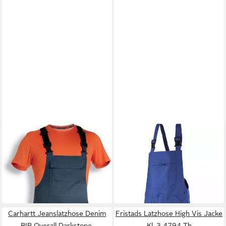
UVEX
Latzhose
CEPOVETT
Latzhose
ab 48,09 €
UVP
72,00 €
Latzhose Essentials
ab 27,89 €
-33%
UVP
33,60 €
-17%
Carhartt Jeanslatzhose Denim
Fristads Latzhose High Vis Jacke
BIB Overall Darkstone,
Kl. 3 4794 Th