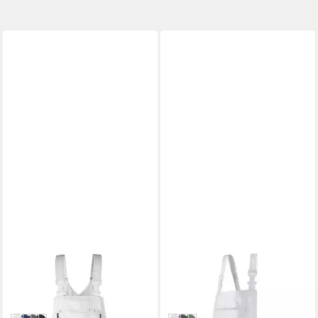
MASCOT
CEPOVETT
Latzhose Orense
Latzhose Latzhose Essentials
ab 136,19 €
35,79 €
in 7-9 Werktagen bei dir
lieferbar in 2 Wochen