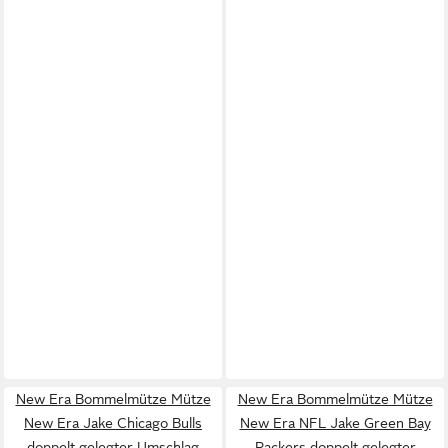
New Era Bommelmütze Mütze
New Era Bommelmütze Mütze
New Era Jake Chicago Bulls
New Era NFL Jake Green Bay
doppelt gelegter Umschlag
Packers doppelt gelegter