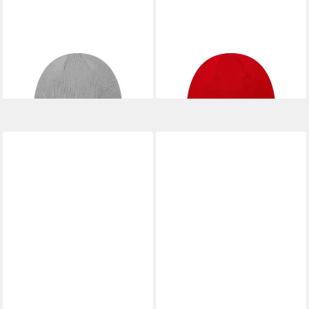
NEW ERA
NEW ERA
Beanie Liverpool FC New Era
Bommelmütze Liverpool FC
Seasonal Cuff Beanie Grau (1-
New Era Contrast Cuff Beanie
St)
Rot Grau (1-St)
30,00 €
30,00 €
lieferbar - in 2-3 Werktagen bei dir
lieferbar - in 2-3 Werktagen bei dir