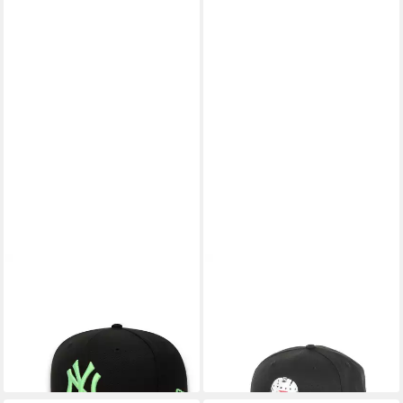
NEW ERA
NEW ERA
Flat Cap New York Yankees
Flat Cap Freitag der 13. Jason
Season Basic 59Fifty Basecap
Maske Schwarz 59Fifty
New Era (1-St)
Basecap New Era (1-St)
41,94 €
52,80 €
lieferbar - in 2-3 Werktagen bei dir
lieferbar - in 2-3 Werktagen bei dir