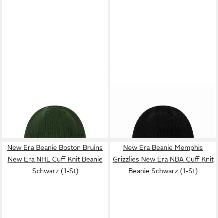
NEW ERA
NEW ERA
Beanie FC Barcelona New Era
Beanie Milwaukee Bucks New
Seasonal Cuff Beanie Grün (1-
Era NBA Cuff Knit Beanie
St)
Schwarz (1-St)
30,00 €
30,00 €
lieferbar - in 2-3 Werktagen bei dir
lieferbar - in 2-3 Werktagen bei dir
New Era Beanie Boston Bruins
New Era Beanie Memphis
New Era NHL Cuff Knit Beanie
Grizzlies New Era NBA Cuff Knit
Schwarz (1-St)
Beanie Schwarz (1-St)