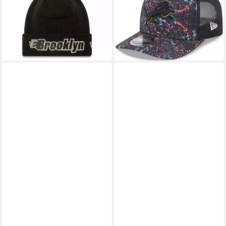
NBA Metallic Brooklyn Nets
Stretch Trucker CRUCIAL
doppelt gelegter Umschlag
Detroit Lions
8,23 €
44,90 €
32,90 €
lieferbar - in 3-4 Werktagen bei dir
-75%
lieferbar - in 5-6 Werktagen bei dir