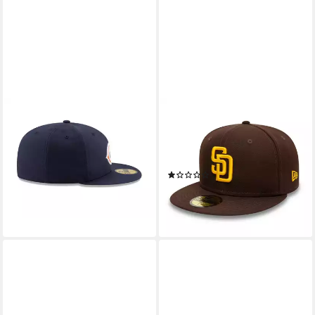
NEW ERA
NEW ERA
Fitted Cap Cap New Era NFL
Baseball Cap Cap New Era
Onfield 5950 Chibea gerader
Acperf Emea Sadpad GM
Schirm
5950 (1-St)
(1)
ab 19,89 €
UVP
34,99 €
ab 28,89 €
UVP
41,00 €
-43%
-30%
lieferbar - in 4-5 Werktagen bei dir
lieferbar - in 4-5 Werktagen bei dir