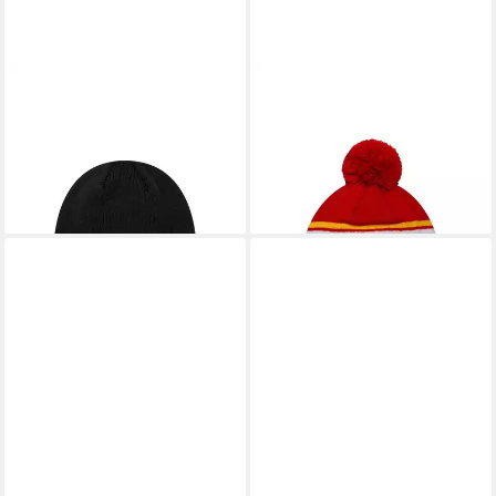
NEW ERA
NEW ERA
Beanie Liverpool FC New Era
Bommelmütze Liverpool FC
Gradient Cuff Beanie Schwarz
New Era Sport Cuff
(1-St)
Bommelmütze Rot (1-St)
30,00 €
35,00 €
lieferbar - in 2-3 Werktagen bei dir
lieferbar - in 2-3 Werktagen bei dir