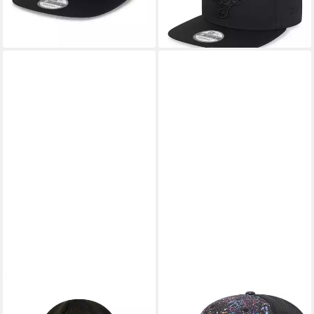
-14%
lieferbar - in 4-5 Werktagen bei dir
NEW ERA
NEW ERA
Strickmütze Mütze New Era
Fleecemütze 9Seventy