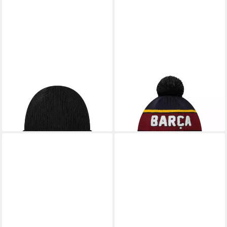
NEW ERA
NEW ERA
Beanie FC Barcelona New Era
Bommelmütze FC Barcelona
Ribbed Cuff Beanie Schwarz
New Era Sport Cuff
(1-St)
Bommelmütze Marineblau (1-
32,00 €
St)
lieferbar - in 2-3 Werktagen bei dir
37,00 €
lieferbar - in 2-3 Werktagen bei dir