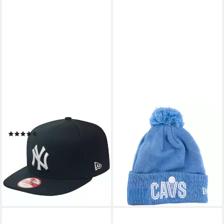
NEW ERA
NEW ERA
Flex Cap (1-St)
Bommelmütze Mütze New
(3)
Era NBA24 Cleveland
38,89 €
Cavaliers doppelt gelegter
lieferbar - in 4-5 Werktagen bei dir
Umschlag
8,73 €
34,90 €
-75%
lieferbar - in 5-6 Werktagen bei dir