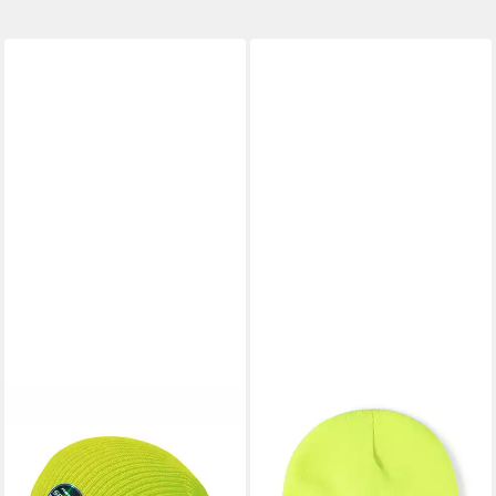
GOODMAN DESIGN
AXY
Beanie Herbst Winter Mütze
Beanie Winter Herren Damen
Long (länger geschnitten)
Beanie Strickmütze
(Spar-Set, 2er Pack)
Wintermütze Strickmütze,