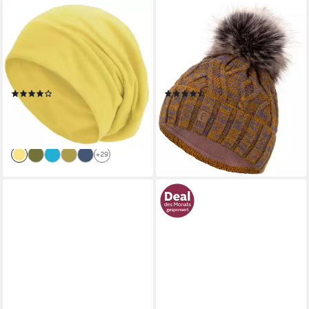
STYLE3
FAERA
Beanie (1-St) Mütze Damen
Bommelmütze Wintermütze
Herren Haube Sommer
Damen Herren Mütze Beanie
Herbst XXL Chemo
Haube gefüttert
Schlafmütze Cap
Bommelmütze
(61)
(31)
14,90 €
24,90 €
UVP
18,90 €
UVP
29,90 €
-21%
-17%
lieferbar - in 4-5 Werktagen bei dir
lieferbar - in 4-5 Werktagen bei dir
+29
+1