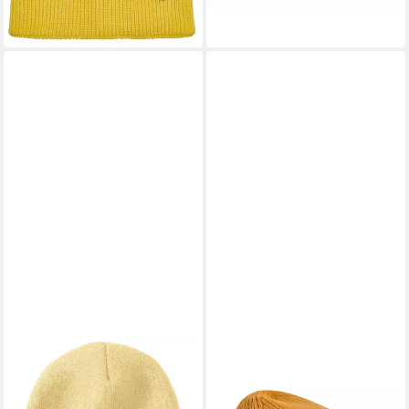
+17
CARHARTT
CAMEL ACTIVE
Beanie Carhartt WATCH HAT
Beanie aus einem Baumwoll-
A18 (1-St)
Kaschmir Mix