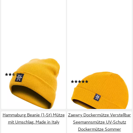
MANUFAKTUR13
MANUFAKTUR13
Beanie Rough Beanie -
Beanie Double Sided Cotton
Strickmütze
Beanie - 2-in-1 Slouch/
(2)
Cuffed Baumwolle Mütze
29,95 €
(2)
lieferbar - in 5-6 Werktagen bei dir
32,95 €
lieferbar - in 5-6 Werktagen bei dir
+9
+3
Hammaburg Beanie (1-St) Mütze
Zaewry Dockermütze Verstellbar
mit Umschlag, Made in Italy
Seemannsmütze UV-Schutz
Dockermütze Sommer