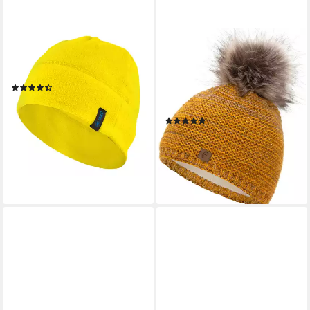
JAKO
FAERA
Strickmütze 1224
Bommelmütze Wintermütze
Fleecemütze
Damen Herren Mütze Beanie
(5)
Haube gefüttert
15,79 €
Bommelmütze
lieferbar - in 6-8 Werktagen bei dir
(4)
+2
24,90 €
UVP
29,90 €
-17%
lieferbar - in 4-5 Werktagen bei dir
+1