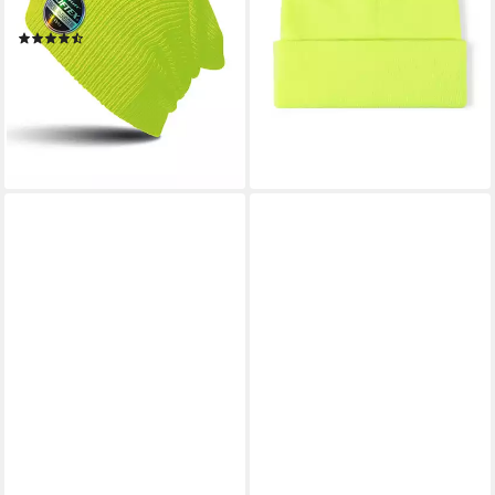
Doppellagig, Sehr weich, sehr
Warm Sportmütze Mütze
(3)
15,99 €
leicht
14,95 €
UVP
29,95 €
lieferbar - in 3-4 Werktagen bei dir
(7,48 €/ 1 Stk)
+6
-50%
lieferbar - in 6-7 Werktagen bei dir
+20