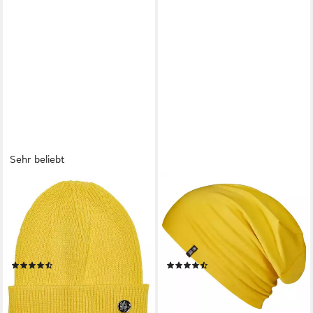
Sehr beliebt
TAZZIO
ENTER THE COMPLEX
Beanie Mütze Strickmütze für
Jerseymütze - Leichte Slouch
Damen & Herren
Beanie - Unisex,
Wintermütze A500 zeitlose
Übergangsmütze, 95%
Strickdesign, unisex
gekämmte Baumwolle, 5%
(42)
(20)
Elasthan
4,90 €
15,90 €
UVP
19,90 €
lieferbar - in 4-5 Werktagen bei dir
-75%
+11
lieferbar - in 2-3 Werktagen bei dir