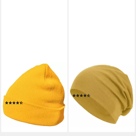
DONDON
STYLE3
Beanie Mütze Beanie
Beanie Warme Herbst Mütze
(Packung, 1-St) Wintermütze,
Damen Herren Haube Winter
klassisches Design, mit
Laufen Sport Rad Chemo
(80)
Krempe
15,90 €
UVP
18,90 €
(17)
14,99 €
-16%
lieferbar - in 2-3 Werktagen bei dir
lieferbar - in 4-5 Werktagen bei dir
+32
+7