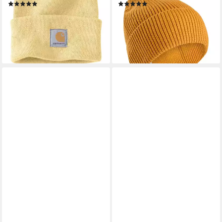
(145)
(3)
17,80 €
19,95 €
UVP
29,95 €
lieferbar - in 2-3 Werktagen bei dir
-33%
+19
lieferbar - in 2-3 Werktagen bei dir
+1