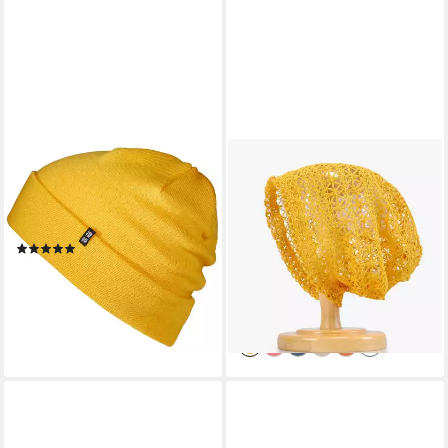
ENTER THE COMPLEX
OEMMN
Beanie Mütze, Damen und
Beanie Damen Sommer-
Herren 100% Merino Wolle, 2-
Strickmützen Handgemacht
Lagig gestrickt
Häkelmütze Slouch Beanie
(2)
Mütze
31,90 €
20,06 €
30,06 €
lieferbar - in 4-5 Werktagen bei dir
-33%
+14
lieferbar in 2 Wochen
+5