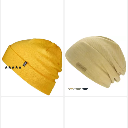
ENTER THE COMPLEX
CHILLOUTS
Beanie Mütze, Damen und
Beanie Pompei Hat Lässige
Herren 100% Merino Wolle, 2-
Beanie für urbanen Look
ab 11,49 €
Lagig gestrickt
UVP
22,99 €
nur diesen Monat
(2)
31,90 €
-50%
lieferbar - in 4-5 Werktagen bei dir
lieferbar - in 1-2 Werktagen bei dir
+14