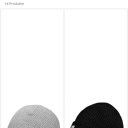
14 Produkte
SCHÖFFEL
SCHÖFFEL
Strickmütze Hat Style Wildkar
Strickmütze Knitted Hat Oxley
All mit aufgenähter Logo-
mit Markenlogo
ab 21,97 €
Fahne
UVP
39,95 €