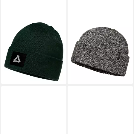
SCHÖFFEL
SCHÖFFEL
Strickmütze Hat Style Lodos
Strickmütze Hat Style Beccio
All mit aufgenähtem
All mit aufgenähter Logo-
Markenlogo
Fahne
39,95 €
27,99 €
UVP
39,95 €
lieferbar - in 3-4 Werktagen bei dir
-30%
lieferbar - in 3-4 Werktagen bei dir