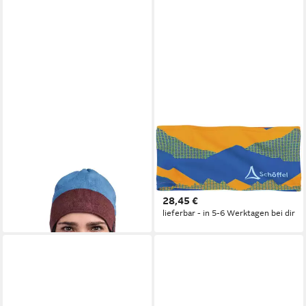
SCHÖFFEL
SCHÖFFEL
Beanie Schattwald Knitted Hat
Strickmütze Headband
- blau/weinrot
Cristanas BLAZING
27,95 €
UVP
39,95 €
MARIGOLD
28,45 €
-30%
lieferbar - in 5-6 Werktagen bei dir
lieferbar - in 3-4 Werktagen bei dir