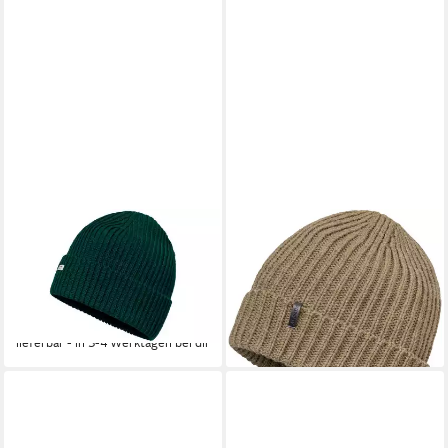
SCHÖFFEL
SCHÖFFEL
Strickmütze Knitted Hat Oxley
Skimütze Mütze KNITTED
DARK JADE
HAT MEDFORD
27,97 €
38,00 €
UVP
39,95 €
lieferbar - in 4-5 Werktagen bei dir
-30%
lieferbar - in 3-4 Werktagen bei dir