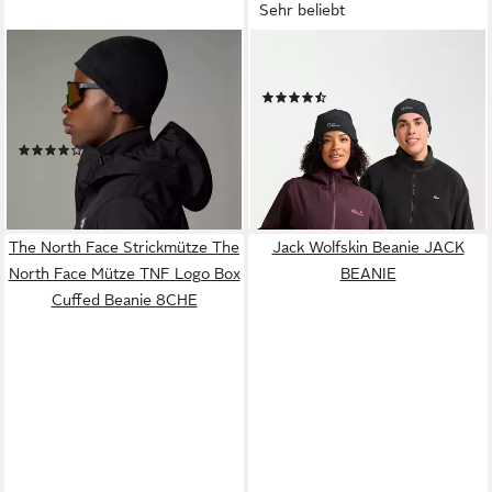
Sehr beliebt
THE NORTH FACE
JACK WOLFSKIN
Beanie JIM BEANIE aus Wolle
Beanie REAL STUFF BEANIE
(46)
und recyceltem Polyester,
13,99 €
UVP
20,00 €
sportlicher Stil
-30%
(9)
lieferbar - in 6-8 Werktagen bei dir
25,99 €
lieferbar - in 1-2 Werktagen bei dir
The North Face Strickmütze The
Jack Wolfskin Beanie JACK
North Face Mütze TNF Logo Box
BEANIE
Cuffed Beanie 8CHE