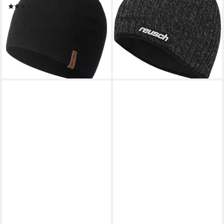
(6)
hochwertiges Wollstrick
49,95 €
(27)
lieferbar - in 2-3 Werktagen bei dir
29,99 €
UVP
39,99 €
+6
-25%
lieferbar - in 2-3 Werktagen bei dir