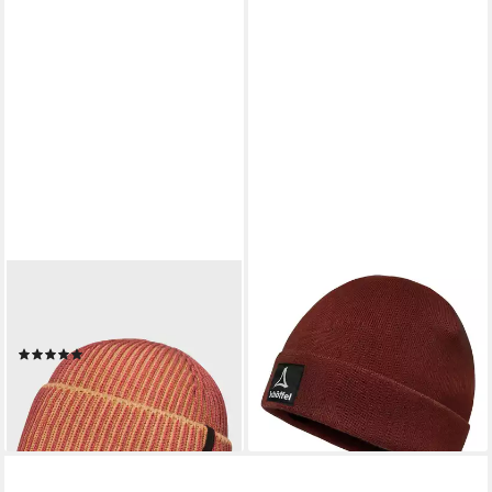
SCHÖFFEL
SCHÖFFEL
Strickmütze Hat Style Cledio
Beanie Knitted Hat Neath mit
ALL
Markenlogo
(1)
39,95 €
34,99 €
UVP
39,95 €
lieferbar - in 3-4 Werktagen bei dir
-12%
lieferbar - in 1-2 Werktagen bei dir