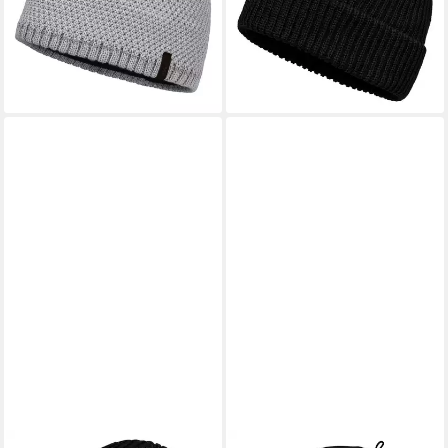
34,99 €
UVP
49,95 €
-45%
lieferbar - in 3-4 Werktagen bei dir
-30%
lieferbar - in 3-4 Werktagen bei dir