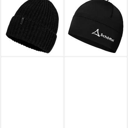
SCHÖFFEL
SCHÖFFEL
Strickmütze Knitted Hat
Strickmütze Hat Cristanas mit
Medford mit Fleecestirnband
augedrucktem Markenlogo
24,99 €
innen
UVP
34,95 €
ab 21,97 €
UVP
39,95 €
-28%
lieferbar - in 3-4 Werktagen bei dir
-45%
lieferbar - in 3-4 Werktagen bei dir