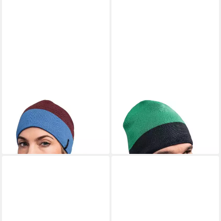
SCHÖFFEL
SCHÖFFEL
Beanie Schattwald Knitted Hat
Beanie Schattwald Knitted Hat
- weinrot/blau
- grün
21,97 €
27,95 €
UVP
39,95 €
UVP
39,95 €
-45%
-30%
lieferbar - in 3-4 Werktagen bei dir
lieferbar - in 3-4 Werktagen bei dir