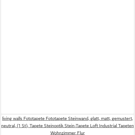
living walls Fototapete Fototapete Steinwand, glatt, matt, gemustert,
neutral, (1 St), Tapete Steinoptik Stein-Tapete Loft Industrial Tapeten
Wohnzimmer Flur