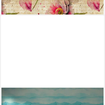
lieferbar - in 4-5 Werktagen bei dir
LIVING WALLS
Fototapete The Wall 4 Structures – Fließende Wellenlandschaft
Vlies-Fototapete, leicht strukturiert, Kunst, Farbverlauf, matt, (1