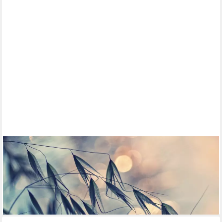
PAPERMOON
Fototapete Photo-Art DIMITAR LAZAROV, GRÄSER IM
GEGENLICHT
ab 19,90 €
UVP
39,90 €
-50%
lieferbar - in 3-4 Werktagen bei dir