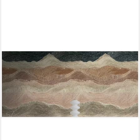
LIVING WALLS
Fototapete The Wall 4 Structures – Atmosphärische
Berglandschaft Vlies-Fototapete, leicht strukturiert, matt,
naturalistisch, Motiv, (1 St), Atmosphärische Berglandschaft mit
atmosphärischer Tiefe
53,99 €
lieferbar - in 4-5 Werktagen bei dir