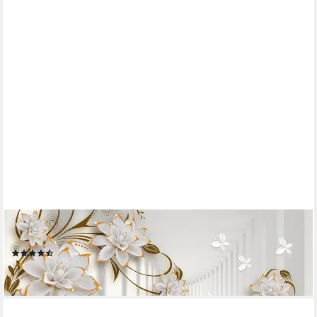
PAPERMOON
Fototapete Muster mit Blumen
(2)
ab 69,90 €
lieferbar - in 3-4 Werktagen bei dir