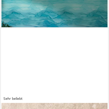
St), Fließende Wellenlandschaft mit fließender Tiefenwirkung
53,99 €
lieferbar - in 4-5 Werktagen bei dir
Sehr beliebt
NEWROOM