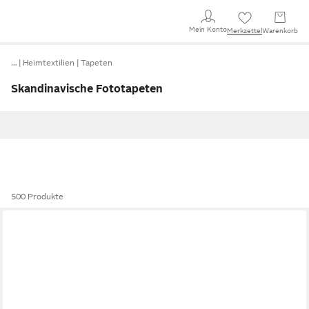
Mein Konto
Merkzettel
Warenkorb
…
Heimtextilien
Tapeten
Skandinavische Fototapeten
500 Produkte