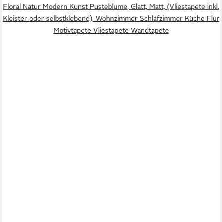
Floral Natur Modern Kunst Pusteblume, Glatt, Matt, (Vliestapete inkl.
Kleister oder selbstklebend), Wohnzimmer Schlafzimmer Küche Flur
Motivtapete Vliestapete Wandtapete