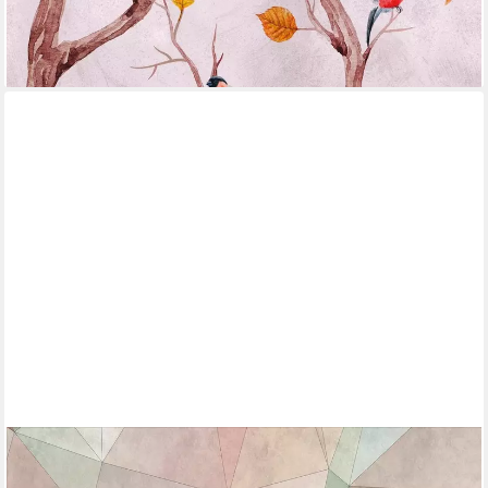
-40%
lieferbar - in 4-5 Werktagen bei dir
LIVING WALLS
Fototapete The Wall, glatt, grafisch, Motiv, geometrisch,