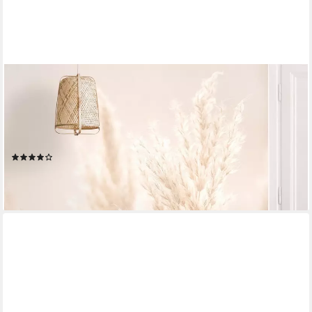
BILDERDEPOT24
Fototapete Blumen Pampasgras Sonnenlicht Blumentapete Floral
Natur Modern Kunst, Glatt, Matt, (Vliestapete inkl. Kleister oder
selbstklebend), Wohnzimmer Schlafzimmer Küche Flur
Motivtapete Vliestapete Wandtapete
(13)
ab 19,99 €
(21,73 €/ 1 qm)
lieferbar - in 4-5 Werktagen bei dir