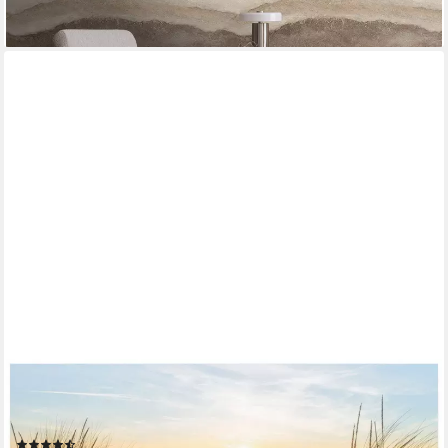
lieferbar - in 4-5 Werktagen bei dir
WALLARENA
Fototapete Strand Meer - Mehrfarbig - Modern - Vlies -
Wohnzimmer, glatt, (2 St), 100x70cm
(45)