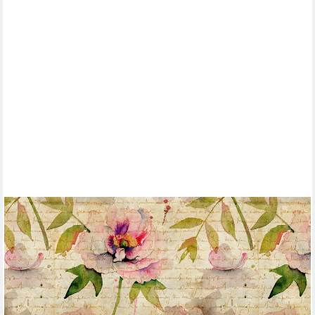
LIVING WALLS
Fototapete The Wall, glatt, floral, natürlich, geblümt, Fototapete
Vintage Tapete Blume Tapeten Wohnzimmer Design
Kinderzimmer
ab 47,88 €
UVP
98,95 €
(4,50 €/ 1 qm)
-52%