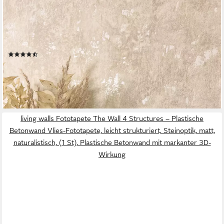
Vliestapete Kehda Beige Tapete Betonoptik
Beton,Zement,Metallic, Beige Tapete Modern Beton - Betonwand
Glanztapete Creme Industrial Glamour Zement Metallic für
Wohnzimmer Schlafzimmer Küche, Betonwand
(37)
21,99 €
(4,13 €/ 1 qm)
lieferbar - in 2-3 Werktagen bei dir
living walls Fototapete The Wall 4 Structures – Plastische
Betonwand Vlies-Fototapete, leicht strukturiert, Steinoptik, matt,
naturalistisch, (1 St), Plastische Betonwand mit markanter 3D-
Wirkung