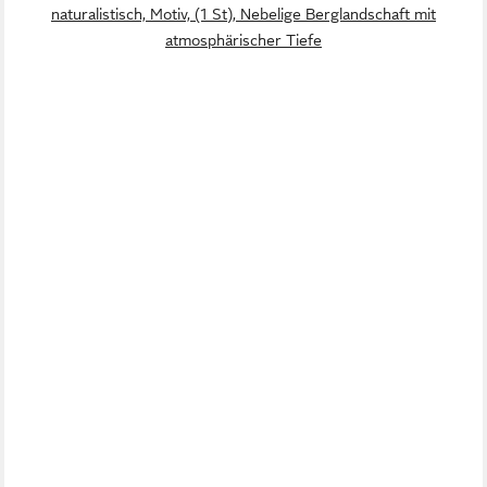
naturalistisch, Motiv, (1 St), Nebelige Berglandschaft mit
atmosphärischer Tiefe