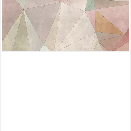
Fototapete Modern Tapete Geometrisch Tapeten modern Design
Wandtapete
ab 50,05 €
UVP
98,95 €
(4,70 €/ 1 qm)
-49%
lieferbar - in 4-5 Werktagen bei dir