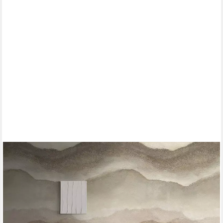
LIVING WALLS
Fototapete The Wall 4 Structures – Sanfte Marmorlandschaft
Vlies-Fototapete, leicht strukturiert, Steinoptik, matt,
naturalistisch, (1 St), Sanfte Marmorlandschaft mit
atmosphärischer Tiefe
53,99 €