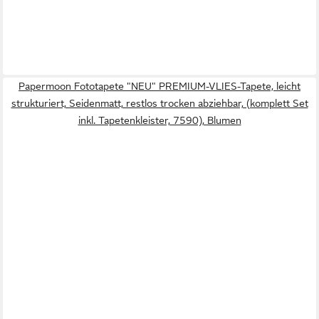
Papermoon Fototapete "NEU" PREMIUM-VLIES-Tapete, leicht
strukturiert, Seidenmatt, restlos trocken abziehbar, (komplett Set
inkl. Tapetenkleister, 7590), Blumen