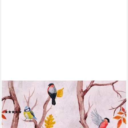
LIVING WALLS
Fototapete The Wall, glatt, floral, Wald, animal print, Fototapete
Vögel Tapete Landhaus Tapeten Wohnzimmer Design
Wandtapete
(2)
ab 26,34 €
UVP
43,95 €
(5,65 €/ 1 qm)