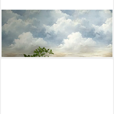
LIVING WALLS
Fototapete The Wall 4 Structures – Malerische Naturlandschaft
Vlies-Fototapete, leicht strukturiert, matt, naturalistisch, Motiv, (1
St), Malerische Naturlandschaft mit atmosphärischer Tiefe
53,99 €
lieferbar - in 4-5 Werktagen bei dir