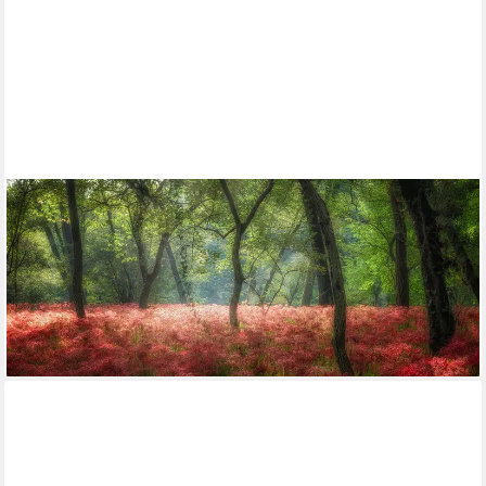
PAPERMOON
Fototapete "NEU" PREMIUM-VLIES-Tapete, leicht strukturiert,
Seidenmatt, restlos trocken abziehbar, (komplett Set inkl.
Tapetenkleister, 7578), Blumen im Wald
ab 16,99 €
UVP
24,90 €
-32%
lieferbar - in 3-4 Werktagen bei dir