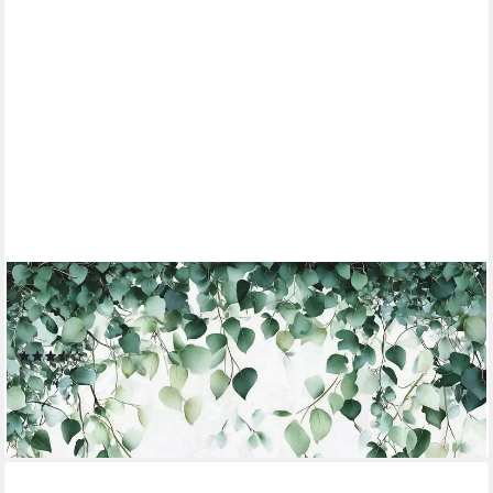
WALLARENA
Fototapete Blätter - Mehrfarbig - Modern - Vlies - Schlafzimmer,
glatt, (2 St), 100x70cm
(3)
ab 16,99 €
lieferbar - in 3-4 Werktagen bei dir