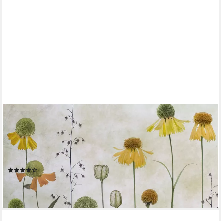
BILDERDEPOT24
Fototapete Blumen Helenium Blüten Blumentapete Floral Natur
Vintage Kunst Gelb, Glatt, Matt, (Vliestapete inkl. Kleister oder
selbstklebend), Wohnzimmer Schlafzimmer Küche Flur
Motivtapete Vliestapete Wandtapete
(13)
ab 19,99 €
(21,73 €/ 1 qm)
lieferbar - in 4-5 Werktagen bei dir