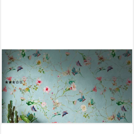
LIVING WALLS
Fototapete The Wall, glatt, floral, animal print, geblümt,
Fototapete Blume Tapete Landhaus Türkis Tapeten Wohnzimmer
Design Büro
(2)
ab 31,08 €
UVP
47,95 €
(6,67 €/ 1 qm)
-35%
lieferbar - in 2-3 Werktagen bei dir