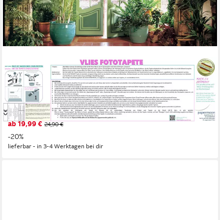
PAPERMOON
Fototapete VLIES-Tapete Premium "Larit Jardin", Kleister
KOSTENLOS, reduziert, 3D-Effekt, restlos trocken abziehbar,
(300), Wandtapete Bild Dekoration Wand-Dekor Motiv Tapete
Poster
ab 19,99 €
24,90 €
-20%
lieferbar - in 3-4 Werktagen bei dir