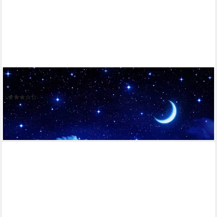
PAPERMOON
Fototapete Nachthimmel
(2)
ab 21,76 €
UVP
24,99 €
-13%
lieferbar - in 2-3 Werktagen bei dir