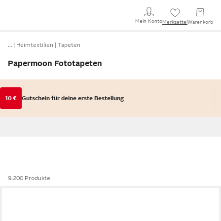
Mein Konto
Merkzettel
Warenkorb
…
Heimtextilien
Tapeten
Papermoon Fototapeten
10 €
Gutschein für deine erste Bestellung
9.200 Produkte