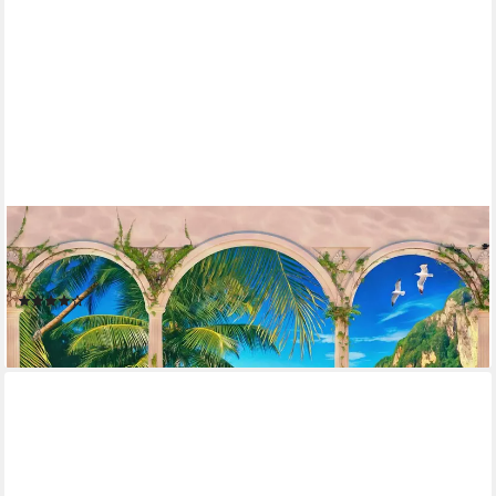
PAPERMOON
Fototapete STRAND-PALMEN SONNENUNTERGANG MEER
KARIBIK INSEL PALME
(4)
ab 24,99 €
lieferbar - in 2-3 Werktagen bei dir