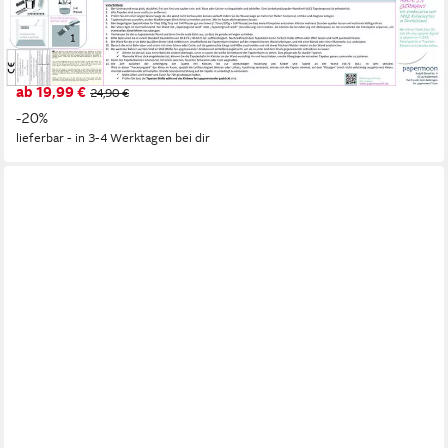
Wasserfall", Kleister KOSTENLOS, reduziert, 3D-Effekt, restlos
trocken abziehbar, (768), Wandtapete Bild Dekoration Wand-
Dekor Motiv Tapete Poster
ab 19,99 €
24,90 €
-20%
lieferbar - in 3-4 Werktagen bei dir