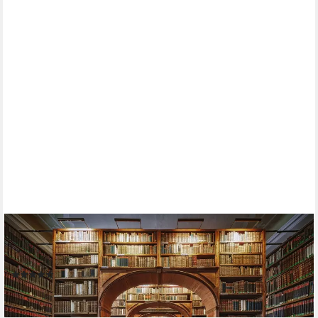
PAPERMOON
Fototapete PATRICK AUREDNIK, OBERE LAUSITZIANISCHE
BIBLIOTHEK DER WISSENSCHAFTEN
(3)
ab 22,86 €
lieferbar - in 2-3 Werktagen bei dir