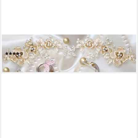
PAPERMOON
Fototapete Muster mit Schwänen
(4)
ab 29,74 €
lieferbar - in 2-3 Werktagen bei dir