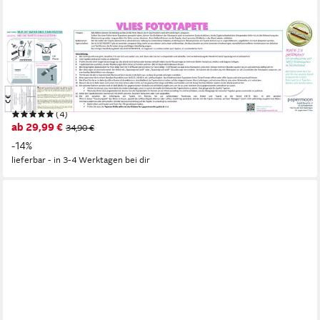
PAPERMOON
Fototapete VLIES-Tapete Premium "Ziegelwand", Kleister
KOSTENLOS, reduziert, 3D-Effekt, restlos trocken abziehbar,
(490), Wandtapete Bild Dekoration Wand-Dekor Motiv Tapete
Poster
(4)
ab 29,99 €
34,90 €
-14%
lieferbar - in 3-4 Werktagen bei dir