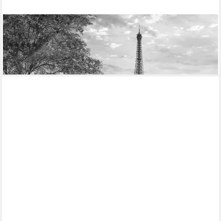
PAPERMOON
Fototapete Paris Schwarz & Weiß
(2)
ab 22,86 €
lieferbar - in 2-3 Werktagen bei dir