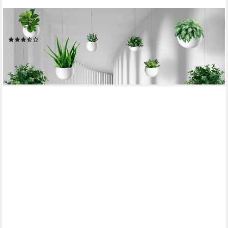
PAPERMOON
Fototapete Abstrakt 3D Effekt
(8)
ab 19,99 €
24,90 €
-20%
lieferbar - in 3-4 Werktagen bei dir