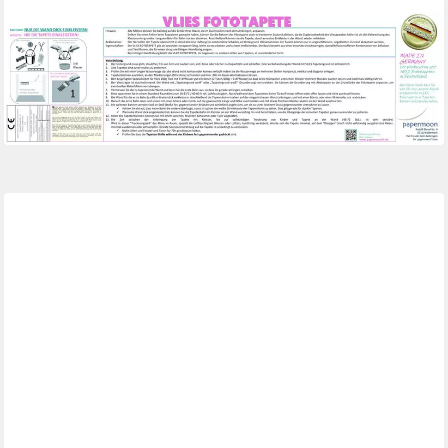
PAPERMOON
Fototapete Abstrakt 3D Effekt
ab 22,30 €
UVP
24,99 €
-11%
lieferbar - in 2-3 Werktagen bei dir