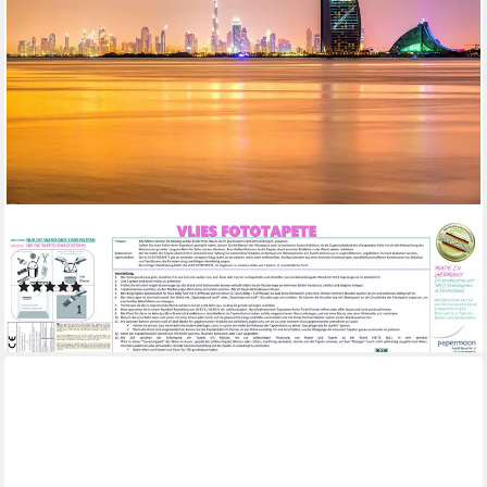
PAPERMOON
Fototapete DUBAI SKYLINE-EMIRAT BURJ AL ARAB
(1)
ab 22,86 €
lieferbar - in 2-3 Werktagen bei dir