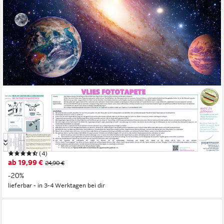
PAPERMOON
Fototapete VLIES-Tapete Premium "Sonnensystem", Kleister
KOSTENLOS, reduziert, 3D-Effekt, restlos trocken abziehbar,
(079), Wandtapete Bild Dekoration Wand-Dekor Motiv Tapete
Poster
(4)
ab 19,99 €
24,90 €
-20%
lieferbar - in 3-4 Werktagen bei dir