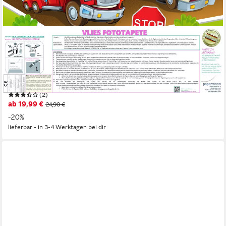
PAPERMOON
Fototapete VLIES-Tapete Premium "Kinder Autos", Kleister
KOSTENLOS, reduziert, 3D-Effekt, restlos trocken abziehbar,
(084), Wandtapete Bild Dekoration Wand-Dekor Motiv Tapete
Poster
(2)
ab 19,99 €
24,90 €
-20%
lieferbar - in 3-4 Werktagen bei dir