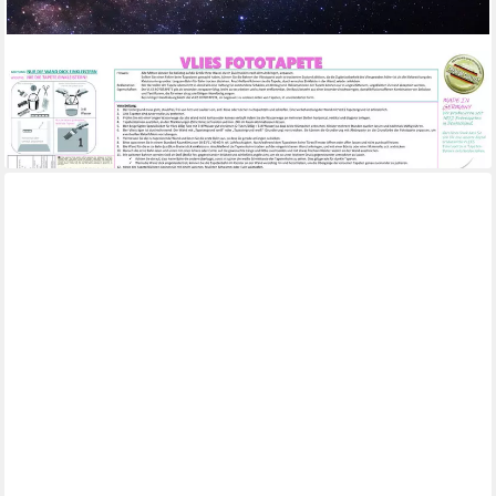
PAPERMOON
Fototapete Milchstraße
ab 25,66 €
lieferbar - in 2-3 Werktagen bei dir