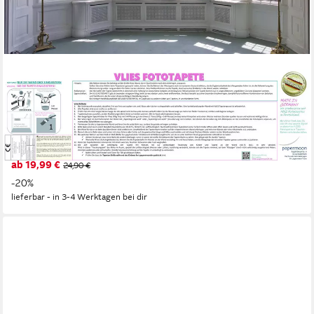
PAPERMOON
Fototapete VLIES-Tapete Premium "Altes Haus", Kleister
KOSTENLOS, reduziert, 3D-Effekt, restlos trocken abziehbar,
(5532), Wandtapete Bild Dekoration Wand-Dekor Motiv Tapete
Poster
ab 19,99 €
24,90 €
-20%
lieferbar - in 3-4 Werktagen bei dir