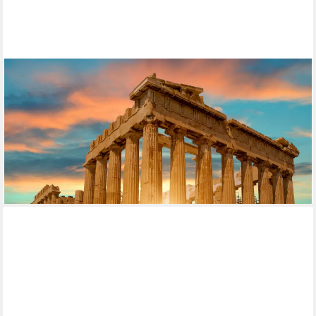
PAPERMOON
Fototapete VLIES-Tapete Premium "Parthenon Athen", Kleister
KOSTENLOS, reduziert, 3D-Effekt, restlos trocken abziehbar,
(765), Wandtapete Bild Dekoration Wand-Dekor Motiv Tapete
Poster
ab 19,99 €
24,90 €
-20%
lieferbar - in 4-5 Werktagen bei dir