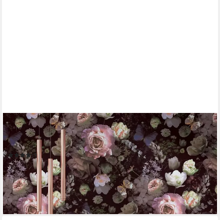
MARBURG
Fototapete Sea of Flowers, botanisch, moderne Tapete für
Wohnzimmer Schlafzimmer Küche
(2)
ab 18,90 €
UVP
36,95 €
-49%
lieferbar - in 3-4 Werktagen bei dir