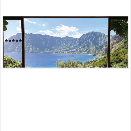
WALLARENA
Fototapete Fenster 3D Landschaft - Mehrfarbig - Modern - Vlies
- Schlafzimmer, glatt, (6 St), 300x210cm
(1)
ab 49,99 €
lieferbar - in 4-5 Werktagen bei dir