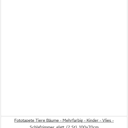
Fototapete Tiere Bäume - Mehrfarbig - Kinder - Vlies -
Schlafzimmer, glatt, (2 St), 100x70cm