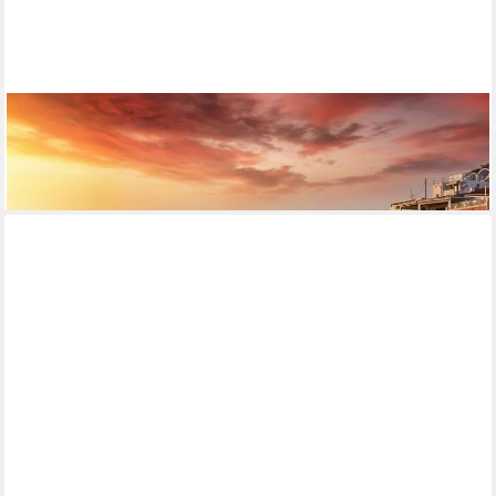
PAPERMOON
Fototapete Griechenland
ab 22,87 €
lieferbar - in 2-3 Werktagen bei dir