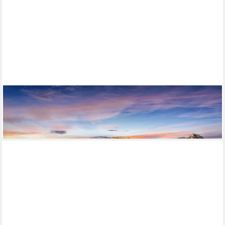
PAPERMOON
Fototapete Griechenland
ab 22,87 €
lieferbar - in 2-3 Werktagen bei dir