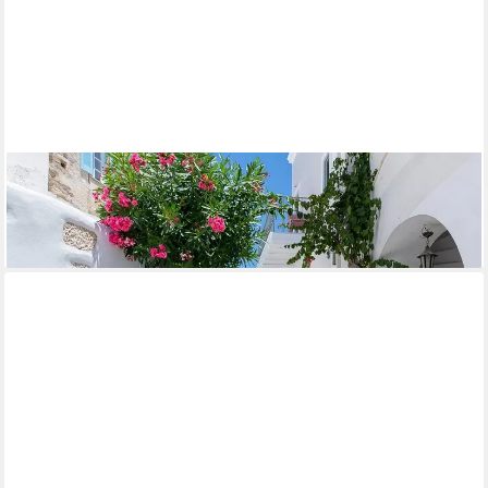
PAPERMOON
Fototapete Griechenland Häuser
ab 26,14 €
lieferbar - in 2-3 Werktagen bei dir