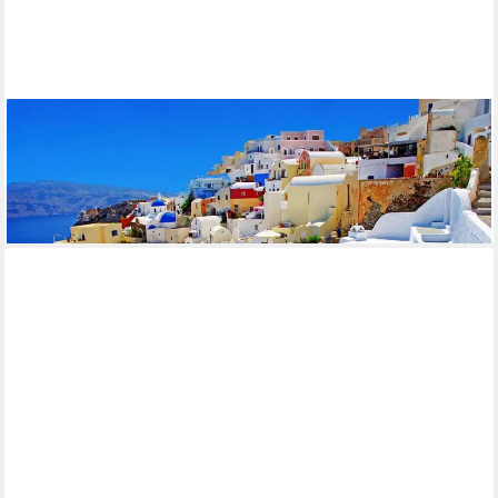
PAPERMOON
Fototapete SANTORINI-INSEL VULKAN MEER GRIECHENLAND
GEBIRGE STRAND
ab 22,87 €
lieferbar - in 2-3 Werktagen bei dir