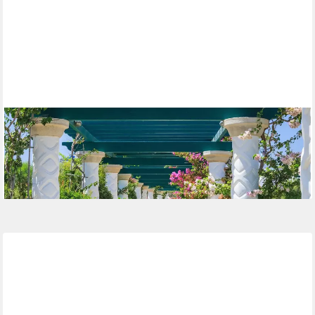
PAPERMOON
Fototapete PERGOLA-TERME KALITHEA GRIECHENLAND
SÄULEN BLUMEN SONNE
ab 22,87 €
lieferbar - in 2-3 Werktagen bei dir