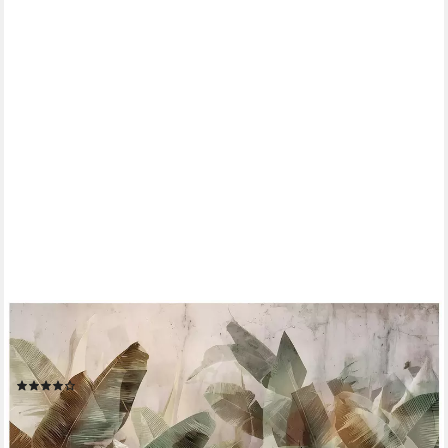
WALLARENA
Fototapete Blätter Beton - Mehrfarbig - Modern - Vlies -
Wohnzimmer, glatt, (2 St), 100x70cm
(1)
ab 16,99 €
lieferbar - in 4-5 Werktagen bei dir