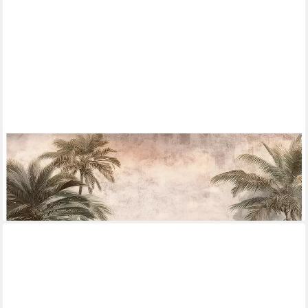
WALLARENA
Fototapete Dschungel Beton - Mehrfarbig - Klassisch - Vlies -
Schlafzimmer, glatt, (3 St), 150x105cm
ab 19,99 €
lieferbar - in 4-5 Werktagen bei dir