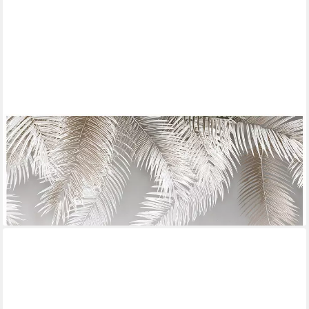
WALLARENA
Fototapete Blätter Hängend Beton Natur Wohnzimmer,
Schlafzimmer 400x280 cm, glatt, 3D-Optik, 400 x 280 cm
69,99 €
lieferbar - in 4-5 Werktagen bei dir