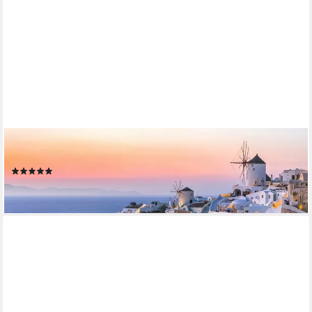
PAPERMOON
Fototapete Griechenland
(1)
ab 22,87 €
lieferbar - in 2-3 Werktagen bei dir