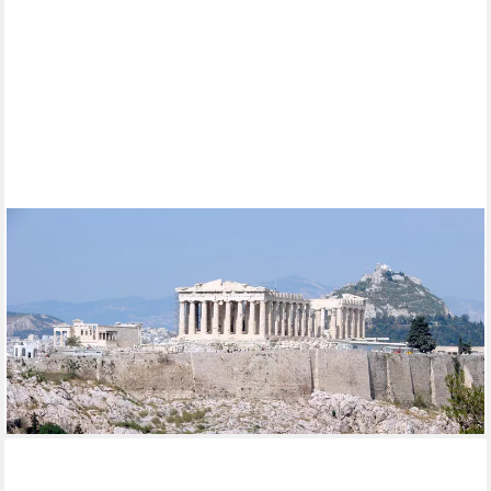
PAPERMOON
Fototapete VLIES-Tapete Premium "Parthenon Athen", Kleister
KOSTENLOS, reduziert, 3D-Effekt, restlos trocken abziehbar,
(439), Wandtapete Bild Dekoration Wand-Dekor Motiv Tapete
Poster
ab 19,99 €
24,90 €
-20%
lieferbar - in 4-5 Werktagen bei dir