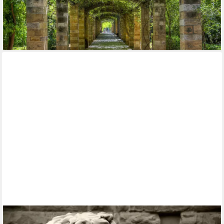
Poster
ab 19,99 €
24,90 €
-20%
lieferbar - in 4-5 Werktagen bei dir
PAPERMOON