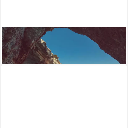
PAPERMOON
Fototapete GROTTE-ZAKYNTHOS INSEL MEER
GRIECHENLAND FELSEN GEBIRGE
ab 22,87 €
lieferbar - in 2-3 Werktagen bei dir