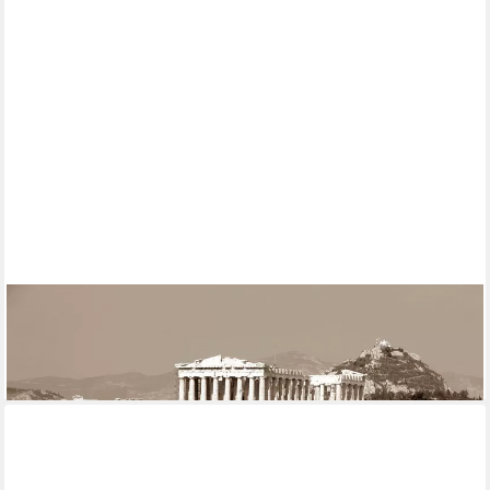
PAPERMOON
Fototapete Griechenland Sepia
ab 22,87 €
lieferbar - in 2-3 Werktagen bei dir