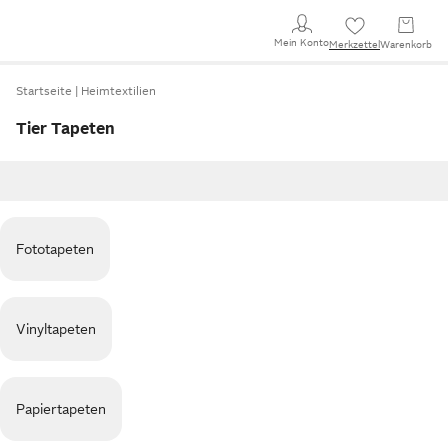
Mein Konto
Merkzettel
Warenkorb
Startseite
Heimtextilien
Tier Tapeten
Fototapeten
Vinyltapeten
Papiertapeten