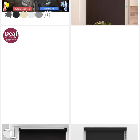
-64%
+6
lieferbar - in 3-4 Werktagen bei dir
+2