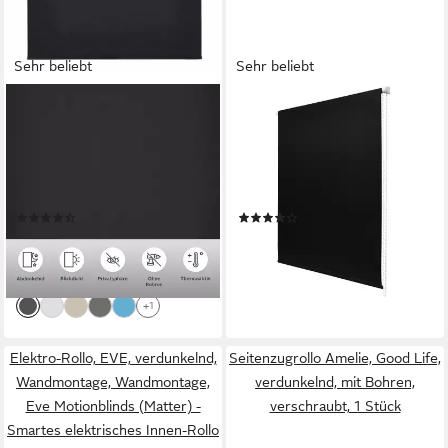
Sehr beliebt
Sehr beliebt
OTTO HOME
SOL ROYAL
Rollo THEMSE, abdunkelnd,
Rollo Thermorollo SolReflect
ohne Bohren, freihängend,
T42, 40x160cm, Schwarz,
Klemmfix, Bestseller, Rollo
Verdunkelung, Rollos für
Fenster, Seitenzugrollo,
Fenster ohne Bohren mit
(3455)
(97)
Verdunkelung
Thermobeschichtung
ab 12,99 €
ab 17,99 €
UVP
19,00 €
Wärmeschutz
lieferbar - in 2-3 Werktagen bei dir
-32%
lieferbar - in 2-3 Werktagen bei dir
+1
Elektro-Rollo, EVE, verdunkelnd,
Seitenzugrollo Amelie, Good Life,
Wandmontage, Wandmontage,
verdunkelnd, mit Bohren,
Eve Motionblinds (Matter) -
verschraubt, 1 Stück
Smartes elektrisches Innen-Rollo