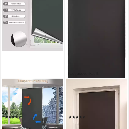
Fast ausverkauft
WOLTU
K-HOME
Verdunklungsrollo,
Seitenzugrollo Thermo
verdunkelnd, verspannt,
Klemmfix-Rollo, verdunkelnd,
Klemmfix, ohne Bohren
ohne Bohren, Klemmfix, 1
easyfix
Stück
(341)
(3051)
ab 11,77 €
ab 13,99 €
UVP
33,00 €
lieferbar - in 4-5 Werktagen bei dir