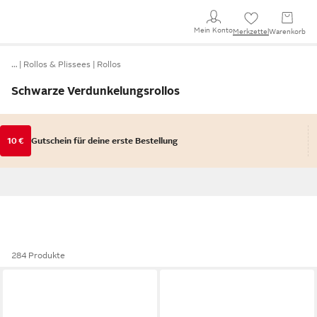
Mein Konto
Merkzettel
Warenkorb
…
Rollos & Plissees
Rollos
Schwarze Verdunkelungsrollos
10 €
Gutschein für deine erste Bestellung
284 Produkte