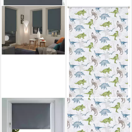
GARDINIA
OTTO HOME
Seitenzugrollo EASYFIX Rollo
Rollo DINO, verdunkelnd,
Thermo ENERGIESPAREND,
ohne Bohren, freihängend,
verdunkelnd, mit
Klemmfix, Fixmaß, Klemmfix,
Bohren/ohne Bohren,
DINO, Kinderrollo, für Fenster