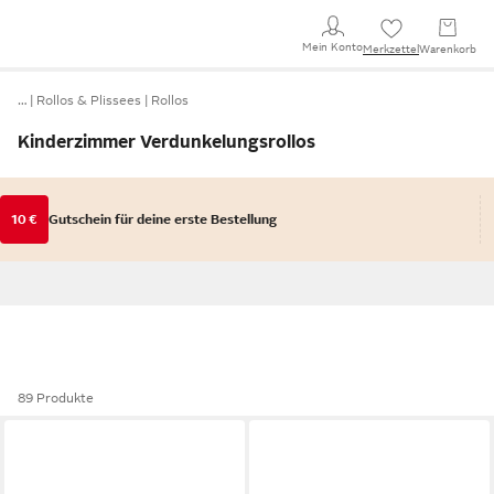
Mein Konto
Merkzettel
Warenkorb
…
Rollos & Plissees
Rollos
Kinderzimmer Verdunkelungsrollos
10 €
Gutschein für deine erste Bestellung
89 Produkte