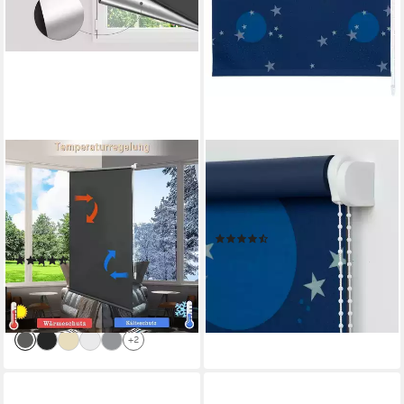
WOLTU
LIEDECO
Verdunklungsrollo,
Seitenzugrollo
verdunkelnd, verspannt,
Sternenhimmel, verdunkelnd,
Klemmfix, ohne Bohren
freihängend, verschraubt
(39)
easyfix
ab 34,49 €
(341)
lieferbar - in 3-4 Werktagen bei dir
ab 11,77 €
UVP
33,00 €
-64%
lieferbar - in 3-4 Werktagen bei dir
+2