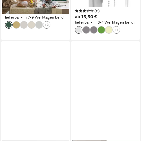
verdunkelnd, Freihängend,
Klemmfix
(8)
ab 99,99 €
Bedruckt
ab 15,50 €
lieferbar - in 7-9 Werktagen bei dir
lieferbar - in 3-4 Werktagen bei dir
+2
+1