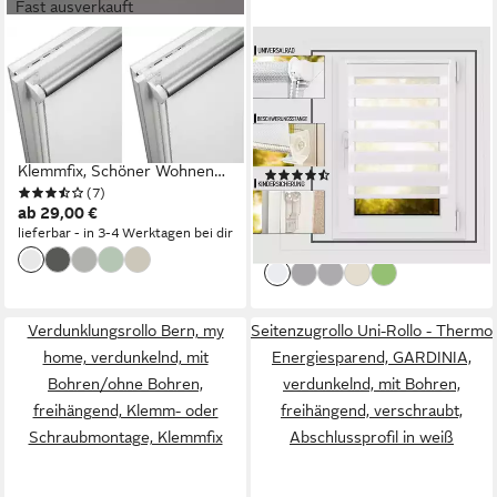
Fast ausverkauft
SCHÖNER WOHNEN-
OUBO
KOLLEKTION
Doppelrollo Klemmfix ohne
Seitenzugrollo Thermorollo
Bohre, verdunkelnd,
Martha, verdunkelnd, ohne
Fensterrollo Seitenzugrollo
Bohren, freihängend,
Blickdicht, Für Fenster und
Klemmfix, Schöner Wohnen
(445)
Tür mit Klämmträger
(7)
ab 10,99 €
Rollo, geklebt
UVP
41,99 €
lichtdurchlässig verdunkelnd
ab 29,00 €
-74%
lieferbar - in 3-4 Werktagen bei dir
lieferbar - in 4-5 Werktagen bei dir
Verdunklungsrollo Bern, my
Seitenzugrollo Uni-Rollo - Thermo
home, verdunkelnd, mit
Energiesparend, GARDINIA,
Bohren/ohne Bohren,
verdunkelnd, mit Bohren,
freihängend, Klemm- oder
freihängend, verschraubt,
Schraubmontage, Klemmfix
Abschlussprofil in weiß