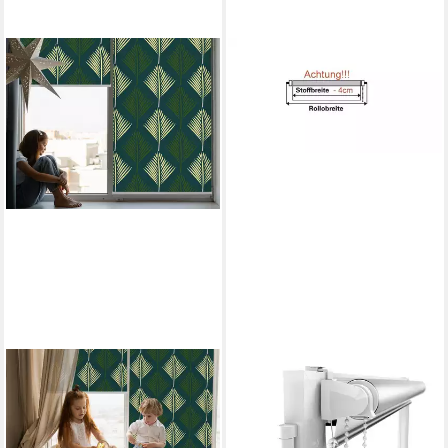
TULUP
CLEVER-KAUF-24
Rollo Rollos für Fenster,
Verdunklungsrollo Klemmfix
Seitenzugrollo, verdunkelung
Thermorollo weiß,
oder halbtransparent,
verdunkelnd, Klemmfix,