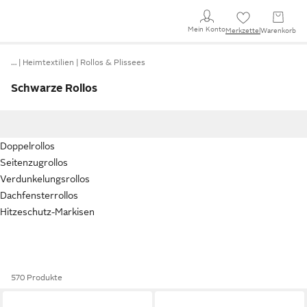
Mein Konto
Merkzettel
Warenkorb
…
Heimtextilien
Rollos & Plissees
Schwarze Rollos
Doppelrollos
Seitenzugrollos
Verdunkelungsrollos
Dachfensterrollos
Hitzeschutz-Markisen
570 Produkte