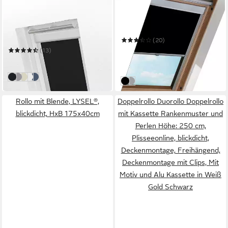
LYSEL®
CLANMACY
Verdunklungsrollo
Dachfensterrollo
Dachfensterrollo abdunkelnd
Verdunkelungsrollo
Dachfensterrollo Thermo-
Mehrere Größen
(20)
Rollo für GGL GPU GTU GXU
ab 39,96 €
UVP
139,99 €
(13)
ab 27,90 €
-71%
in 3-4 Werktagen bei dir
in 5-6 Werktagen bei dir
schwarz
hellgrau
beige elfenbein
reinweiß
dunkelblau
Schwarz
Grau
Rollo mit Blende, LYSEL®,
Doppelrollo Duorollo Doppelrollo
blickdicht, HxB 175x40cm
mit Kassette Rankenmuster und
Perlen Höhe: 250 cm,
Plisseeonline, blickdicht,
Deckenmontage, Freihängend,
Deckenmontage mit Clips, Mit
Motiv und Alu Kassette in Weiß
Gold Schwarz