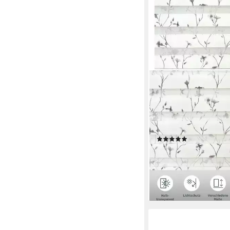
OTTO HOME
Doppelrollo MINNA, Li
ohne Bohren, freihäng
Rollo mit Floralem Des
Fenster & Tür, Klemmf
(171)
beliebt!
ab 19,99 €
UVP
34,00 €
-41%
lieferbar - in 2-3 Werktag