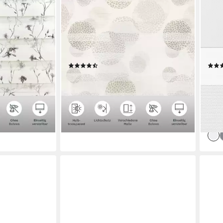
OTTO HOME
SEK
chtschutz,
Doppelrollo Belem, Lichtschutz, ohne
Dopp
end, Klemmfix,
Bohren, freihängend, Klemmfix, Rollo,
Bohr
ign, Für
halbtransparent, im Fixmaß, Kreise,
Falt
ix - sehr
bedruckt, für Fenster & Tür
Mont
(129)
mögl
ab 24,99 €
ab 8
UVP
40,99 €
nur 
-39%
-65
en bei dir
lieferbar - in 2-3 Werktagen bei dir
liefe