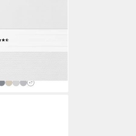
EY
elrollo Duo Rollo Klemmfix ohne
en für Fenster Rollos Jalousie
rollo, freihängend, Klemmträger,
age mit oder ohne Bohren
(1374)
ich
,99 €
UVP
25,99 €
bis Dienstag
%
rbar - in 5-6 Werktagen bei dir
+7