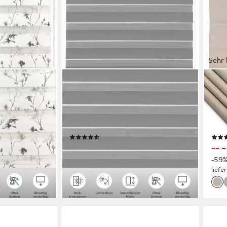
Sehr 
OTTO HOME
OTT
chtschutz,
Doppelrollo MARANO, Lichtschutz,
Roll
end, Klemmfix,
ohne Bohren, freihängend, Klemmfix,
Bohr
ign, Für
Rollo, Fixmaß, Bestseller mit
Faltr
ix - sehr
Klemmträgern, für Fenster & Tür
einf
(7179)
ab 14,99 €
ab 2
UVP
26,99 €
-44%
-59
en bei dir
lieferbar - in 2-3 Werktagen bei dir
liefe