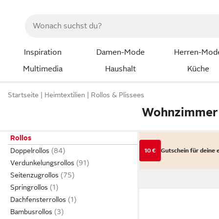
Inspiration
Damen-Mode
Herren-Mod
Multimedia
Haushalt
Küche
Startseite
Heimtextilien
Rollos & Plissees
Wohnzimmer 
Rollos
Doppelrollos
10 €
Gutschein für deine 
Verdunkelungsrollos
Seitenzugrollos
Springrollos
Dachfensterrollos
Bambusrollos