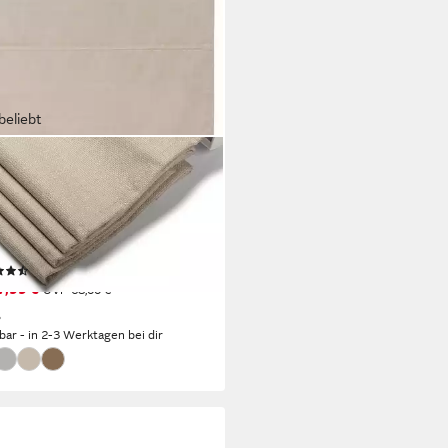
beliebt
O HOME
o RIOLA, Lichtschutz, ohne
en, freihängend, Klemmfix,
ollo in trendiger Leinenoptik,
ache Montage
(70)
7,99 €
UVP
68,00 €
%
rbar - in 2-3 Werktagen bei dir