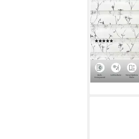
OTTO HOME
Doppelrollo MINNA, Li
ohne Bohren, freihäng
Rollo mit Floralem Des
Fenster & Tür, Klemmf
(171)
beliebt!
ab 19,99 €
UVP
34,00 €
-41%
lieferbar - in 2-3 Werktag