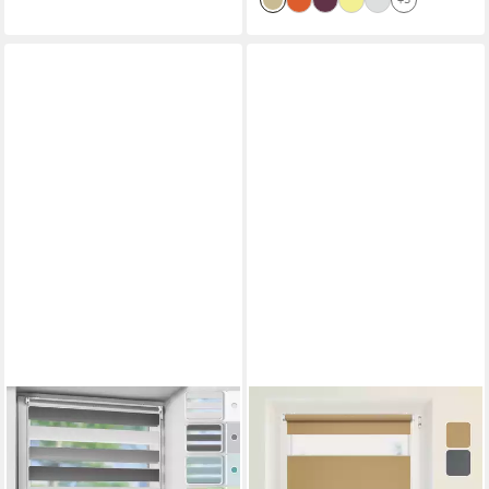
Schwarz
OUBO
DOMDECO
Doppelrollo rollos für Fenster
Doppelrollo Dou-Rollo
ohne Bohren 130cm,
"Elegance", Klemm- oder
Lichtschutz, freihängend, mit
Schraubmontage, Klemmbar,