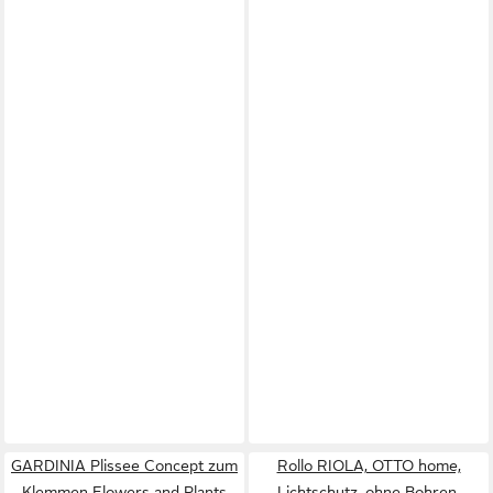
GARDINIA Plissee Concept zum
Rollo RIOLA, OTTO home,
Klemmen Flowers and Plants
Lichtschutz, ohne Bohren,