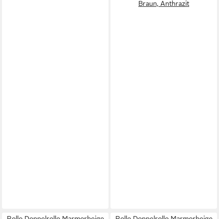
Braun, Anthrazit
Rollo Doppelrollo Marmorbeige
Rollo Doppelrollo Marmorbeige