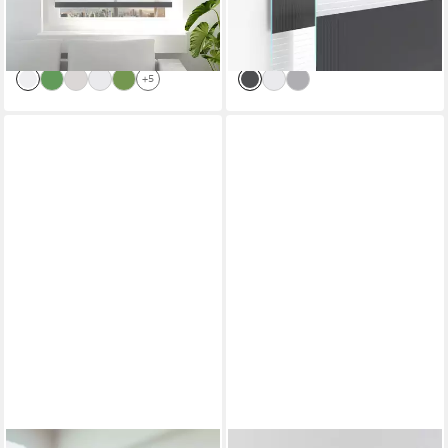
ab 16,93 €
ab 17,40 €
UVP
35,71 €
UVP
50,31 €
Verdunkelnd.
Verdunkelnd.
-53%
-65%
lieferbar - in 5-6 Werktagen bei dir
lieferbar - in 5-6 Werktagen bei dir
+5