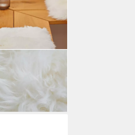
mmfell, ungepolstert, rund oder
ch als 4er Set
i dir