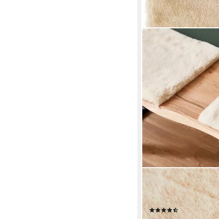
LUXOR LIVING
Stuhlkissen Sitzauflag
sehr weich, rund & eck
(292)
ab 11,99 €