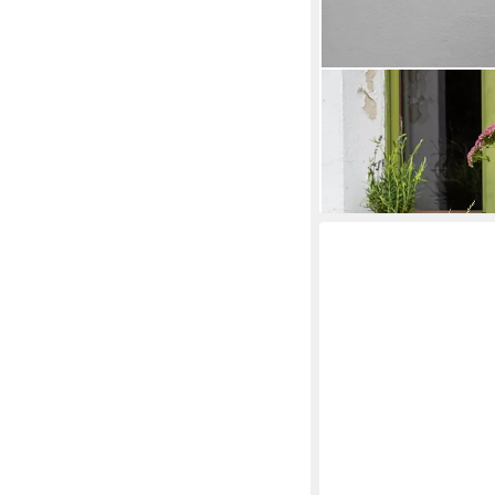
TRANQUILLO
Sitzkissen BLOSSOM 
Baumwoll-Bezug Bänd
19,90 €
lieferbar - in 3-4 Werktag