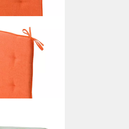
N GMBH
 Wendekissen gefüllt