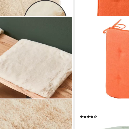
HSC HOME-STYLE-CREATIO
e Novara, Kunstfell, ungepolstert,
Sitzkissen Lonetta-Mori, 1
(1)
ig, auch als 4er Set, waschbar
17,95 €
UVP
32,95 €