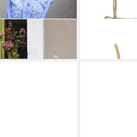
TRANQUILLO
CHARM 40x40x4 cm blau Bio-
Sitzkissen VIVID LINES 4
er zum Fixieren
Bezug Bänder zum Fixiere
19,90 €
en bei dir
lieferbar - in 3-4 Werktagen be