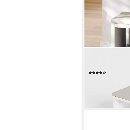
CLUTTER COVER
Sitzkissen für Kallax R
2er, 3er oder 4er Kal
(1)
ab 29,90 €
lieferbar - in 6-7 Werktag