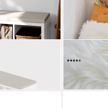
LUXOR LIVING
egal, Beige, Sitzauflage 4cm Dick, für
Stuhlkissen Sitzauflage La
lax, Polster mit abnehmbarem Bezug
eckig, echtes Lammfell, au
(296)
ab 18,39 €
UVP
42,99 €
en bei dir
-57%
lieferbar - in 2-3 Werktagen be
+5