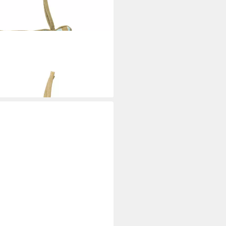
0x40x4 cm grün Bio-Baumwoll-
n
i dir