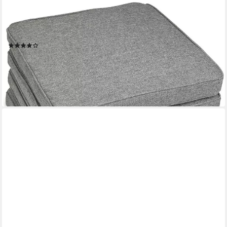
SUNNYPILLOW
Stuhlkissen 4er Set Stuhlkissen wasserdicht UV-lichtecht BALI,
4er Set 40x40x5cm Grau
(30)
ab 54,99 €
66,93 €
-18%
lieferbar - in 4-5 Werktagen bei dir
+1