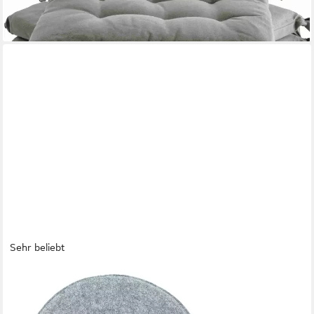
lieferbar - in 2-3 Werktagen bei dir
+5
Sehr beliebt
HEIMTEXLAND
Sitzkissen Filz Sitzauflage Stuhlkissen Bankkissen abwaschbar,
Filzkissen eckig & rund I Indoor Outdoor I bequem & robust