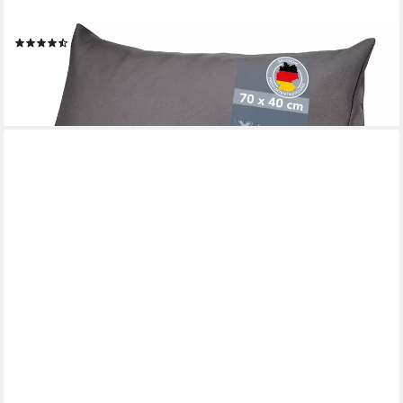
als Kopfkissen oder Venenkissen verwendbar, mit praktischem
Seitenfach
(85)
ab 29,99 €
lieferbar - in 2-3 Werktagen bei dir
+1