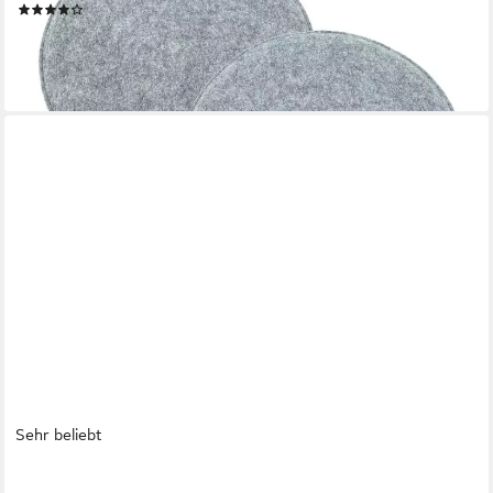
(35)
ab 11,95 €
lieferbar - in 2-3 Werktagen bei dir
+12
Sehr beliebt
GRÄFENSTAYN