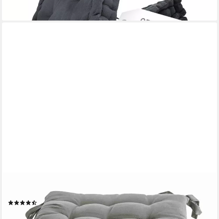
+2
ETÉREA HIMMLISCHE QUALITÄT
Sitzkissen etérea Sitzkissen Stuhlkissen Basic Auflage und
(21)
ab 39,99 €