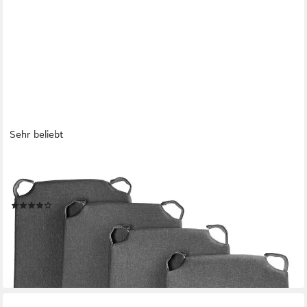
Sehr beliebt
SUNNYPILLOW
Stuhlkissen 4er Set Kissen Maße: 42 (vorne), 35 (hinten) x 40 x
5 cm
(69)
33,94 €
42,17 €
-20%
lieferbar - in 4-5 Werktagen bei dir
+6