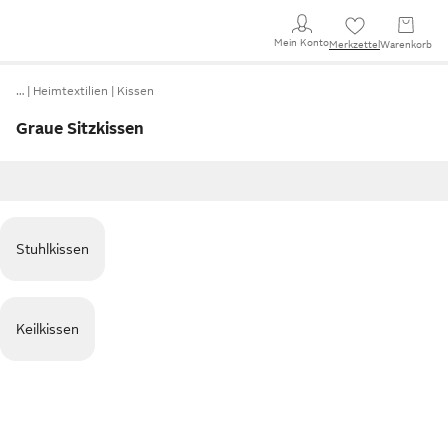
Mein Konto
Merkzettel
Warenkorb
…
Heimtextilien
Kissen
Graue Sitzkissen
Stuhlkissen
Keilkissen