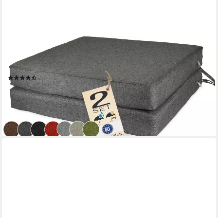
SUNNYPILLOW
Stuhlkissen 2er Set Stuhlkissen mit Bändern "HAVANA" viele
Farben zur Auswahl, Anthrazit
(9)
ab 33,99 €
40,78 €
-17%
lieferbar - in 4-5 Werktagen bei dir
+2