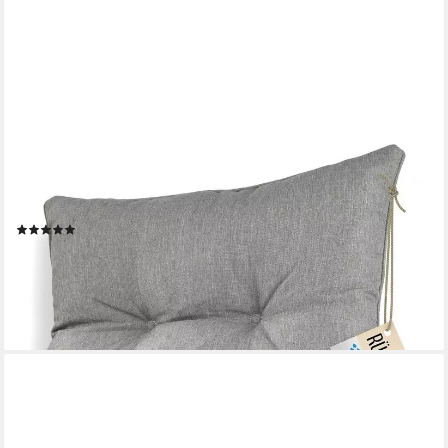
SUNNYPILLOW
Stuhlkissen Gartenkissen für Gartenmöbel Rattanmöbel,
Outdoor / Indoor
(22)
ab 18,99 €
21,86 €
-13%
lieferbar - in 4-5 Werktagen bei dir