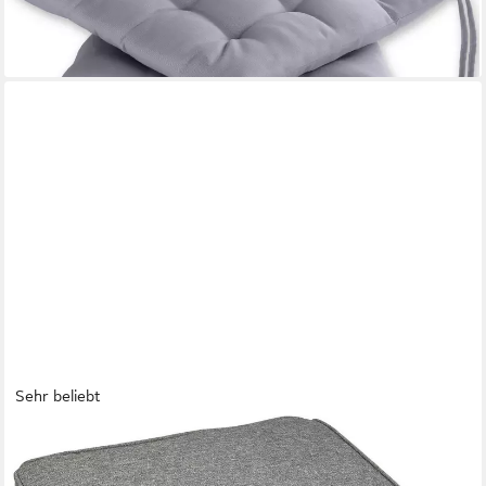
lieferbar - in 2-3 Werktagen bei dir
+5
Sehr beliebt
SUNNYPILLOW
Stuhlkissen 4er Set Stuhlkissen wasserdicht UV-lichtecht BALI,