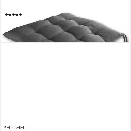
Stuhlkissen Sitzkissen 40x40cm Haltebänder Indoor Outdoor,
robustes Sitzkissen für Indoor & Outdoor, mit Haltebändern
(53)
18,95 €
lieferbar - in 2-3 Werktagen bei dir
+5
Sehr beliebt