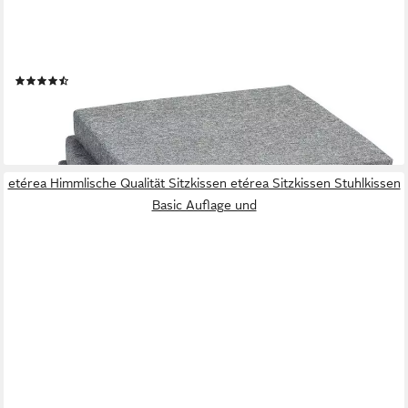
SUNNYPILLOW
Stuhlkissen 4er Set Kissen 40 x 40 x 5 cm, Sitzkissen
Sitzauflage für Stühle, Bänke
(67)
ab 33,99 €
lieferbar - in 4-5 Werktagen bei dir
+6
etérea Himmlische Qualität Sitzkissen etérea Sitzkissen Stuhlkissen
Basic Auflage und