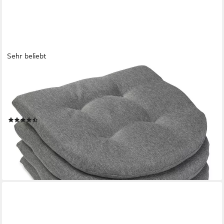
Sehr beliebt
SUNNYPILLOW
Stuhlkissen 4er Set Auflage 40x40 für Stühle, Bänke in Haus
und Garten dick 5cm, Sitzkissen Sitzauflage Stuhlauflage
Gartenkissen Esszimmerstuhl
(38)
30,88 €
38,60 €
-20%
lieferbar - in 4-5 Werktagen bei dir
+5