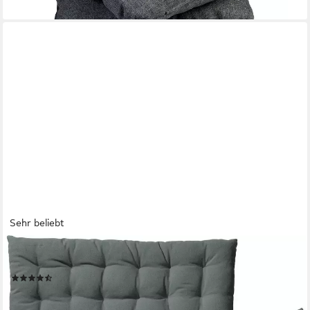
Sehr beliebt
REDBEST
Stuhlkissen Stuhlkissen 2er-Pack, Uni
(47)
21,99 €
33,99 €
-35%