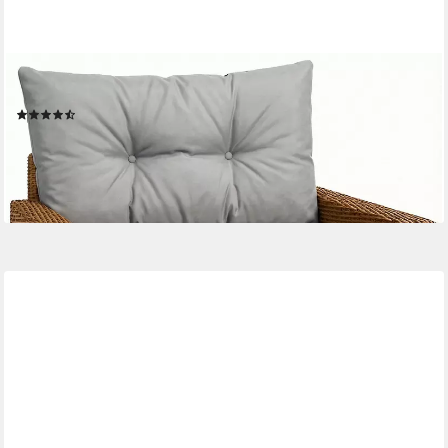
AMAZINGGIRL
Sitzkissen Polster für Gartenmöbel - Lounge Kissen Outdoor
(14)
ab 21,99 €
(0,73 €/ 1 Stk)
lieferbar - in 3-4 Werktagen bei dir
+6