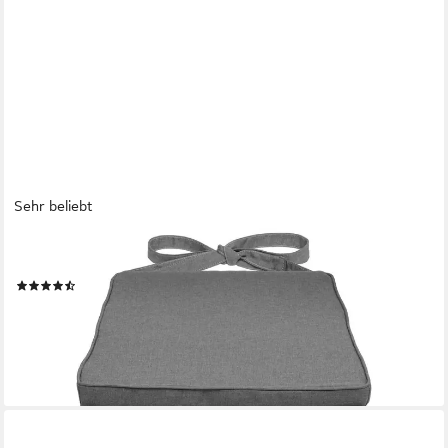
Sehr beliebt
SUNNYPILLOW
Stuhlkissen 4er Set Stuhlkissen 40 x 45 x 5cm
(68)
59,72 €
74,65 €
-20%
lieferbar - in 4-5 Werktagen bei dir
+6