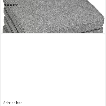
4er Set 40x40x5cm Grau
(30)
ab 54,99 €
66,93 €
-18%
lieferbar - in 4-5 Werktagen bei dir
+1
Sehr beliebt