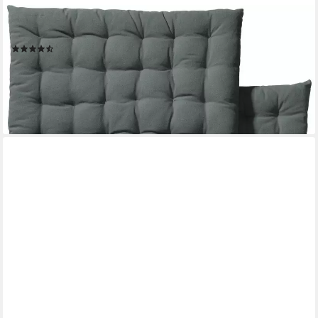
REDBEST
Stuhlkissen Stuhlkissen 2er-Pack, Uni
(47)
21,99 €
33,99 €
-35%
lieferbar - in 2-3 Werktagen bei dir
+4