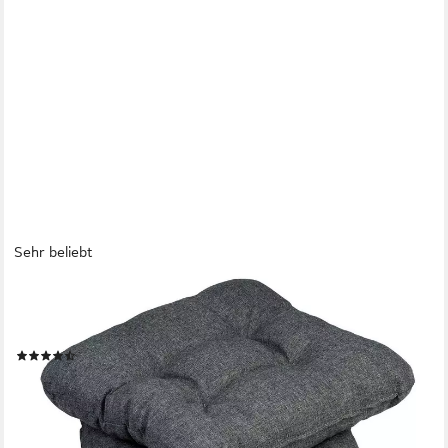
Sehr beliebt
SUNNYPILLOW
Stuhlkissen 4er Set Stuhlkissen 45x45 cm Bequeme 8cm,
Polsterauflage Auflage für Stühle / Bänke
(35)
28,82 €
36,02 €
-20%
lieferbar - in 4-5 Werktagen bei dir
+6