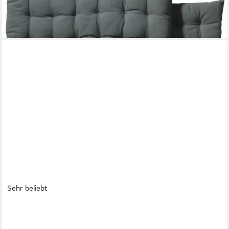
lieferbar - in 2-3 Werktagen bei dir
+4
Sehr beliebt
XDREAM
Rückenkissen ergonomisches Keilkissen für Bett und Sofa, 1-tlg.,