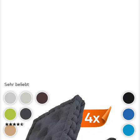
Sehr beliebt
GRÄFENSTAYN
Sitzkissen 4er Set 40x40 cm mit 8 cm Polsterung aus 100 %
Baumwolle -, robustes Sitzkissen für Indoor & Outdoor,
bequemes Bodenkissen
(70)
27,95 €
lieferbar - in 2-3 Werktagen bei dir