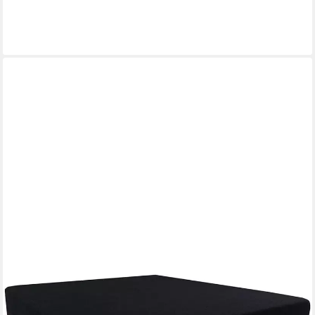
Sitzkissen Memory-Schaum
29,95 €
lieferbar - in 4-5 Werktagen bei dir
ALANPUR
Sitzkissen Ortho Kissen Sitzerhöhung Orthopädische Sitz