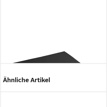
KUBIVENT SITZ- UND LIEGEPOLSTER GMBH
Sitzkissen Rollstuhl-Sitzkissen 40 x 40 x 5 cm Sitzauflage für
Rollstuhl
16,42 €
lieferbar - in 3-4 Werktagen bei dir
Ähnliche Artikel