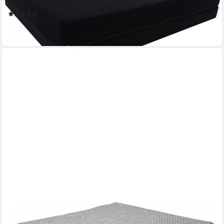
Rollstuhl Stuhl Kissen
(23)
ab 54,99 €
lieferbar - in 5-6 Werktagen bei dir
STOFFSCHMIEDE
Sitzkissen Sitzerhöhung - orthopädisches Sitzkissen mit Memory