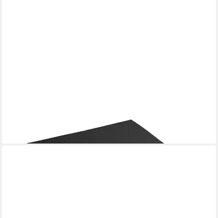
KUBIVENT SITZ- UND LIEGEPOLSTER GMBH
Sitzkissen Rollstuhl-Sitzkissen 53 x 43 x 5 cm Sitzauflage für
Rollstuhl
16,26 €
lieferbar - in 3-4 Werktagen bei dir