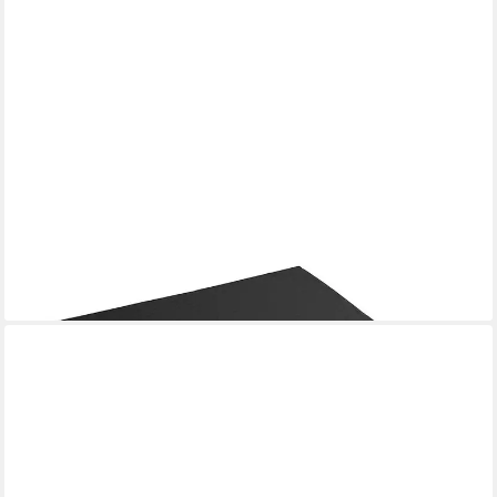
KUBIVENT SITZ- UND LIEGEPOLSTER GMBH
Sitzkissen Rollstuhl-Sitzkissen 50 x 43 x 5 cm Sitzauflage für
Rollstuhl
17,10 €
lieferbar - in 3-4 Werktagen bei dir