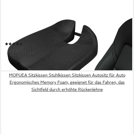
OSTWOLKE
Sitzkissen für Autositz Fahrer - Ergonomische Sitzerhöhung aus
Memory-Schaum, Anti-Rutsch-Sitzkissen mit U-Form Design
(5)
25,99 €
UVP
39,99 €
-35%
lieferbar - in 3-4 Werktagen bei dir
MOPUEA Sitzkissen Stuhlkissen Sitzkissen Autositz für Auto
Ergonomisches Memory Foam, geeignet für das Fahren, das
Sichtfeld durch erhöhte Rückenlehne