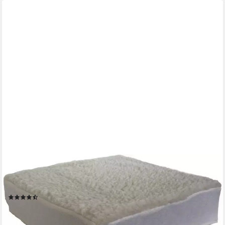
KÜHNEMUTH
Sitzkissen Sitzerhöhung 10 cm hoch Sitzkissen Aufstehhilfe für
Sessel Sofa Stuhl, Kissenhülle mit Füllung
(11)
29,90 €
UVP
44,90 €
-33%