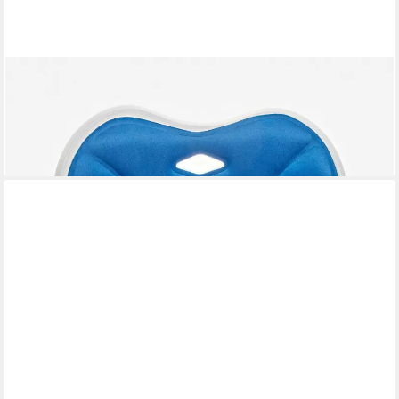
ORBISANA
Stuhlkissen
19,95 €
UVP
29,99 €
-33%
lieferbar - in 5-6 Werktagen bei dir