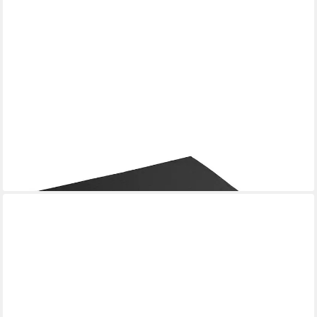
KUBIVENT SITZ- UND LIEGEPOLSTER GMBH
Sitzkissen KUBIVENT Rollstuhl-Sitzkissen Standard 38 x 38 x 5
cm
16,42 €
lieferbar - in 3-4 Werktagen bei dir