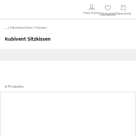
Mein Konto
Merkzettel
Warenkorb
…
Heimtextilien
Kissen
Kubivent Sitzkissen
6 Produkte