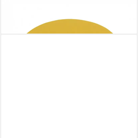
7EVEN
Sitzkissen Filz Auflage passend für z.b. Armchair wie DAW 35,5
x 39cm
14,62 €
lieferbar - in 2-3 Werktagen bei dir
MEDOSAN