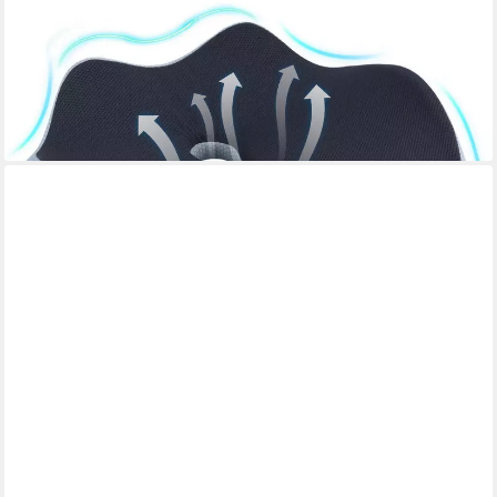
Stuhlkissen Sitzkissen aus Memory-Schaum, Ergonomisches
Rückenschmerzen, Lindert Hüftschmerzen; geeignet für
Rollstühle, Autos und Flugzeuge
18,99 €
UVP
49,99 €
-62%
lieferbar - in 4-5 Werktagen bei dir