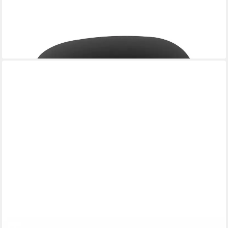
7EVEN
Sitzkissen Filz Auflage 35,5 x 39cm schwarz
19,00 €
lieferbar - in 3-4 Werktagen bei dir