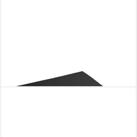
KUBIVENT SITZ- UND LIEGEPOLSTER GMBH
Sitzkissen Rollstuhl-Sitzkissen 40 x 43 x 5 cm Sitzauflage für
Rollstuhl
16,42 €
lieferbar - in 3-4 Werktagen bei dir