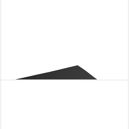
KUBIVENT SITZ- UND LIEGEPOLSTER GMBH
Sitzkissen KUBIVENT Rollstuhl-Sitzkissen Standard 43 x 43 x 5
cm
16,42 €
lieferbar - in 3-4 Werktagen bei dir