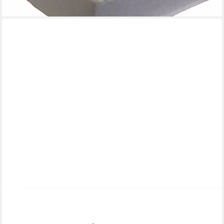
lieferbar - in 5-6 Werktagen bei dir
BEAUTISSU
Stuhlkissen Sitz Keilkissen formstabil Anti-Rutsch BeauErgo,
Anthrazit, Rutsch Bezug Waschbar & Reißverschluss –
Ergonomisches Sitzkissen