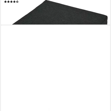
(15)
16,99 €
lieferbar - in 3-4 Werktagen bei dir
BLINGBIN