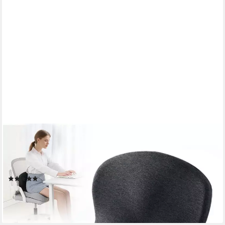
OSTWOLKE
Sitzkissen Orthopädisches Sitzkissen mit Rückenlehne für
Bürostuhl & Auto, Ergonomisches Memory-Schaum Sitzpolster
Steißbeinkissen
(1)
26,99 €
UVP
39,99 €
-33%
lieferbar - in 3-4 Werktagen bei dir