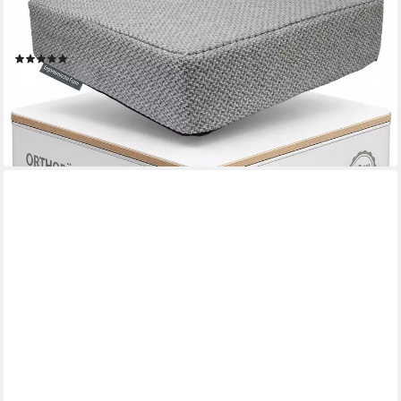
Foam - 40x40x10cm, Ergonomisches Sitzkissen Stuhl als
Sitzerhöhung und Aufstehhilfe
(6)
16,99 €
UVP
19,99 €
-15%
lieferbar - in 3-4 Werktagen bei dir