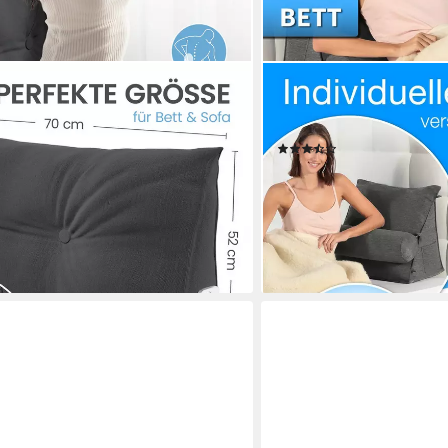
ELONEO
en für Bett und Sofa, Lesekissen mit
Rückenkissen mit Nackenrol
, 1-tlg., mit praktischem Seitenfach,
55x50x30cm, waschbarer
(42)
hbarem Bezug
44,99 €
UVP
59,99 €
€
-25%
lieferbar - in 3-4 Werktagen be
en bei dir