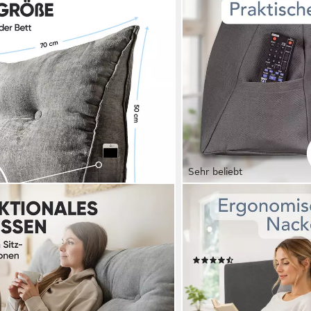
Sehr beliebt
XDREAM
en für Bett und Sofa Keilkissen mit
Rückenkissen ergonomische
eal zum Anlehnen im Bett, grau, 70
1-tlg., als Kopfkissen ode
praktischem Seitenfach
(84)
ab 29,99 €
en bei dir
lieferbar - in 3-4 Werktagen be
+1