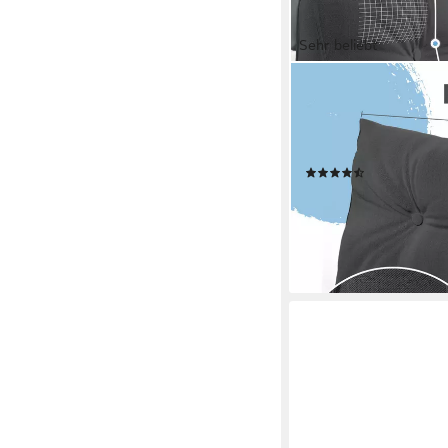
Sehr beliebt
ELONEO
Rückenkissen Keilkiss
praktischem Seitenfach
Lesekissen, mit wasc
(57)
ab 36,99 €
UVP
53,99 
-31%
lieferbar - in 3-4 Werktag