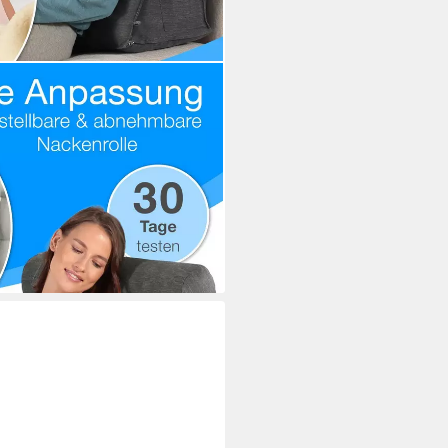
le für Bett & Sofa,
 Bezug
i dir