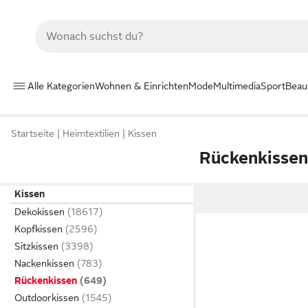
Alle Kategorien
Wohnen & Einrichten
Mode
Multimedia
Sport
Beau
Startseite
Heimtextilien
Kissen
Rückenkisse
Kissen
Dekokissen
Kopfkissen
Sitzkissen
Nackenkissen
Rückenkissen
Outdoorkissen