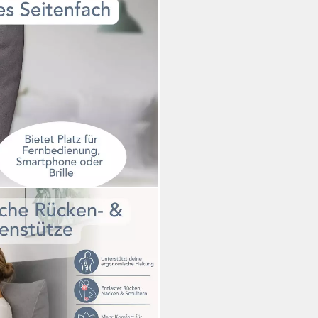
s Keilkissen für Bett und Sofa,
r Venenkissen verwendbar, mit
i dir