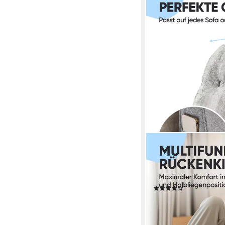
BJÖRN&SCHILLER
Rückenkissen Lesekiss
waschbarem Bezug, Id
cm lang
(77)
ab 37,99 €
lieferbar - in 4-5 Werktag