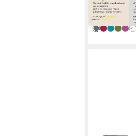
lieferbar - in 1-2 Werktag
+15