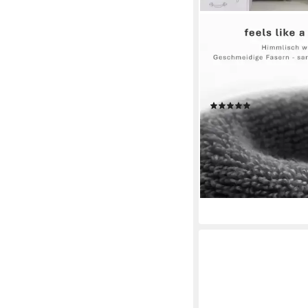
MAGANO
Handtücher Set, Bam
Baumwolle, Luxusqualit
Gewebedichte 600g/m
50x70 cm oder Dusc
(6)
70x140 cm
ab 44,00 €
UVP
59,00 
(22,00 €/ 1 Stk)
-25%
lieferbar - in 2-3 Werktag