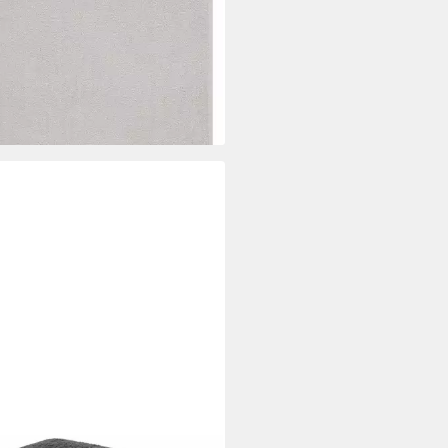
%
rbar - in 1-2 Werktagen bei dir
+4