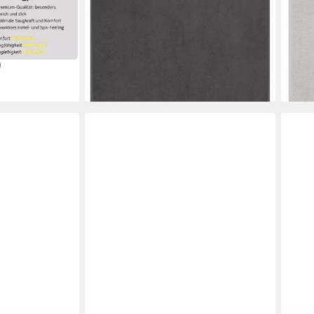
-53
-58%
en bei dir
liefe
lieferbar - in 1-2 Werktagen bei dir
+3