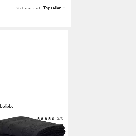
Topseller
Sortieren nach:
beliebt
 HOME
(270)
tücher Vanessa, 8 Handtücher,
00cm, in Standard- und