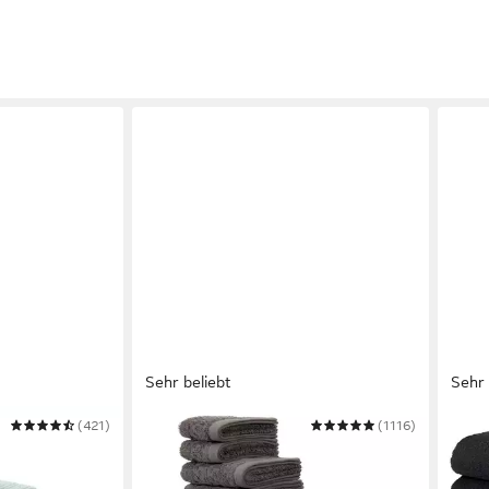
Sehr beliebt
Sehr 
(421)
OTTO HOME
(1116)
OTTO
schtuch,
Handtuch Set Regona, als 10 tlg Set
Hand
tücher
und Serie, Premium Handtücher, 500
50x1