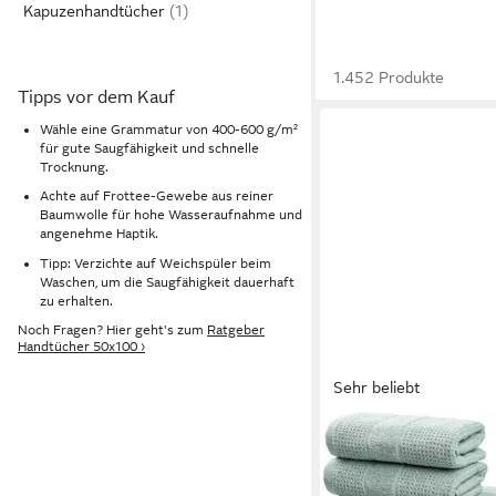
Kapuzenhandtücher
1.452 Produkte
Tipps vor dem Kauf
Wähle eine Grammatur von 400-600 g/m²
für gute Saugfähigkeit und schnelle
Trocknung.
Achte auf Frottee-Gewebe aus reiner
Baumwolle für hohe Wasseraufnahme und
angenehme Haptik.
Tipp: Verzichte auf Weichspüler beim
Waschen, um die Saugfähigkeit dauerhaft
zu erhalten.
Noch Fragen? Hier geht's zum
Ratgeber
Handtücher 50x100 ›
Sehr beliebt
OTTO HOME
Handtuch Set Kimi, Du
Handtücher und Gäste