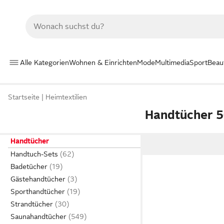
Alle Kategorien
Wohnen & Einrichten
Mode
Multimedia
Sport
Beau
Startseite
Heimtextilien
Handtücher 
Handtücher
Handtuch-Sets
Badetücher
Gästehandtücher
Sporthandtücher
Strandtücher
Saunahandtücher