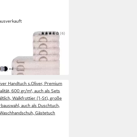
ausverkauft
!
(6)
tuch Unisex Handtuch 10er Pack
wolle Classic
100 cm
B/L
95 €
 Werktagen bei dir
weitere Farben:
+4
e
ge
raun
Grau
Schwarz
liver Handtuch s.Oliver, Premium
alität, 600 gr/m², auch als Sets
ltlich, Walkfrottier (1-St), große
rbauswahl, auch als Duschtuch,
Waschhandschuh, Gästetuch