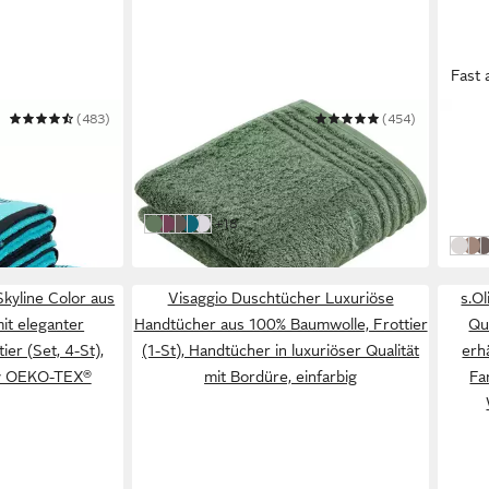
Fast 
(483)
VOSSEN
(454)
JOOP
Handtuch Vienna Style Supersoft
Hand
Baum
Mehrere Größen
34,99 €
50 x 
in 4-5 Werktagen bei dir
233,
weitere Farben:
+18
evergreen
blackberry
slate grey
lagoon
weiß
in 3-4
Crem
Bei
B
kyline Color aus
Visaggio Duschtücher Luxuriöse
s.O
it eleganter
Handtücher aus 100% Baumwolle, Frottier
Qu
ier (Set, 4-St),
(1-St), Handtücher in luxuriöser Qualität
erhä
y OEKO-TEX®
mit Bordüre, einfarbig
Fa