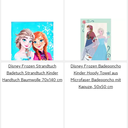
DISNEY FROZEN
DISNEY FROZEN
Handtuch Badetuch Die
Strandtuch 140x70 cm
Eiskönigin Mädchen 70x140
Weiches Handtuch mit Elsa &
12,95 €
Anna Design
19,95 €
70 x 140 cm
B/L
27,99 €
-35%
in 2-3 Werktagen bei dir
in 5-6 Werktagen bei dir
Disney Frozen Strandtuch
Disney Frozen Badeponcho
Badetuch Strandtuch Kinder
Kinder Hoody Towel aus
Handtuch Baumwolle 70x140 cm
Microfaser Badeponcho mit
Kapuze, 50x50 cm