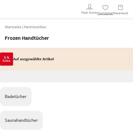
Mein Konto
Merkzettel
Warenkorb
Startseite
Heimtextilien
Frozen Handtücher
5 %
Auf ausgewählte Artikel
Extra
Badetücher
Saunahandtücher