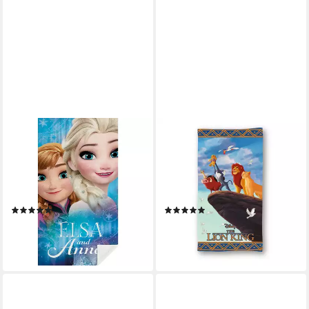
DISNEY
DISNEY
Strandtücher Frozen
Strandtuch Lion King
Handtuch Kinder Badetuch
Mikrofaser Badetuch 70 ×
XXL Anna Elsa die Eiskönigin
140 cm Strand Handtuch,
70x140 cm, 100 % Baumwolle
(Packung)
(7)
(1)
15,90 €
9,95 €
UVP
19,90 €
lieferbar - in 5-6 Werktagen bei dir
-20%
lieferbar - in 2-3 Werktagen bei dir