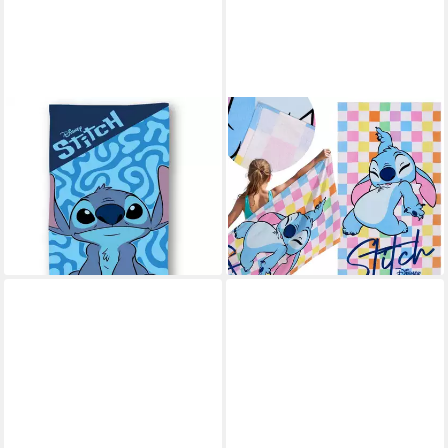
DISNEY
DISNEY
Strandtuch Lilo und Stitch 70
Badetücher DISNEY Stitch
× 140 cm Strandtuch Kinder
farbenfrohes Strand- und
Badetuch Baumwolle,
Badetuch, 100 % Baumwolle
28,99 €
(Packung)
lieferbar - in 3-4 Werktagen bei dir
17,95 €
lieferbar - in 5-6 Werktagen bei dir