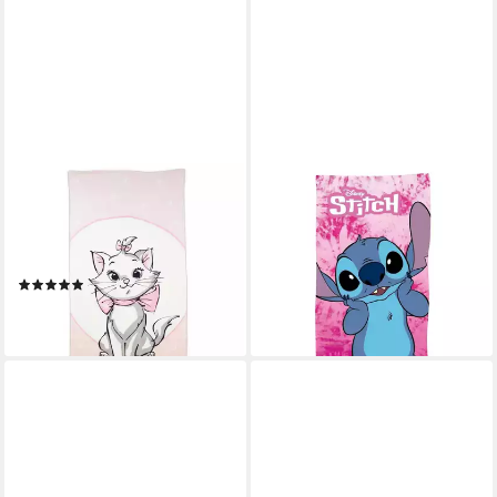
DISNEY
DISNEY
Strandtuch Disney Aristocats
Strandtuch Lilo und Stitch 70
Marie die Katze Badetuch XL
× 140 cm Strandtuch Kinder
70x140 cm, 100% baumwolle
Badetuch Baumwolle
(1)
17,95 €
14,90 €
lieferbar - in 5-6 Werktagen bei dir
lieferbar - in 3-4 Werktagen bei dir