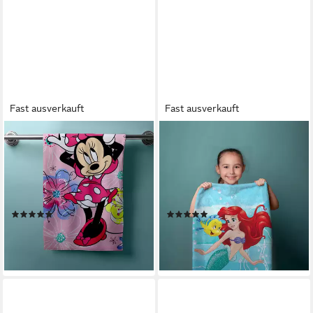
Fast ausverkauft
Fast ausverkauft
JERRY FABRICS
JERRY FABRICS
Handtücher Disney Minnie
Handtücher Disney Arielle
Mouse Duschtuch Strandtuch
Duschtuch Badetuch
Badetuch 70 x 140 cm, (1
Strandtuch 70 x 140cm, (1
Duschtuch, 1-St), Langlebig
Duschtuch, 1-St), Langlebig
(1)
(1)
17,98 €
ab 17,98 €
UVP
23,98 €
UVP
26,98 €
-25%
-33%
lieferbar - in 2-3 Werktagen bei dir
lieferbar - in 2-3 Werktagen bei dir