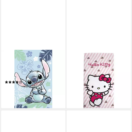
DISNEY
CERDA
Handtuch Lilo & Stitch Ohana
Strandtuch Hello Kitty
Blue Handtuch 30 × 50 cm
Badetuch Kinder Strandtuch
aus 100% Baumwolle
140×70 cm aus Polyester
(1)
ab 15,00 €
36,00 €
5,95 €
14,95 €
-58%
-60%
lieferbar - in 5-6 Werktagen bei dir
lieferbar - in 5-6 Werktagen bei dir