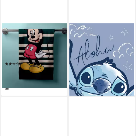
BRANDMAC
LILO & STITCH
Handtücher Disney Mickey
Badetuch weiches Duschtuch
Duschtuch Badetuch 60 x 120
Größe: 70 x 140 cm 100%
cm, (1 Duschtuch, 1-St),
Baumwolle, (1-St)
ab 13,33 €
Langlebig
27,95 €
(1)
-52%
14,95 €
UVP
24,95 €
lieferbar - in 5-6 Werktagen bei dir
-40%
lieferbar - in 8-10 Werktagen bei
dir