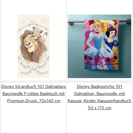
DISNEY
JERRY FABRICS
Badetücher Disney König der
Handtücher Disney Princess
Löwen Simba Strandtuch
Duschtuch Strandtuch
Badetuch 70x140, 100%
Badetuch 70 x 140 cm, (1
Baumwolle (1-St)
Duschtuch, 1-St), Langlebig
17,95 €
ab 15,29 €
UVP
29,99 €
19,95 €
-40%
-23%
lieferbar - in 8-10 Werktagen bei
lieferbar - in 5-6 Werktagen bei dir
dir
Disney Strandtuch 101 Dalmatians
Disney Badeponcho 101
Baumwolle Frottee Badetuch mit
Dalmatiner, Baumwolle, mit
Premium Druck, 70x140 cm
Kapuze, Kinder Kapuzenhandtuch
50 x 115 cm