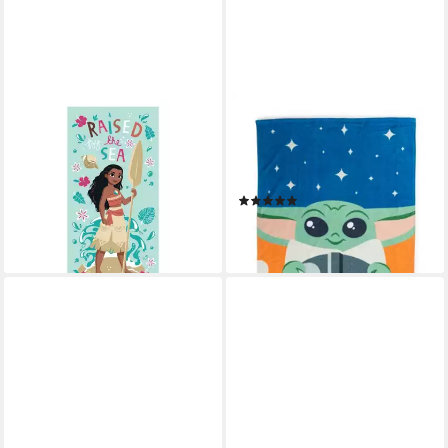
DISNEY
DISNEY
Badetücher Disney Vaiana
Strandtuch Star Wars
Raised Sea Strandtuch
Badetuch Handtuch
70x140, 100% Polyester (1-St)
Strandtuch 70 x 140 cm
(1)
ab 9,95 €
14,95 €
18,99 €
-33%
lieferbar - in 2-3 Werktagen bei dir
lieferbar - in 5-6 Werktagen bei dir