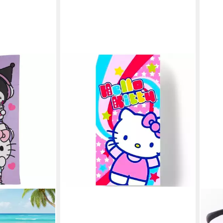
HELLO KITTY
Badetuch Hello Kitty Super Star,
Baumwolle, Mädchen Strandtuch 75
x 150 cm
14,95 €
UVP
29,95 €
-50%
lieferbar - in 3-4 Werktagen bei dir