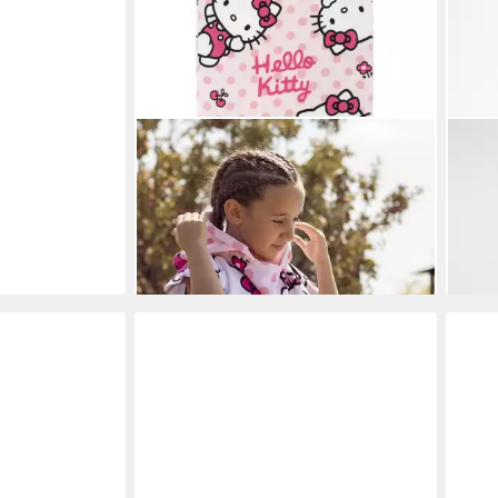
DISNEY
HELL
Badeponcho Poncho Hello Kitty, 100%
Stra
POLYESTER
Weic
ab 10,95 €
ab 8
19,95 €
-45%
-40
lieferbar - in 4-5 Werktagen bei dir
liefe