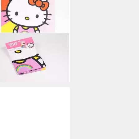
O KITTY
ndtuch Strandtuch 140x70 cm
hes Badehandtuch für Fans
,90 €
14,95 €
%
rbar - in 4-5 Werktagen bei dir