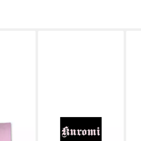
HELLO KITTY
HELL
Badetuch Kuromi Strandtuch 70 ×
Stra
140 cm für Strand und Schwimmbad
Baum