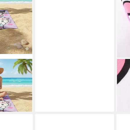
HELL
y Kuromi Kinder
Stra
h Badetuch
250 
und 
ab 1
en bei dir
-50
liefe