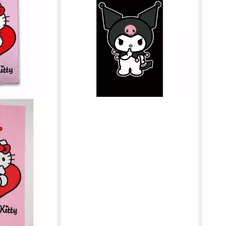
14,95 €
24,95 €
Sch
18,9
-40%
lieferbar - in 4-5 Werktagen bei dir
liefe