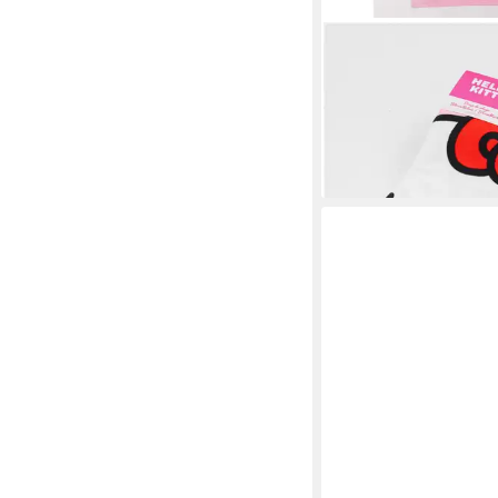
HELLO KITTY
Strandtuch Badetuch 
leicht und schnelltroc
ab 9,95 €
14,95 €
-33%
lieferbar - in 4-5 Werktag