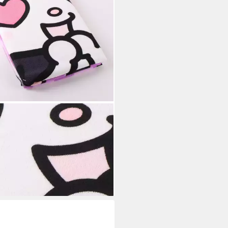
O KITTY
ndtuch Badetuch 70 × 140 cm
gsm für Strand Schwimmbad
Urlaub
4,95 €
UVP
29,99 €
%
rbar - in 8-10 Werktagen bei dir