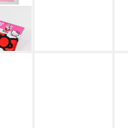
70 × 140 cm
knend
en bei dir