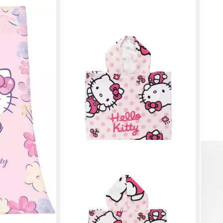
elours (1-St),
en bei dir