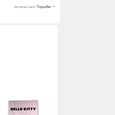
Topseller
Sortieren nach:
O KITTY
ndtuch Kinder Badetuch
wolle für Strand und