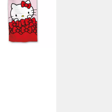
wimmbad 90x170 cm
5 €
rbar - in 4-5 Werktagen bei dir