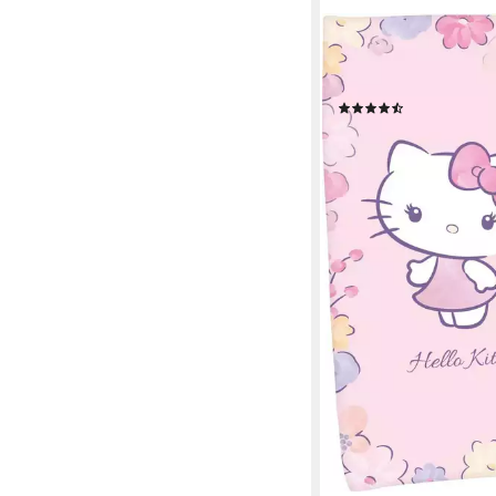
HELLO KITTY
Badetuch Hello Kitty, V
hochfarbig bedruckt
(6)
ab 18,93 €
lieferbar - in 3-4 Werktag