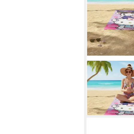
HELLO KITTY
Strandtuch Hello Kitt
Mikrofaser Strandtuc
70x140 cm
12,90 €
lieferbar - in 4-5 Werktag