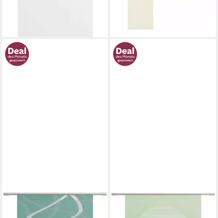
ab 16,99 €
lieferbar - in 3-4 Werktagen bei dir
Zubehör
lieferbar - in 1-2 Werktagen bei dir
+1
NEUTEX FOR YOU!
NEUTEX FOR YOU!
Schiebegardine Pelotas (1 St),
Schiebegardine Padova (1 St),