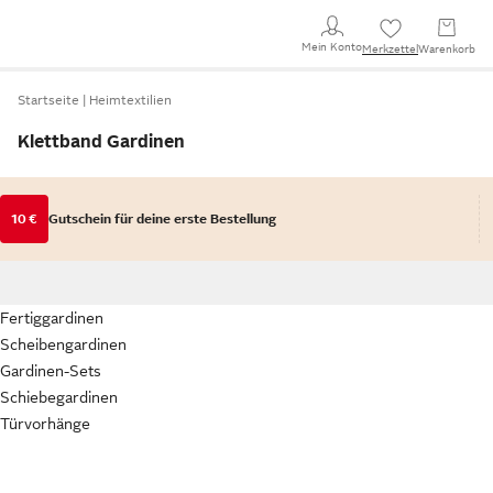
Mein Konto
Merkzettel
Warenkorb
Startseite
Heimtextilien
Klettband Gardinen
10 €
Gutschein für deine erste Bestellung
Fertiggardinen
Scheibengardinen
Gardinen-Sets
Schiebegardinen
Türvorhänge