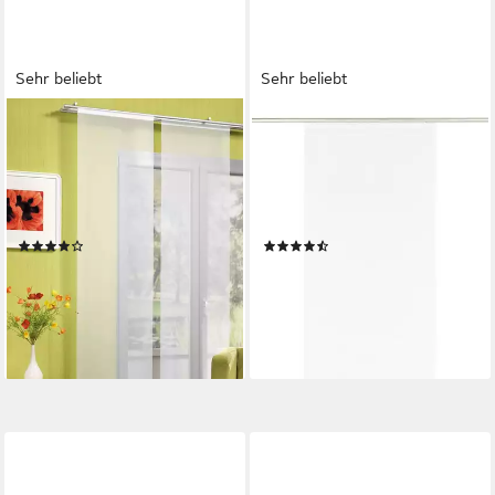
Sehr beliebt
Sehr beliebt
NEUTEX FOR YOU!
GARDINIA
Schiebegardine Rona-Uni (1
Schiebegardine
St), Klettband, transparent,
Flächenvorhang Natur-optik (1
Voile, Inkl. Montagezubehör,
St), Klettband, blickdicht, ohne
wollweiß
Paneelwagen
(47)
(60)
ab 14,49 €
ab 29,30 €
UVP
37,49 €
lieferbar - in 1-2 Werktagen bei dir
-22%
lieferbar - in 5-6 Werktagen bei dir