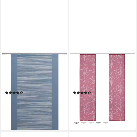
NEUTEX FOR YOU!
OTTO HOME
Schiebegardine Padova (1 St),
Schiebegardine Anna (1 St),
Klettband, halbtransparent,
Klettband, halbtransparent,
Scherli, inkl.
Ausbrenner, Inkl.
Befestigungszubehör, Breite:
Befestigungszubehör, Breite:
(464)
(128)
57 cm
57 cm
ab 14,36 €
ab 13,99 €
UVP
29,71 €
nur diesen Monat
-53%
lieferbar - in 1-2 Werktagen bei dir
lieferbar - in 1-2 Werktagen bei dir
+9