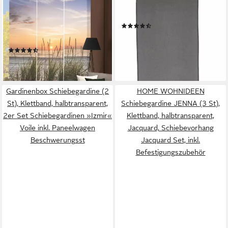
Schiebegardine EVENING (3
Schiebegardine LINO (1 St),
St), Klettband, blickdicht, HxB:
Klettband, blickdicht
(32)
245x60, inkl.
21,99 €
Befestigungszubehör
lieferbar - in 2-3 Werktagen bei dir
(14)
ab 84,90 €
lieferbar - in 4-5 Werktagen bei dir
Gardinenbox Schiebegardine (2
HOME WOHNIDEEN
St), Klettband, halbtransparent,
Schiebegardine JENNA (3 St),
2er Set Schiebegardinen »Izmir«
Klettband, halbtransparent,
Voile inkl. Paneelwagen
Jacquard, Schiebevorhang
Beschwerungsst
Jacquard Set, inkl.
Befestigungszubehör