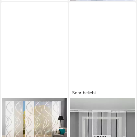
Sehr beliebt
HOME WOHNIDEEN
GARDINEN BY JUSTYNA
Schiebegardine DAN (6 St),
Schiebegardine 3er Gerade
Klettband, halbtransparent,
Paneel Set (3 St),
Scherli, HxB: 245x60, inkl.
Kräuselband, transparent,
Befestigungszubehör
Voile, Fertiggardine,