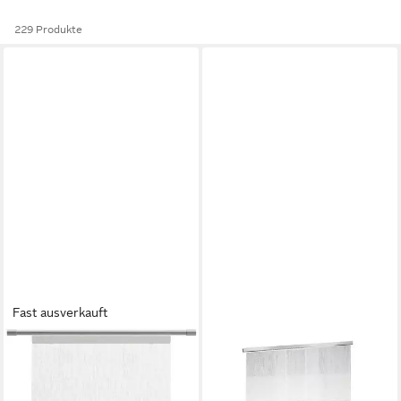
229 Produkte
Fast ausverkauft
NEUTEX FOR YOU!
E.COOLINE
Schiebegardine Libre-ECO (1
Vorhang - kühlt den Raum -
St), Paneelwagen,
Kühlung durch Aktivierung mit