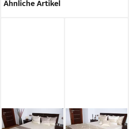
Ähnliche Artikel
RODNIK
RODNIK
Tagesdecke Turin, Set mit
Tagesdecke Verona, 3-Tlg.
Kissenbezügen, wahlweise
Set mit Kissenbezügen