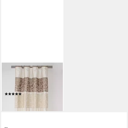
RODNIK
Vorhang Turin (2 St),
Kräuselband, passende
Tagesdecke erhältlich
(1)
89,00 €
lieferbar - in 5-6 Werktagen bei dir