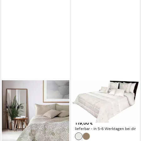
TEXPOT
RODNIK
Tagesdecke Bettüberwurf mit
Tagesdecke Carrara,
Steppung Blumenmuster
Luxuriöses 3 tlg. Set mit 2
(5)
Kissenbezügen, gesteppt,
ab 29,79 €
UVP
34,95 €
hochwertig
-15%
119,00 €
lieferbar - in 4-5 Werktagen bei dir
lieferbar - in 5-6 Werktagen bei dir