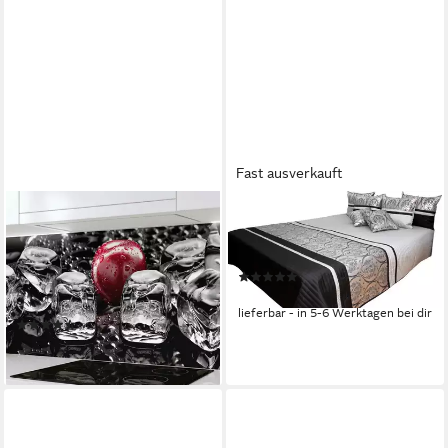
Fast ausverkauft
RODNIK
RODNIK
Küchenrückwand Eiswürfel
Tagesdecke Prag, 3-Tlg. Set
und Kirschen, monolithische
mit Kissenbezügen
(6)
ABS-Platte mit Direktdruck,
ab 109,00 €
formstabil und langlebig
lieferbar - in 5-6 Werktagen bei dir
(37)
ab 79,00 €
lieferbar - in 5-6 Werktagen bei dir