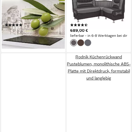
Oliven, monolithische ABS-
(beidseitige Montage, Sitz und
Platte mit Direktdruck,
Rücken gepolstert), mit
formstabil und langlebig
Stauraum und Ablage
(6)
(11)
ab 79,00 €
689,00 €
lieferbar - in 5-6 Werktagen bei dir
lieferbar - in 6-8 Werktagen bei dir
Rodnik Küchenrückwand
Pusteblumen, monolithische ABS-
Platte mit Direktdruck, formstabil
und langlebig