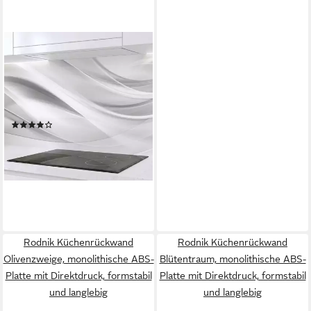
RODNIK
Küchenrückwand Silver
Waves, monolithische ABS-
Platte mit Direktdruck,
formstabil und langlebig
(7)
ab 79,00 €
lieferbar - in 5-6 Werktagen bei dir
Rodnik Küchenrückwand
Rodnik Küchenrückwand
Olivenzweige, monolithische ABS-
Blütentraum, monolithische ABS-
Platte mit Direktdruck, formstabil
Platte mit Direktdruck, formstabil
und langlebig
und langlebig