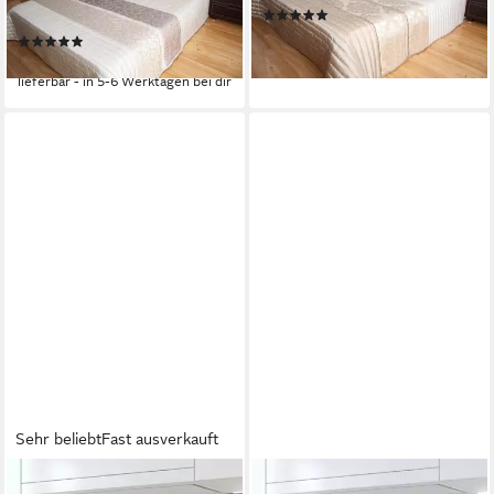
(10)
auch mit passenden Gardinen
ab 109,00 €
(7)
lieferbar - in 5-6 Werktagen bei dir
ab 109,00 €
lieferbar - in 5-6 Werktagen bei dir
Sehr beliebt
Fast ausverkauft
RODNIK
RODNIK