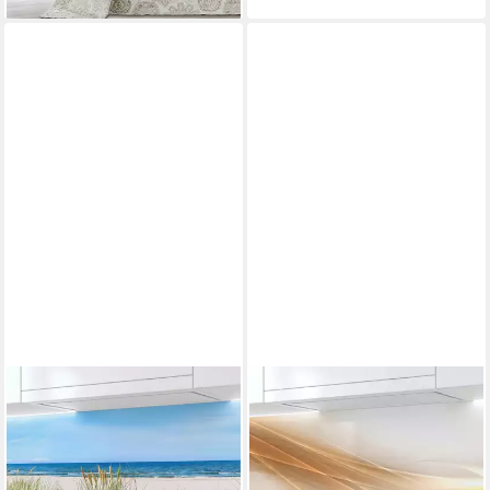
RODNIK
RODNIK
Küchenrückwand Nordsee,
Küchenrückwand Amelia
monolithische ABS-Platte mit
Abstrakt, monolithische ABS-
Direktdruck, formstabil und
Platte mit Direktdruck,