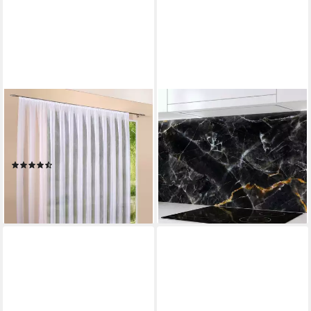
DECOHOME24
RODNIK
Gardine Voile Streifen Weiß (1
Küchenrückwand Marmor
St), Kräuselband,
schwarz, monolithische ABS-
halbtransparent, Voile, Store
Platte mit Direktdruck,
(138)
formstabil und langlebig
ab 44,99 €
(5)
lieferbar - in 5-6 Werktagen bei dir
ab 79,00 €
lieferbar - in 5-6 Werktagen bei dir