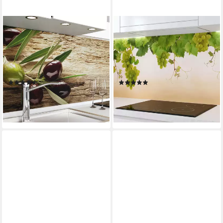
DANARIO
RODNIK
Küchenrückwand Folie
Küchenrückwand Trauben,
selbstklebend - Matt -
monolithische ABS-Platte mit
Spritzschutz Küche - versteift
Direktdruck, formstabil und
& robust
langlebig
(76)
(2)
ab 37,90 €
ab 79,00 €
lieferbar - in 4-5 Werktagen bei dir
lieferbar - in 5-6 Werktagen bei dir
+3