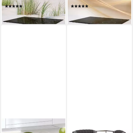
langlebig
formstabil und langlebig
(3)
(23)
ab 79,00 €
ab 79,00 €
lieferbar - in 5-6 Werktagen bei dir
lieferbar - in 5-6 Werktagen bei dir
RODNIK
RODNIK
Küchenrückwand Grüne
Eckbank Samba NEW