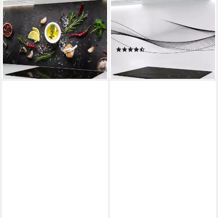
Küchenrückwand Gewürze,
Küchenrückwand Eleganz,
monolithische ABS-Platte mit
monolithische ABS-Platte mit
Direktdruck, formstabil und
Direktdruck, formstabil und
langlebig
langlebig
(28)
(23)
ab 79,00 €
ab 79,00 €
lieferbar - in 5-6 Werktagen bei dir
lieferbar - in 5-6 Werktagen bei dir