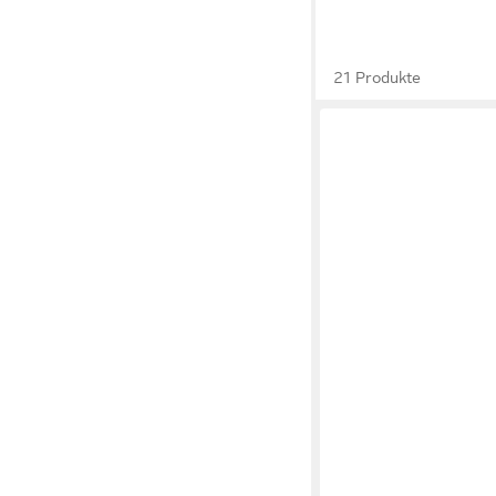
21 Produkte