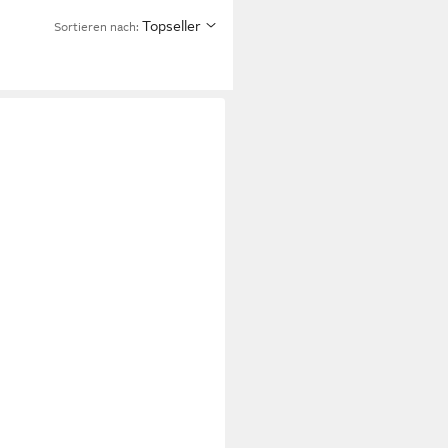
Topseller
Sortieren nach: