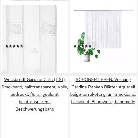
WECKBRODT
GERSTER
Gardine Alexa (1 St),
Gardine Alina (1 St),
Smokband, halbtransparent,
Smokband, halbtransparent,
Jacquard, Jacquard,
Wirkware, Pflegeleichte,
strukturiert,halbtransparent,
matte Effekt-Webware
(68)
(2)
Allover, Beschwerungsband
ab 22,49 €
ab 46,99 €
UVP
59,99 €
lieferbar - in 2-3 Werktagen bei dir
-22%
lieferbar - in 6-8 Werktagen bei dir
Weckbrodt Gardine Calla (1 St),
SCHÖNER LEBEN. Vorhang
Smokband, halbtransparent, Voile,
Gardine Ranken Blätter Aquarell
bedruckt, floral, geblümt,
beige terrakotta grün, Smokband,
halbtransparent,
blickdicht, Baumwolle, handmade
Beschwerungsband