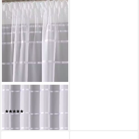
DECOHOME24
Gardine Cataleya, Smokband,
Store
(1)
39,99 €
lieferbar - in 4-5 Werktagen bei dir