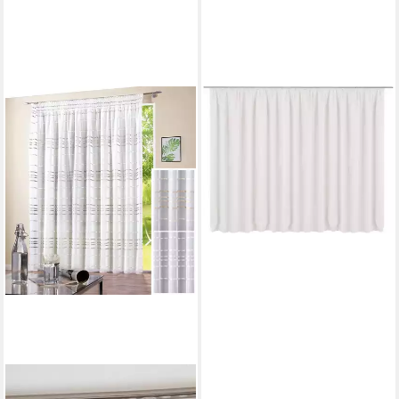
JEMIDI
Verdunkelungsvorhang
JEMIDI Gardine mit
Kräuselband, 300 x 245 cm,
Weiß, Polyester
38,99 €
lieferbar - in 3-4 Werktagen bei dir