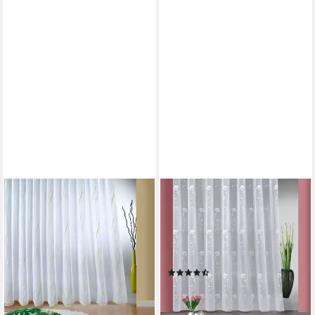
WECKBRODT
Gardine Lilly (1 St), Smokband,
halbtransparent, Jacquard,
Jacquard, strukturiert,
Allover,floral,Beschwerungsband
(21)
nach Maß
ab 24,49 €
lieferbar - in 6-8 Werktagen bei dir