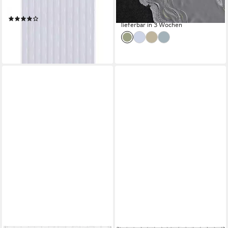
(2)
Scherli Effekt
ab 57,99 €
(8)
lieferbar in 3 Wochen
ab 47,75 €
UVP
59,99 €
-20%
lieferbar - in 3-4 Werktagen bei dir