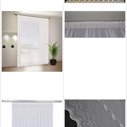
GERSTER
STICKEREIEN PLAUEN
Gardine Vera (1 St),
Gardine Düne (1 St),
Smokband, halbtransparent,
Smokband, halbtransparent,
Voile, Voile Grundware mit
Sablé