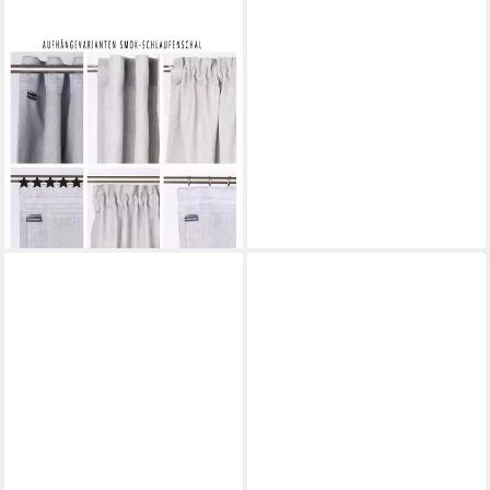
SCHÖNER LEBEN.
Vorhang Gardine Soft Branch
Blüten Gräser Vögel natur
rosa 2, Smokband, blickdicht,
Kunstfaser, handmade
(2)
ab 87,00 €
lieferbar in 4 Wochen