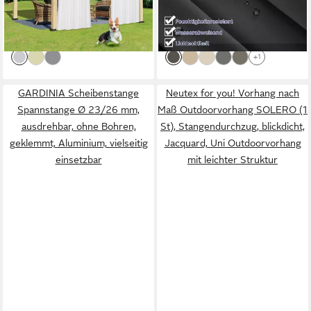
ab 28,99 €
ab 57,99 €
UVP
39,99 €
UVP
99,99 €
oben,Wasserdicht &
Trennwand Sichtschutz
-28%
-42%
Winddicht
lieferbar - in 3-4 Werktagen bei dir
lieferbar - in 3-4 Werktagen bei dir
+1
GARDINIA Scheibenstange
Neutex for you! Vorhang nach
Spannstange Ø 23/26 mm,
Maß Outdoorvorhang SOLERO (1
ausdrehbar, ohne Bohren,
St), Stangendurchzug, blickdicht,
geklemmt, Aluminium, vielseitig
Jacquard, Uni Outdoorvorhang
einsetzbar
mit leichter Struktur