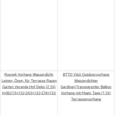
Rosnek Vorhang Wasserdicht,
BTTO V&G Outdoorvorhang
Leinen, Ösen, für Terrasse Rasen
Wasserdichter
Garten Veranda Hof Deko (2 St),
Gardinen,Transparenter Balkon
H×B:213×132;243×132;274×132
Vorhang mit Magic Tape (1 St),
Terrassenvorhang