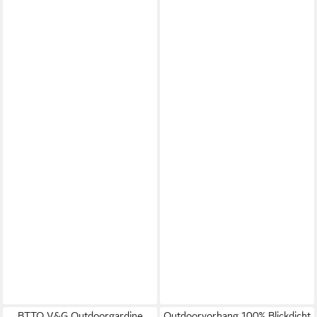
BTTO V&G Outdoorgardine
Outdoorvorhang 100% Blickdicht