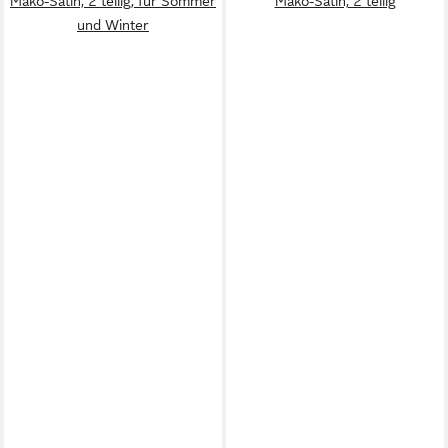
Mako-Satin, 2 teilig, für Sommer
Mako-Satin, 2 teilig
und Winter