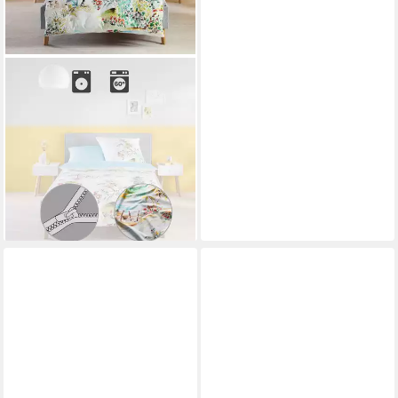
FLEURESSE
Bettwäsche
Wendebettwäsche, Mako-
Satin, Mako-Satin
Blumen/Blatt
ab 129,95 €
UVP
149,95 €
-13%
lieferbar - in 2-3 Werktagen bei dir