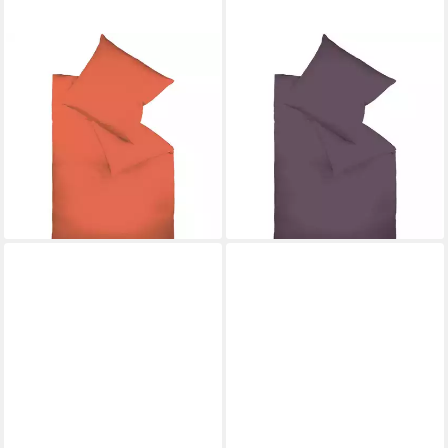
FLEURESSE
FLEURESSE
Bettwäsche Fleuresse
Bettwäsche Fleuresse
Colours chili 135 x 200 cm,
Colours lavendel 155 x 200
Mako-Satin-Bettwäsche,
cm+80 x 80 cm, Mako-Satin
85,95 €
Mako-Satin
UVP
99,95 €
79,95 €
UVP
89,95 €
-14%
lieferbar - in 2-3 Werktagen bei dir
-11%
lieferbar - in 2-3 Werktagen bei dir