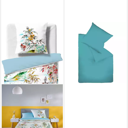
FLEURESSE
Bettwäsche Fleuresse
Colours petrol 135x200 cm,
Mako-Satin-Bettwäsche,
Mako-Satin
79,95 €
UVP
89,95 €
-11%
lieferbar - in 2-3 Werktagen bei dir