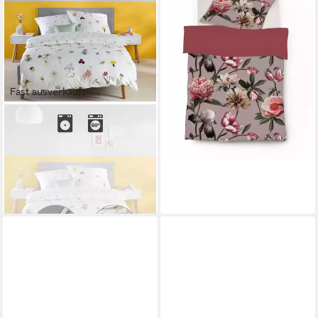
Blüten Blätter Wende grau
rot, Mako-Satin, 2 teilig
109,95 €
lieferbar - in 2-3 Werktagen bei dir
Fast ausverkauft
FLEURESSE
Bettwäsche
Wendebettwäsche, Mako-
Satin, Blumen
ab 89,95 €
lieferbar - in 2-3 Werktagen bei dir