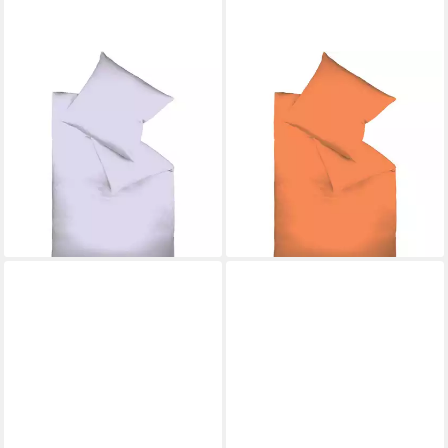
FLEURESSE
FLEURESSE
Bettwäsche Fleuresse
Bettwäsche Fleuresse
Colours helllavendel 200 x
Colours terra 155 x 220 cm,
200 cm + 2 Kissenbezüge 80
Mako-Satin-Bettwäsche,
x 80, Mako-Satin
Mako-Satin
145,95 €
95,95 €
UVP
159,95 €
UVP
119,95 €
-9%
-20%
lieferbar - in 2-3 Werktagen bei dir
lieferbar - in 2-3 Werktagen bei dir