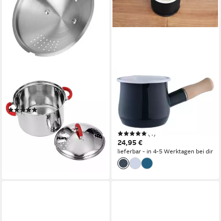
GRÄWE
GRÄWE
Kochtopf GRÄWE Nudeltopf
Milchtopf Milchtopf, Ø 10,5
Edelstahl 22 cm
cm, 450 ml, emailliert,
(6)
Milchtopf, Ø 10,5 cm, 450 ml,
39,90 €
emailliert
lieferbar - in 2-3 Werktagen bei dir
(1)
24,95 €
lieferbar - in 4-5 Werktagen bei dir