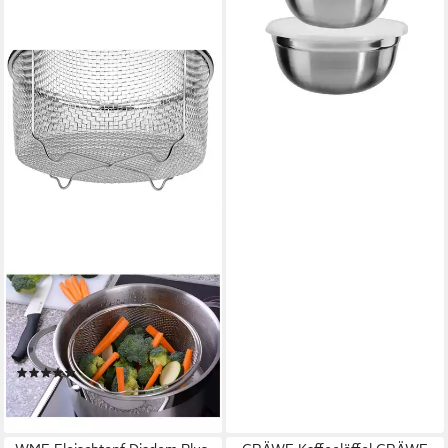
GRÄWE
Küchensieb GRÄWE
Dampfeinsatzkorb aus
Edelstahl Ø 21 cm, Edelstahl
18/10
(3)
11,90 €
lieferbar - in 2-3 Werktagen bei dir