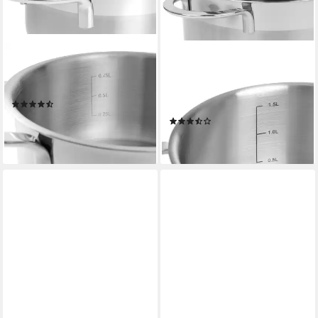
GRÄWE
GRÄWE
Kochtopf GRÄWE Kochtopf
Kochtopf GRÄWE Topfset 16,
Edelstahl Serie Pro-Line
20 und 24 cm Kochtopf, Serie
(66)
PRO-LINE
ab 19,90 €
(4)
lieferbar - in 2-3 Werktagen bei dir
84,90 €
lieferbar - in 2-3 Werktagen bei dir