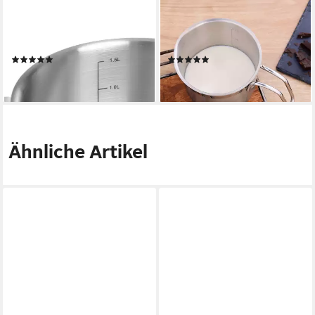
GRÄWE
GRÄWE
Kochtopf GRÄWE Topfset 16
Kochtopf Milchtopf Pro-Line
und 24 cm
Ø 14 cm, 1,5 l
(9)
(1)
54,90 €
15,90 €
lieferbar - in 2-3 Werktagen bei dir
lieferbar - in 2-3 Werktagen bei dir
Ähnliche Artikel