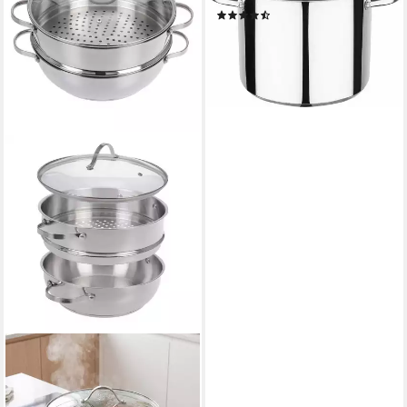
(411)
ab 18,82 €
UVP
39,99 €
-53%
lieferbar - in 2-3 Werktagen bei dir
GRÄWE
Bratpfanne GRÄWE
Servierpfanne 28 cm mit