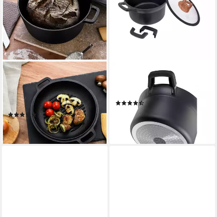
GRÄWE
GRÄWE
Kochtopf Dutch Oven CI 350,
Kochtopf GRÄWE Kochtopf
Ø 26 cm, 2-in-1 Brat- und
Aluguss 24 cm, Serie Alu-Line
(11)
Kochtopf, Gusseisen
14,90 €
(5)
lieferbar - in 2-3 Werktagen bei dir
49,90 €
lieferbar - in 2-3 Werktagen bei dir