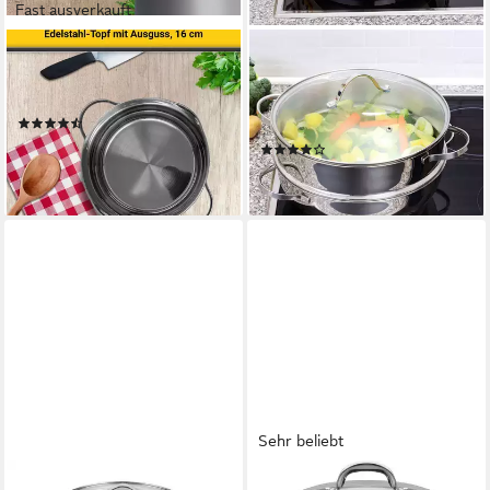
Fast ausverkauft
KRÜGER
GRÄWE
Kochtopf, Edelstahl 18/8 (1-
Universaldeckel Dampfeinsatz
tlg), Induktion
für Dampfgarer Ø 28 cm,
(229)
Serie Pro-Line
ab 23,85 €
(1)
lieferbar - in 3-4 Werktagen bei dir
22,90 €
lieferbar - in 2-3 Werktagen bei dir
Sehr beliebt
GSW