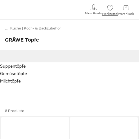
Mein Konto
Merkzettel
Warenkorb
…
Küche
Koch- & Backzubehör
GRÄWE Töpfe
Suppentöpfe
Gemüsetöpfe
Milchtöpfe
8 Produkte