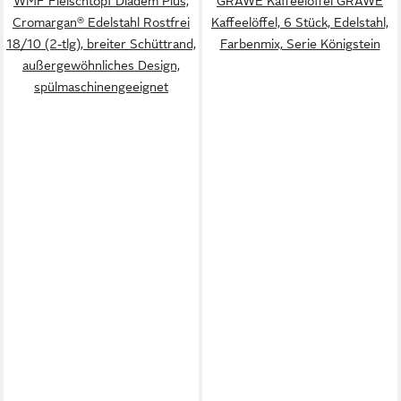
WMF Fleischtopf Diadem Plus,
GRÄWE Kaffeelöffel GRÄWE
Cromargan® Edelstahl Rostfrei
Kaffeelöffel, 6 Stück, Edelstahl,
18/10 (2-tlg), breiter Schüttrand,
Farbenmix, Serie Königstein
außergewöhnliches Design,
spülmaschinengeeignet