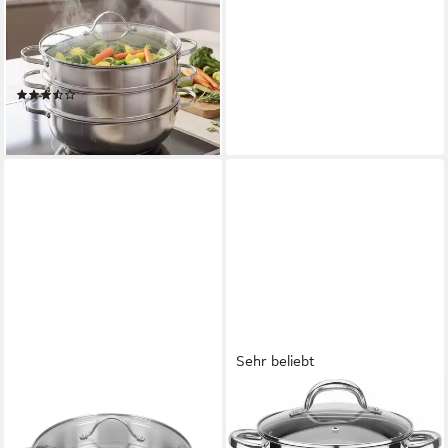
Bratpfanne GRÄWE
Dampfgarer/Servierpfanne
28 cm mit zwei
Dampfeinsätzen, Serie
(3)
79,90 €
lieferbar - in 2-3 Werktagen bei dir
Sehr beliebt
GSW
Gemüsetopf Montreal,
Edelstahl (1-tlg), Induktion