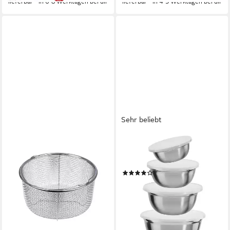
lieferbar - in 6-8 Werktagen bei dir
lieferbar - in 4-5 Werktagen bei dir
Sehr beliebt
KING
Schüssel Marie, Edelstahl,
(Set, 10-tlg), mit Deckel
(849)
13,49 €
UVP
19,99 €
-33%
lieferbar - in 2-3 Werktagen bei dir