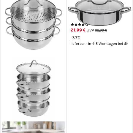
Servierpfanne Montreal,
Edelstahl (1-tlg), Induktion, 24
cm
(216)
21,99 €
UVP
32,99 €
-33%
lieferbar - in 4-5 Werktagen bei dir
GRÄWE