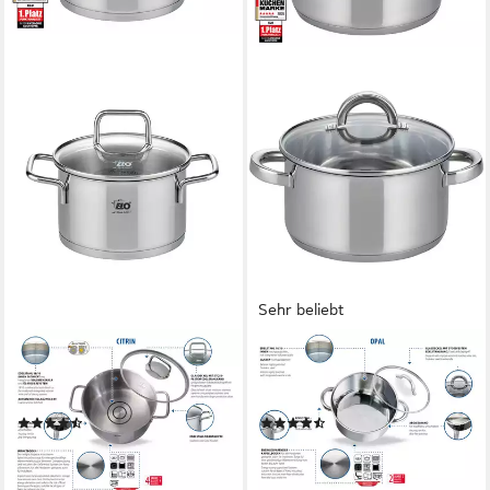
Sehr beliebt
ELO
ELO BASIC
Fleischtopf Citrin, Edelstahl
Fleischtopf Opal, Edelstahl
18/8 (1-tlg), Induktion
18/8 (1-tlg), Induktion
(59)
(68)
ab 22,49 €
ab 16,49 €
UVP
34,90 €
UVP
22,90 €
-36%
-28%