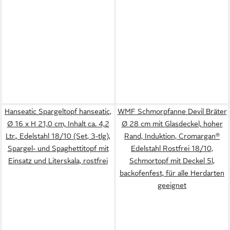
Hanseatic Spargeltopf hanseatic,
WMF Schmorpfanne Devil Bräter
Ø 16 x H 21,0 cm, Inhalt ca. 4,2
Ø 28 cm mit Glasdeckel, hoher
Ltr., Edelstahl 18/10 (Set, 3-tlg),
Rand, Induktion, Cromargan®
Spargel- und Spaghettitopf mit
Edelstahl Rostfrei 18/10,
Einsatz und Literskala, rostfrei
Schmortopf mit Deckel 5l,
backofenfest, für alle Herdarten
geeignet