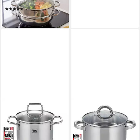
Dampfeinsatz, Serie Pro-Line
(3)
64,90 €
lieferbar - in 2-3 Werktagen bei dir