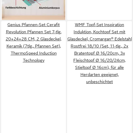
alle Herdarten geeignet
-41%
lieferbar - in 3-4 Werktagen bei dir
Genius Pfannen-Set Cerafit
WMF Topf-Set Inspiration
Revolution Pfannen Set 7-tlg.
Induktion, Kochtopf Set mit
20+24+28 CM, 2 Glasdeckel,
Glasdeckel, Cromargan® Edelstahl
Keramik (7tlg., Pfannen Set),
Rostfrei 18/10 (Set, 11-tlg., 2x
ThermoSpeed Induction
Bratentopf Ø 16/20cm, 3x
Technology
Fleischtopf Ø 16/20/24cm,
Stieltopf Ø 16cm), für alle
Herdarten geeignet,
unbeschichtet