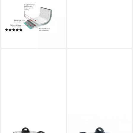
Kochtopf Cerafit Revolution
Kochtopf Ø 26 cm – 2-tlg.
Set, Keramik, (2-tlg., 2-tlg),
Für alle Herdarten geeignet
(3)
54,94 €
lieferbar - in 3-4 Werktagen bei dir