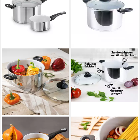
GENIUS
GENIUS
Topf-Set Cerafit Steel
Kochtopf Cerafit Steel Topf
Kochgeschirr-Set, 3-tlg.,
24 cm Edelstahl, Aluminium (1