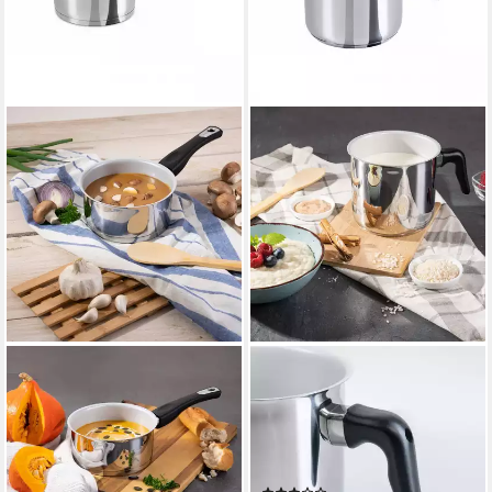
GENIUS
GENIUS
Kasserolle Cerafit Steel
Milchtopf Cerafit Steel
Stielkasserolle 16 cm,
Milchtopf 14 cm, Edelstahl,
Aluminium (1 Topf)
Keramik, Antihaft-
34,85 €
Beschichtung
lieferbar - in 3-4 Werktagen bei dir