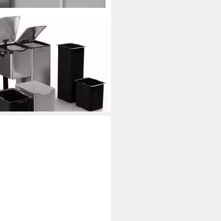
STEIN
trennsystem Tiyo, Mülleimer 3
 Treteimer Trash Bin 60L
(3)
99 €
UVP
283,99 €
%
rbar - in 3-4 Werktagen bei dir