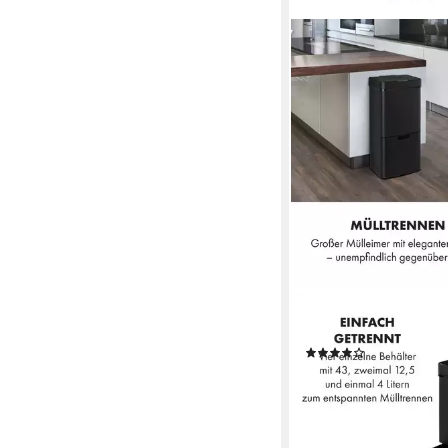
KLARSTEIN
Mülleimer Royal Trash
(7)
179,99 €
UVP
214,99 €
-16%
lieferbar - in 3-4 Werktag