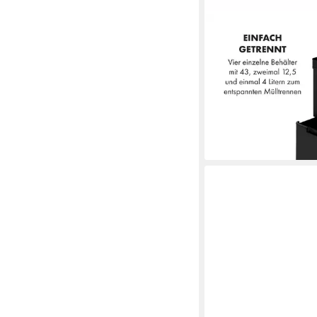
KLARSTEIN
Mülleimer Touchless
179,99 €
UVP
259,99 €
-31%
lieferbar - in 3-4 Werktag