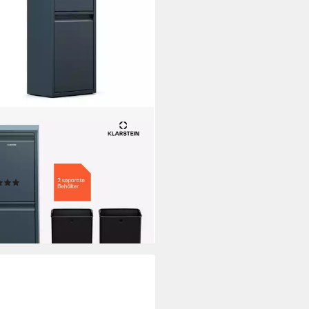
STEIN
eimer Ordnungshüter,
tonnenbox 2 Fach Treteimer
h Bin Garbage Müll
(1)
9 €
UVP
193,99 €
%
rbar - in 3-4 Werktagen bei dir