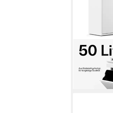
KLARSTEIN
Mülleimer Ordnungshü
Mülltonnenbox 2 Fach
Trash Bin Garbage Mül
139,99 €
UVP
275,99 €
-49%
lieferbar - in 3-4 Werktag