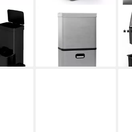
KLARSTEIN
KLAR
Mülleimer Touchless sensor bin,
Müll
Sensor Trash Bin Garbage Müll
Fach
Geräuschlos 3 Fächer 60 L
171,
en bei dir
155,99 €
UVP
214,99 €
-39
-27%
liefe
lieferbar - in 3-4 Werktagen bei dir