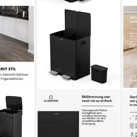
KLARSTEIN
KLAR
Mülleimer EcoVista, Mülltonnenbox
Müll
Fach Treteimer Trash Bin Garbage
Tras
96,9
Müll
(2)
-28
en bei dir
113,99 €
UVP
175,99 €
liefe
-35%