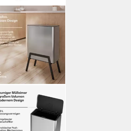
STEIN
eimer Yuma, Mülltonnenbox
h Bin Garbage Müll 30 L
9 €
UVP
133,99 €
%
rbar - in 3-4 Werktagen bei dir