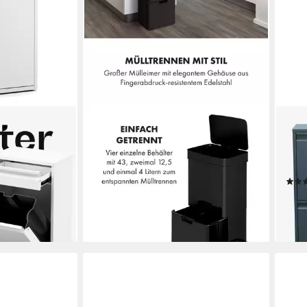
KLARSTEIN
KLAR
ter,
Mülleimer Touchless
Müll
179,99 €
 Treteimer
UVP
259,99 €
Müll
l
-31%
Tras
lieferbar - in 3-4 Werktagen bei dir
90,9
-53
en bei dir
liefe