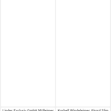
Linder Exclusiv GmbH Mülleimer
Korbell Windeleimer Akord Slim