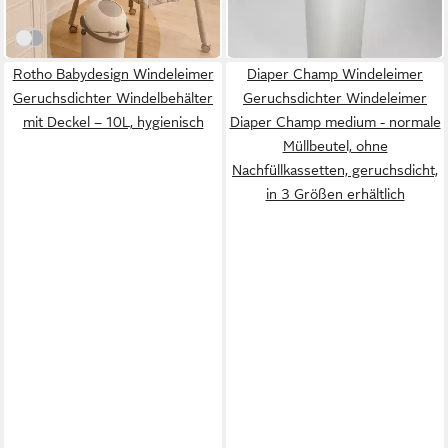
-20%
in 2-3 Werktagen bei dir
Weiß
Grau
Rotho Babydesign Windeleimer
Diaper Champ Windeleimer
Geruchsdichter Windelbehälter
Geruchsdichter Windeleimer
mit Deckel – 10L, hygienisch
Diaper Champ medium - normale
Müllbeutel, ohne
Nachfüllkassetten, geruchsdicht,
in 3 Größen erhältlich