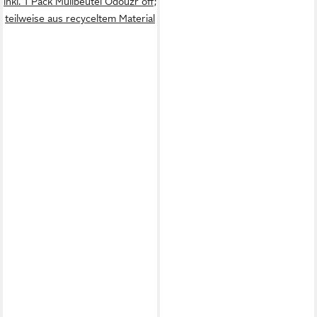
inkl. 1 Pack Müllbeutel Odouzr off;
teilweise aus recyceltem Material