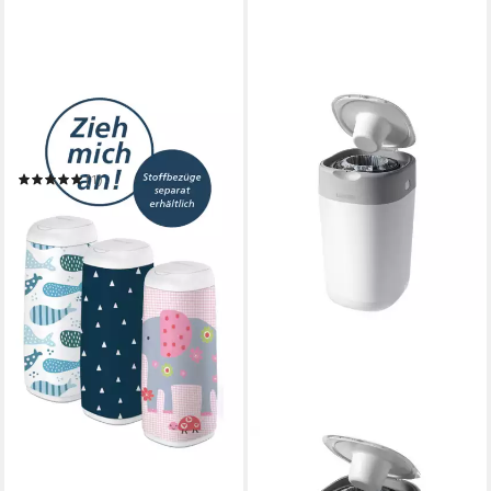
ANGELCARE®
Windeleimer Windeleimer
Dress-Up XL weiss mit
Nachfüllkassette
(1)
23,90 €
in 2-3 Werktagen bei dir
TOMMEE TIPPEE
Windeleimer