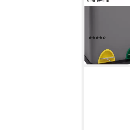
Sehr beliebt
SVITA
Mülleimer TC, Tretped
herausnehmbare Inne
Inneneimer mit Griff, 
(47)
59,99 €
lieferbar - in 4-5 Werktag