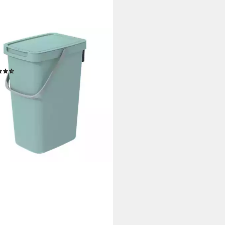
EN
eimer, Mülltrennbehälter
ema Q 12l
(11)
0 €
rbar - in 2-3 Werktagen bei dir