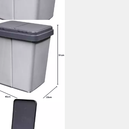
A
eimer Mülltrennsystem Duo Bin
üllsortierer Doppel Mülltonne
lleimer, 2 x 25 Liter