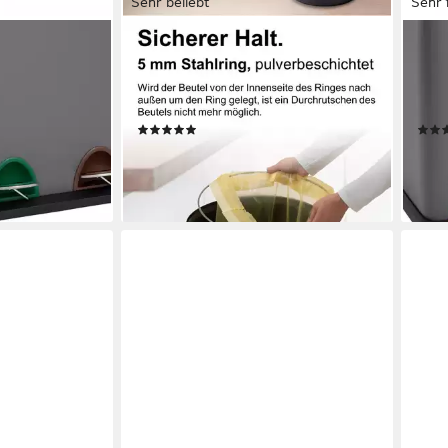
Sehr beliebt
Sehr 
KUEFA
SVIT
ale,
Müllsackständer BSC 60L Mülleimer
Müll
neimer,
Gelber Sack, inkl. Klemm-Ring, UV-
hera
Stahl
beständig
Inne
(27)
26,99 €
59,9
en bei dir
lieferbar - in 5-6 Werktagen bei dir
liefe
+2