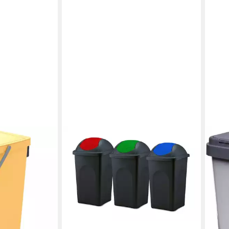
ehälter
en bei dir