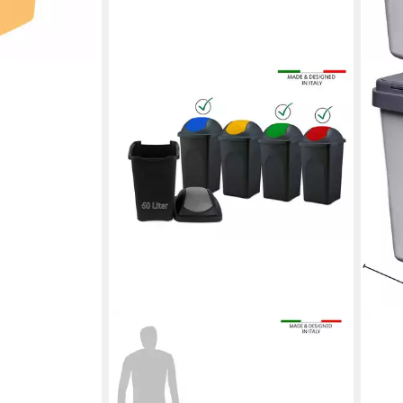
BIGDEAN
ALPF
Mülleimer 3x 60L schwarz
Müll
Schwingdeckel blau rot grün
#3 M
Abfalleimer Mülltonne, 60L
Abfa