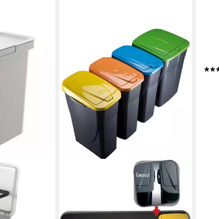
KED
Müll
Syst
14,5
liefe