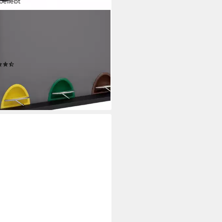
beliebt
A
eimer TC, Tretpedale,
usnehmbare Inneneimer,
neimer mit Griff, Stahl
(47)
9 €
rbar - in 4-5 Werktagen bei dir