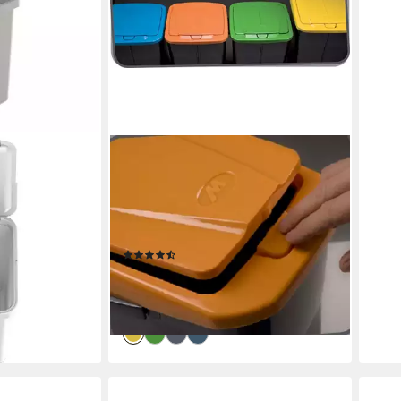
M HOME
 Keden
Mülltrennsystem Eco Bin Mülleimer
Mülltrenner Abfalleimer
Müllsortierer, mit praktischem
Connect-System
en bei dir
(38)
ab 21,95 €
UVP
29,95 €
-27%
lieferbar - in 3-4 Werktagen bei dir