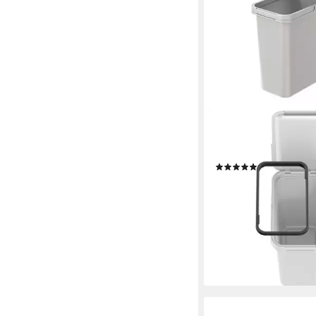
KEDEN
Mülleimer, Mülleimer
SYSTEMA 12 Liter
(16)
12,00 €
lieferbar - in 2-3 Werktag