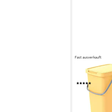
Fast ausverkauft
KEDEN
Mülleimer, Mülltrennb
Systema Q 20l
(7)
16,85 €
lieferbar - in 2-3 Werktag