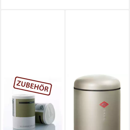
VIPP
Müllbeutel 14 Abfallbeutel für
Treteimer
5,95 €
lieferbar - in 2-3 Werktagen bei dir