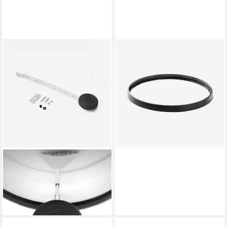
VIPP
Mülleimer 14-24 Ersatz-Ring
UNTEN
20,95 €
lieferbar - in 2-3 Werktagen bei dir
VIPP
Mülleimer 17 Ersatz-
Komplettpedal für Treteimer
31,00 €
lieferbar - in 2-3 Werktagen bei dir