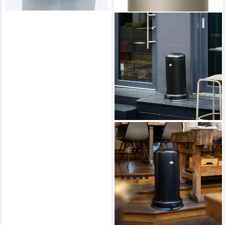
WESCO
Mülleimer Baseboy,
Abfallsammler mit Dämpfer +
Dämpferhalterung 20 Liter
(7)
ab 163,60 €
UVP
213,00 €
-23%
lieferbar - in 6-8 Werktagen bei dir
+4