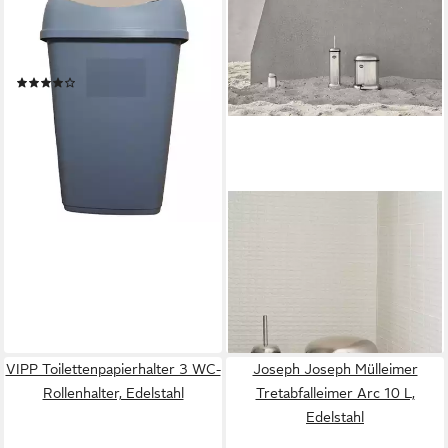
Mülleimer Tontarelli
Abfalleimer mit Deckel
Mülleimer Kunststoff
(2)
12,99 €
UVP
15,95 €
-19%
lieferbar - in 4-5 Werktagen bei dir
VIPP
WC-Garnitur Vipp 11 WC-
Bürstengarnitur
195,00 €
lieferbar - in 2-3 Werktagen bei dir
VIPP Toilettenpapierhalter 3 WC-
Joseph Joseph Mülleimer
Rollenhalter, Edelstahl
Tretabfalleimer Arc 10 L,
Edelstahl