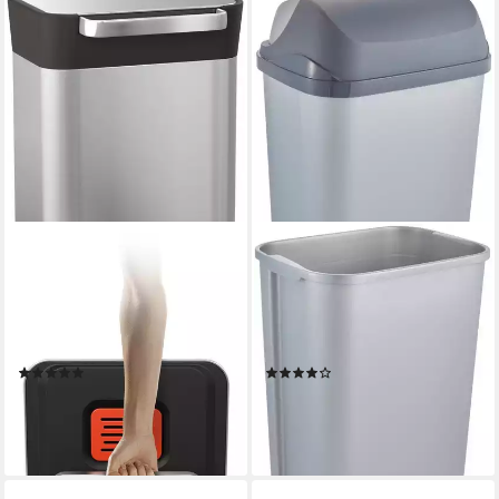
JOSEPH JOSEPH
KEEEPER
Mülleimer Titan 30,
Mülleimer rasmus,
reduzierte Abfallentleerung,
Abfallbehälter mit Rolldeckel,
austauschbarer Geruchsfilter,
50 l, Made in Europe, 39 x
30 L
29,5 x 67,5 cm
(3)
(128)
237,59 €
35,28 €
lieferbar - in 2-3 Werktagen bei dir
leider ausverkauft