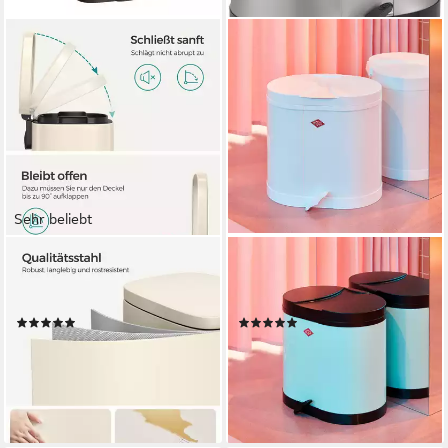
Sehr beliebt
SONGMICS
WESCO
Mülleimer, Müllbehälter,
Mülleimer Biomülleimer, ÖKO-
Abfalleimer, 30 L,Softclose
Sammler, 2x15 Liter
(119)
(10)
49,99 €
107,80 €
UVP
77,99 €
UVP
151,80 €
-36%
-29%
lieferbar - in 4-5 Werktagen bei dir
leider ausverkauft
+3