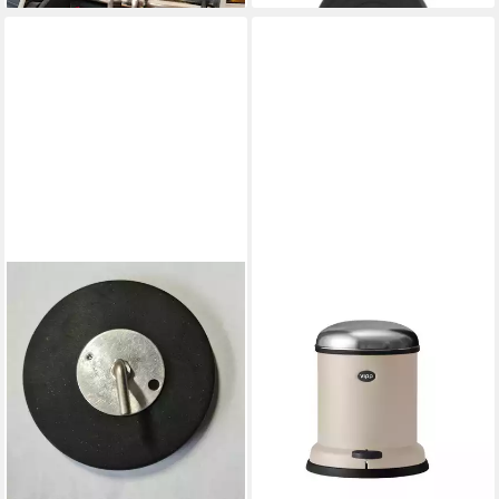
VIPP
Mülleimer 14 - 24 Dämpfer
für alte Treteimer
9,00 €
lieferbar - in 2-3 Werktagen bei dir