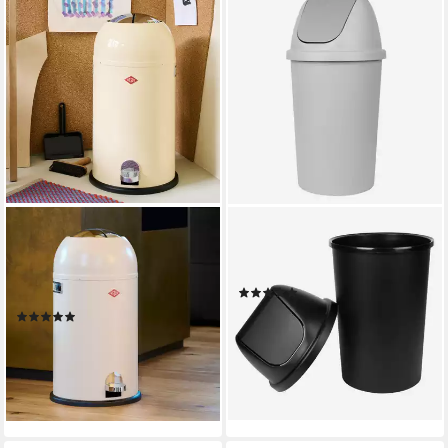
WESCO
SPECTRUM
Mülleimer Kickmaster,
Mülleimer Mülleimer mit
Abfallsammler mit Dämpfer,
Schwingdeckel 50 Liter
(2)
33 Liter
21,95 €
UVP
29,95 €
(4)
ab 206,53 €
UVP
331,00 €
-27%
lieferbar - in 4-5 Werktagen bei dir
-38%
lieferbar - in 6-8 Werktagen bei dir
+10