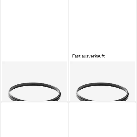
Fast ausverkauft
VIPP
VIPP
Mülleimer 14-16 Ersatz-Ring
Mülleimer 17 und 24 Ersatz-
OBEN
Ring OBEN
20,95 €
19,95 €
lieferbar - in 2-3 Werktagen bei dir
lieferbar - in 2-3 Werktagen bei dir