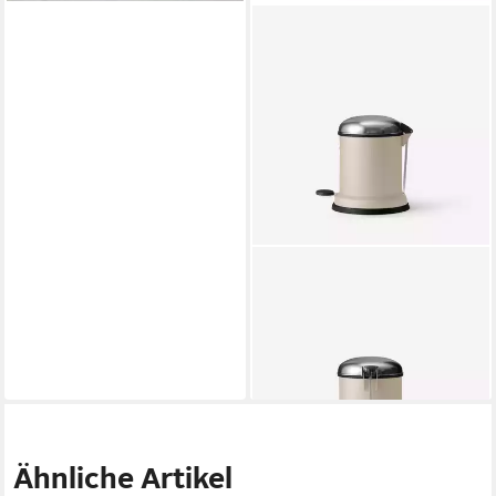
VIPP
Mülleimer Vipp Bin Treteimer
ab 265,00 €
lieferbar - in 2-3 Werktagen bei dir
Ähnliche Artikel