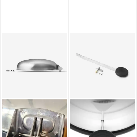
VIPP
VIPP
Mülleimer 14-16 Ersatzdeckel
Mülleimer 14-24 Ersatz-
für Treteimer
Komplettpedal für Treteimer
42,95 €
31,00 €
lieferbar - in 2-3 Werktagen bei dir
lieferbar - in 2-3 Werktagen bei dir