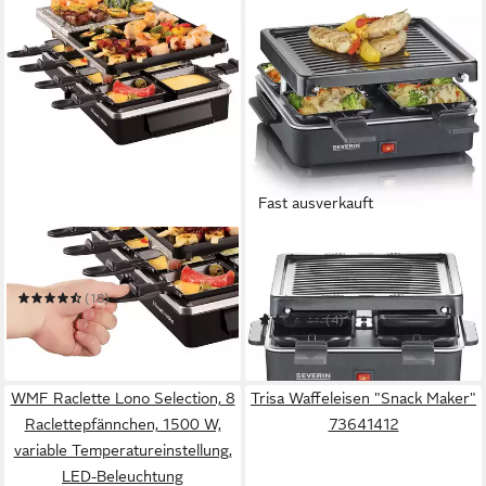
Fast ausverkauft
RUSSELL HOBBS
SEVERIN
Raclette 26280-56
Raclette Severin RG 2370
Raclette für 4 Personen -
(18)
Schwarz.
69,44 €
(4)
leider ausverkauft
60,49 €
in 6-7 Werktagen bei dir
WMF Raclette Lono Selection, 8
Trisa Waffeleisen "Snack Maker"
Raclettepfännchen, 1500 W,
73641412
variable Temperatureinstellung,
LED-Beleuchtung