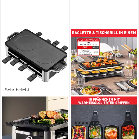
Sehr beliebt
Sehr beliebt
Fast ausverkauft
WMF
TEFAL
Raclette LONO, inkl.
Raclette Ambiance, inkl.
Parkebene für unbenutze
Tischgrill-Funktion,
Pfännchen
abnehmbares Kabel
(1176)
(564)
160,66 €
98,96 €
UVP
189,99 €
UVP
129,99 €
14,67 €
mtl. in 12 Raten
-24%