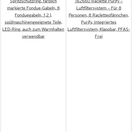
Spritzschutzring, farblich
162660 Raclette Purify –
markierte Fondue-Gabeln, 8
Luftfiltersystem – Für 8
Fonduegabeln, 1,2 l,
Personen, 8 Raclettepfännchen,
spülmaschinengeeignete Teile,
Purify, Integriertes
LED-Ring, auch zum Warmhalten
Luftfiltersystem, Klappbar, PFAS-
verwendbar
Frei