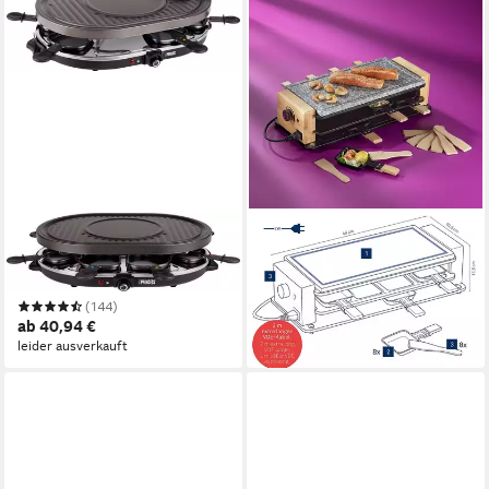
PRINCESS
KELA
Raclette 162700 - Oval - 8
Raclette Bedretto
99,95 €
Pfannen
in 4-5 Werktagen bei dir
(144)
ab 40,94 €
leider ausverkauft