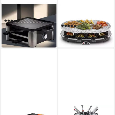
WMF
KLARSTEIN
Raclette LONO
Raclette und Fondue-Set
Steaklette
(126)
96,19 €
UVP
124,99 €
(7)
66,99 €
UVP
87,99 €
-23%
-24%
in 1-2 Werktagen bei dir
in 2-3 Werktagen bei dir