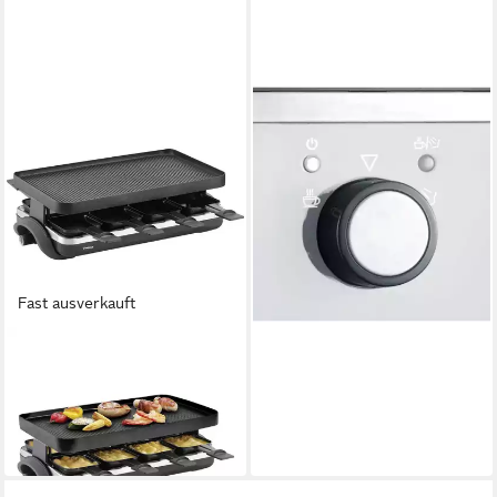
TRISA
Raclette Party Raclette mit
Alugussplatte für 8 Personen
66,90 €
in 4-5 Werktagen bei dir
Fast ausverkauft
TRISA
Raclette Raclette ""
7561.4212
103,76 €
9,48 €
mtl. in 12 Raten
in 2-3 Werktagen bei dir