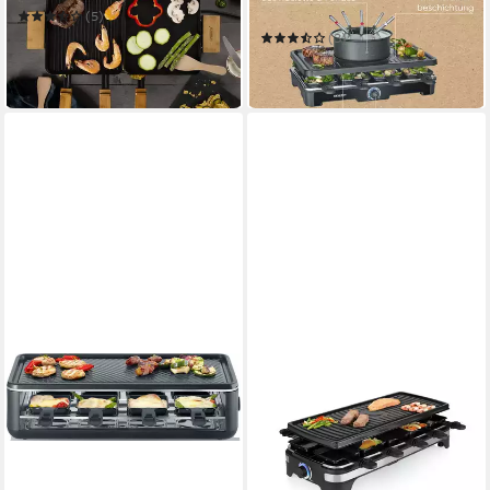
2347
(5)
ab 44,99 €
UVP
89,99 €
(3)
ab 73,90 €
-50%
in 8-10 Werktagen bei dir
in 3-4 Werktagen bei dir