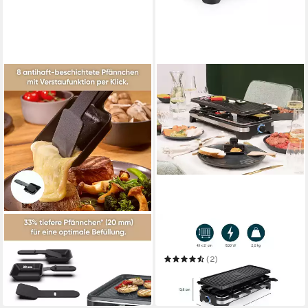
SEVERIN
PRINCESS
Raclette Black Line Lite RG
Raclette
2365
(2)
199,95 €
ab 79,99 €
18,26 €
mtl. in 12 Raten
leider ausverkauft
leider ausverkauft