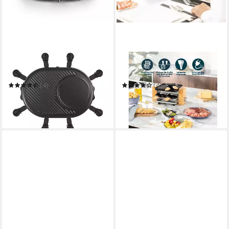
TRISTAR
PRINCESS
Raclette
Raclette
(4)
(4)
ab 37,99 €
ab 39,99 €
UVP
64,99 €
UVP
69,99 €
-42%
-43%
in 3-4 Werktagen bei dir
in 3-4 Werktagen bei dir